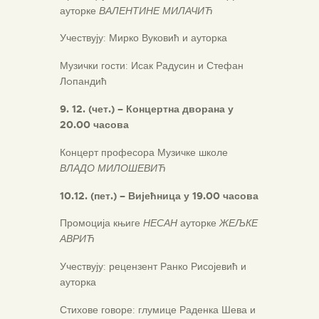
ауторке
ВАЛЕНТИНЕ МИЛАЧИЋ
Учествују: Мирко Вуковић и ауторка
Музички гости: Исак Радусин и Стефан
Лoпандић
9
. 1
2
. (
чет
.)
–
Концертна дворана у
20.00 часова
Концерт професора Музичке школе
ВЛАДО МИЛОШЕВИЋ
10
.1
2
. (
пет.) – Вијећница у 19.00 часова
Промоција књиге
НЕСАН
ауторке
ЖЕЉКЕ
АВРИЋ
Учествују: рецензент Ранко Рисојевић и
ауторка
Стихове говоре: глумице Раденка Шева и