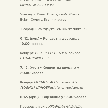
МИЛАДИНА БЕРИЋА
Учествују: Ранко Прерадовић, Живко
Вујић, Селена Берић и аутор
У сарадњи са Удружењем књижевника РС
6
. 1
2
. (
пон
.)
–
Концертна дворана у
19
.00 часова
Концерт
ВЕЧЕ УЗ ПЈЕСМУ
ансамбла
БАЊАЛУЧКИ ВЕЗ
7
. 1
2
. (
уто
.)
–
Концертна дворана у
20.00 часова
Концерт
МИЛАН САВИЋ
(клавир) &
ЉУБИЦА ЦРНОБРЊА
(виолина/виола)
8.12. (сри.) – Вијећница у 19.00 часова
Промоција књиге
УЖАРЕНА ЛАВАНДА