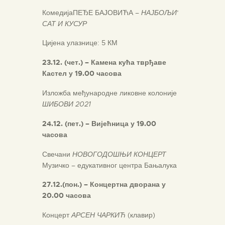
КомедијаПЕЂЕ БАЈОВИЋА
– НАЈБОЉИ
’
САТ И КУСУР
Цијена улазнице: 5 КМ
23.12. (чет.) – Камена кућа тврђаве
Кастел
у 19.00 часова
Изложба међународне ликовне колоније
ШИБОВИ 2021
24.12. (пет.) –
Вијећница у 19.00
часова
Свечани
НОВОГОДОШЊИ КОНЦЕРТ
Музичко – едукативног центра Бањалука
2
7
.12.(
пон
.) –
Концертна дворана
у
20.00 часова
Концерт
АРСЕН ЧАРКИЋ
(клавир)