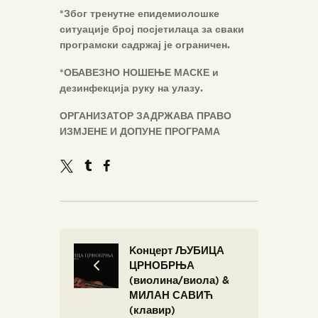
*Због тренутне епидемиолошке
ситуације број
посјетилаца
за сваки
програмски садржај је ограничен.
*О
БАВЕЗНО НОШЕЊЕ МАСКЕ
и
дезинфекција руку на улазу.
ОРГАНИЗАТОР ЗАДРЖАВА ПРАВО
ИЗМЈЕНЕ И ДОПУНЕ
ПРОГРАМА
Kонцерт ЉУБИЦА
ЦРНОБРЊА
(виолина/виола) &
МИЛАН САВИЋ
(клавир)