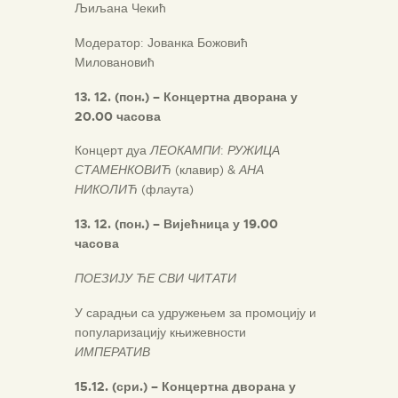
Љиљана Чекић
Модератор: Јованка Божовић
Миловановић
13
. 1
2
. (
пон
.)
–
Концертна дворана у
20.00 часова
Концерт дуа
ЛЕОКАМПИ
:
РУЖИЦА
СТАМЕНКОВИЋ
(клавир) &
АНА
НИКОЛИЋ
(флаута)
13
. 1
2
. (
пон
.)
–
Вијећница у 19.00
часова
ПОЕЗИЈУ ЋЕ СВИ ЧИТАТИ
У сарадњи са удружењем за промоцију и
популаризацију књижевности
ИМПЕРАТИВ
15
.
12
.
(
сри
.) –
Концертна дворана
у