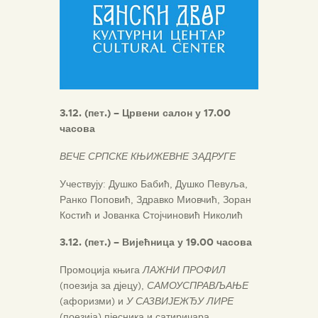
3
.
12
.
(
пет
.) – Црвени салон у 17.00
часова
ВЕЧЕ СРПСКЕ КЊИЖЕВНЕ ЗАДРУГЕ
Учествују: Душко Бабић, Душко Певуља,
Ранко Поповић, Здравко Миовчић, Зоран
Костић и Јованка Стојчиновић Николић
3
.
12
.
(
пет
.) – Вијећница у 19.00 часова
Промоција књига
ЛАЖНИ ПРОФИЛ
(поезија за дјецу),
САМОУСПРАВЉАЊЕ
(афоризми) и
У САЗВИЈЕЖЂУ ЛИРЕ
(поезија) пјесника и сатиричара