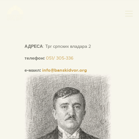
АДРЕСА
: Трг српских владара 2
НАСЛОВНА
НОВОСТИ
телефон:
051/ 305-336
НАЈАВА ДОГАЂАЈА
е-маил:
info@banskidvor.org
БАНСКИ ДВОР
ФОТОГРАФИЈЕ
ВИДЕО
КОНТАКТ