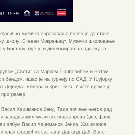
 класично музичко образовање почео је да стиче
чку школу „Стеван Мокрањац“. Музичко школовање
 у Бостону, гдје је и дипломирао на одсјеку за
а групом „Свети“ са Марком Ђорђевићем и Батом
 бендом, ишао је на турнеју по САД. У Њујорку
т Дејвида Гилмора и Крис Чика. У исто време је
 програмер.
ва Васил Хаџиманов бенд. Тада почиње његов рад
 и западњачких музичких поджанрова (џез, фанк,
први албум Васил Хаџиманов бенда. Хаџиманов
о и члан сљедећих састава: Дарквуд Даб, Bace