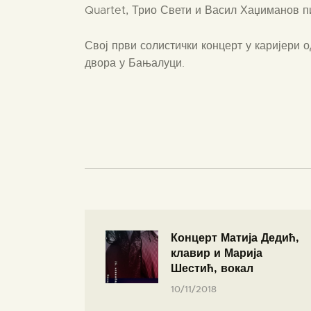
Quartet, Трио Свети и Васил Хаџиманов п
Свој први солистички концерт у каријери 
двора у Бањалуци.
Концерт Матија Дедић,
клавир и Марија
Шестић, вокал
10/11/2018