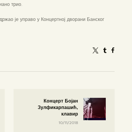
иано трио.
одржао је управо у Концертној дворани Банског
Концерт Бојан
Зулфикарпашић,
клавир
10/11/2018