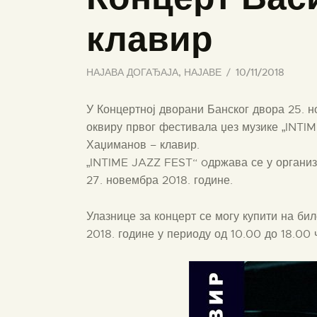
клавир
НАЈАВА ДОГАЂАЈА
,
НАЈАВЕ
10/11/2018
У Концертној дворани Банског двора 25. н
оквиру првог фестивала џез музике „INTI
Хаџиманов – клавир.
„INTIME JAZZ FEST“ oдржава се у организа
27. новембра 2018. године.
Улазнице за концерт се могу купити на би
2018. године у периоду од 10.00 до 18.00 