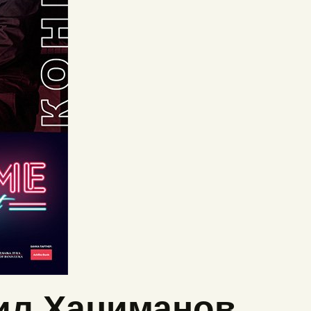
ил Хаџиманов,