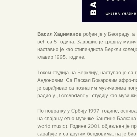
Васил Хаџиманов
рођен је у Београду, а
већ са 5 година. Завршио је средњу музи
наставио је као стипендиста Беркли колеџа
клавир 1995. године.
Током студија на Берклију, наступао је с
Андоновим. Са Паскал Бокаровим афро-поп
је сарађивао са познатим музичарима попу
радио у „Tomandandy“ студију као музички
По повратку у Србију 1997. године, осни
на спајању етно музичке баштине Балкана
world music). Године 2001. објављен је 
сарађује и са другим бендовима, па је би