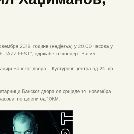
овембра 2018. године (недјеља) у 20.00 часова у
ME JAZZ FEST“, одржаће се концерт Васил
цији Банског двора – Културног центра од 24. до
летарници Банског двора од сриједе 14. новембра
часова, по цијени од 10КМ.