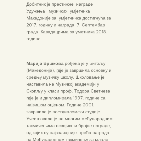
Добитник је престижне награде
Удужења музичких умјетника
Македоније за умјетничка достигнућа за
2017. годину и награда 7. Септембар
града Кавадацрима за уметника 2018.
године.
Марија Вршкова
рођена је у Битољу
(Македонија), гдје је завршила основну и
средњу музичку школу. Школовање је
наставила на Музичкој академији у
Скопљу у класи проф. Тодора Светиева
гдје је и дипломирала 1997. године са
највишом оцјеном. Године 2001.
завршила је постдипломски студије.
Учествовала је на многим међународним
такмичењима освојивши бројне награде,
од којих су најзначајније: трећа награда
на Међународном такмичењу за младе