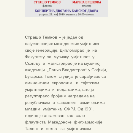
Страшо Темков
– је један од
најуспешнијих македонских умјетника
своје генерације. Дипломирао је на
Факултету за музичку умјетност у
Скопљу, а магистрирао је на музичкој
академији „Панчо Владигеров“ у Софији,
Бугарска. Током студија је сарађивао са
еминентним европским и свјетским
умјетницима и педагозима, што је
резултирало бројним наградама на
републичким и савезним такмичењима
младим умјетника СФРЈ. Од 1991.
године је ангажован као соло
флаутиста Македонске филхармоније.
Талент и жеља за умјетничком