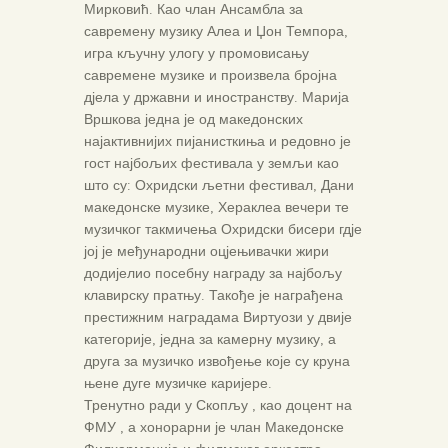
Мирковић. Као члан Ансамбла за
савремену музику Алеа и Џон Темпора,
игра кључну улогу у промовисању
савремене музике и произвела бројна
дјела у државни и иностранству. Марија
Вршкова једна је од македонских
најактивнијих пијанисткиња и редовно је
гост најбољих фестивала у земљи као
што су: Охридски љетни фестивал, Дани
македонске музике, Хераклеа вечери те
музичког такмичења Охридски бисери гдје
јој је међународни оцјењивачки жири
додијелио посебну награду за најбољу
клавирску пратњу. Такође је награђена
престижним наградама Виртуози у двије
категорије, једна за камерну музику, а
друга за музичко извођење које су круна
њене дуге музичке каријере.
Тренутно ради у Скопљу , као доцент на
ФМУ , а хонорарни је члан Македонске