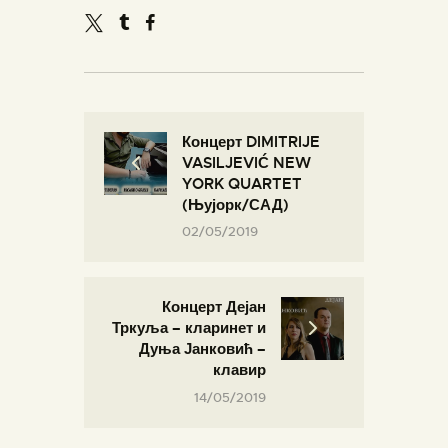
Концерт DIMITRIJE
VASILJEVIĆ NEW
YORK QUARTET
(Њујорк/САД)
02/05/2019
Концерт Дејан
Тркуља – кларинет и
Дуња Јанковић –
клавир
14/05/2019