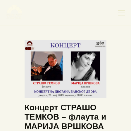
НАСЛОВНА
НОВОСТИ
НАЈАВА ДОГАЂАЈА
БАНСКИ ДВОР
ФОТОГРАФИЈЕ
ВИДЕО
КОНТАКТ
Концерт СТРАШО
ТЕМКОВ – флаута и
МАРИЈА ВРШКОВА