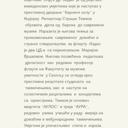
македонских умјетника који је наступао у
престижној дворани “Карнеги холу” у
Њујорку. Репертоар Страшо Темков
обухвата дјела од барока до савремене
музике. Изразита је његова тежња за
промовисањем савременог домаћег и
страног стваралаштва за флауту. Издао
је два ЦД-а са пијанискињом Маријом
Вршковом. Његова посвећена педагошка
дјелатност као редовни професор
флауте на Факултету за музичке
уметности у Скопљу се огледа кроз
престижне резултате студената на
такмичењима, као и наступе на
солистичким рециталима и концертима
са оркестрима. Темков је оснивач
квартета “АУЛОС“ и трија “АУРА”,
редовно узима учешће у раду жирија на
домаћим и међународним такмичењима.
Умјетник је упечатљивог стила и израза.