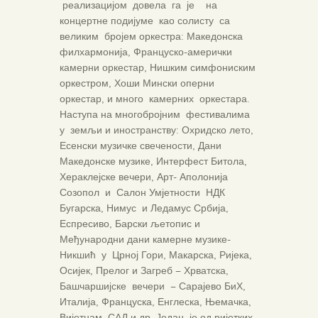
реализацијом довела га је на
концертне подијуме као солисту са
великим бројем оркестра: Македонска
филхармонија, Француско-амерички
камерни оркестар, Нишким симфониским
оркестром, Хоши Мински оперни
оркестар, и много камерних оркестара.
Наступа на многобројним фестивалима
у земљи и иностранству: Охридско лето,
Есенски музичке свечености, Дани
Македонске музике, Интерфест Битола,
Хераклејске вечери, Арт- Аполонија
Созопол и Салон Умјетности НДК
Бугарска, Нимус и Ледамус Србија,
Еспресиво, Барски љетопис и
Међународни дани камерне музике-
Никшић у Црној Гори, Макарска, Ријека,
Осијек, Прелог и Загреб – Хрватска,
Башчаршијске вечери – Сарајево БиХ,
Италија, Француска, Енглеска, Њемачка,
Вијетнам, САД и др. Један је од ријетких