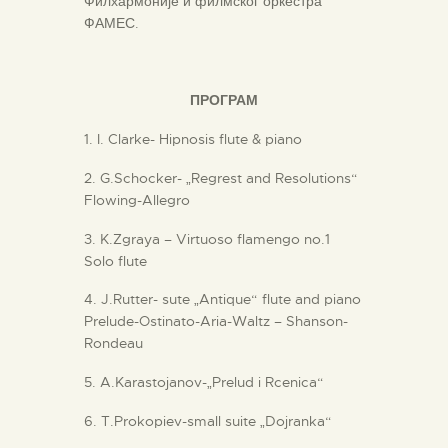
Филхармоније и филмског оркестра
ФАМЕС.
ПРОГРАМ
1. I. Clarke- Hipnosis flute & piano
2. G.Schocker- „Regrest and Resolutions“
Flowing-Allegro
3. K.Zgraya – Virtuoso flamengo no.1
Solo flute
4. J.Rutter- sute „Antique“ flute and piano
Prelude-Ostinato-Aria-Waltz – Shanson-
Rondeau
5. A.Karastojanov-„Prelud i Rcenica“
6. T.Prokopiev-small suite „Dojranka“