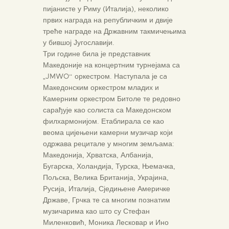
пијанисте у Риму (Италија), неколико
првих награда на републичким и двије
треће награде на Државним такмичењима
у бившој Југославији.
Три године била је представник
Македоније на концертним турнејама са
„JMWO“ оркестром. Наступала је сa
Македонским оркестром младих и
Камерним оркестром Битоле те редовно
сарађује као солиста са Македонском
филхармонијом. Етаблирала се као
веома цијењени камерни музичар који
одржава рецитале у многим земљама:
Македонија, Хрватска, Албанија,
Бугарска, Холандија, Турска, Њемачка,
Пољска, Велика Британија, Украјина,
Русија, Италија, Сједињене Америчке
Државе, Грчка те са многим познатим
музичарима као што су Стефан
Миленковић, Моника Лесковар и Ино