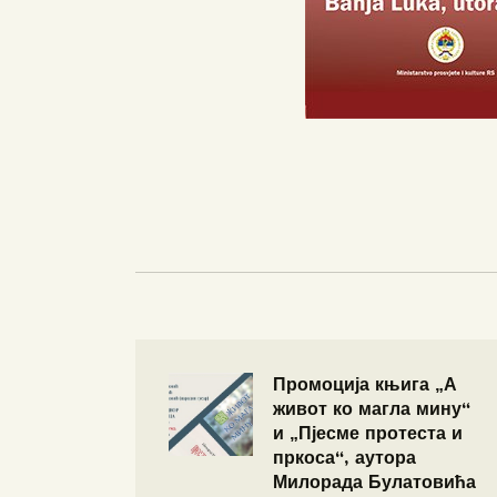
Промоција књига „А
живот ко магла мину“
и „Пјесме протеста и
пркоса“, аутора
Милорада Булатовића