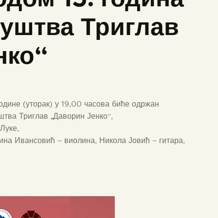
руштва Триглав
нко“
године (уторак) у 19,00 часова биће одржан
штва Триглав „Даворин Јенко“,
Луке,
ина Ивансовић – виолина, Никола Јовић – гитара,