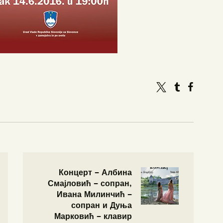
Концерт – Албина
Смајловић – сопран,
Ивана Милинчић –
сопран и Дуња
Марковић – клавир