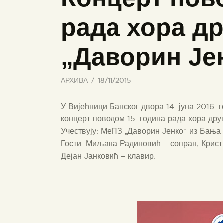
рада хора д
„Даворин Је
АРХИВА
18/11/2015
У Вијећници Банског двора 14. јуна 2016. 
концерт поводом 15. година рада хора дру
Учествују: МеПЗ „Даворин Јенко“ из Бања 
Гости: Миљана Радиновић – сопран, Крист
Дејан Јанковић – клавир.