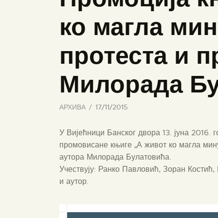
ко магла мин
протеста и п
Милорада Б
АРХИВА
17/11/2015
У Вијећници Банског двора 13. јуна 2016. 
промовисане књиге „А живот ко магла мину
аутора Милорада Булатовића.
Учествују: Ранко Павловић, Зоран Костић,
и аутор.