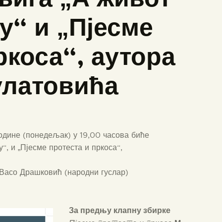
у“ и „Пјесме
ркоса“, аутора
улатовића
године (понедељак) у 19,00 часова биће
“, и „Пјесме протеста и пркоса“,
 Васо Драшковић (народни гуслар)
За предњу клапну збирке