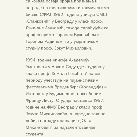
са којима осваја бројна признања и
награде на фестивалима и такмичењима
бивше СФРЈ. 1992. године уписује СМШ
„Станковић“ у Београду у класи проф.
Љиљане Јанковић, такође сарађујући са
професорима Гораном Брковићем и
Гораном Радићем, те у умјетничком
студију проф. Јокут Михаиловић.
1994. године уписује Академију
Уметности у Новом Саду гдје студира у
класи проф. Кемала Гекића. У истом
периоду учествује на пијанистичким
фестивалима Вреденбург (Холандија) и
Интерарт у Будимпешти, посвећеним
Францу Листу. Студије наставља 1997.
године на ФМУ Београд у класи проф.
Јокута Михаиловића, а наредне године
добија награду фондације „Олга
Михаиловић“ за најталентованијег
студента.