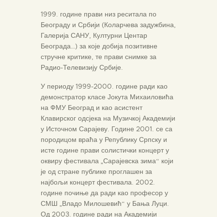
1999. године прави низ реситала по
Београду и Србији (Коларчева задужбина,
Галерија САНУ, Културни Центар
Београда…) за које добија позитивне
стручне критике, те прави снимке за
Радио-Телевизију Србије.
У периоду 1999-2000. године ради као
демонстратор класе Јокута Михаиловића
на ФМУ Београд и као асистент
Клавирског одсјека на Музичкој Академији
у Источном Сарајеву. Године 2001. се са
породицом враћа у Републику Српску и
исте године прави солистички концерт у
оквиру фестивала „Сарајевска зима“ који
је од стране публике проглашен за
најбољи концерт фестивала. 2002.
године почиње да ради као професор у
СМШ „Владо Милошевић“ у Бања Луци.
Од 2003. године ради на Академији