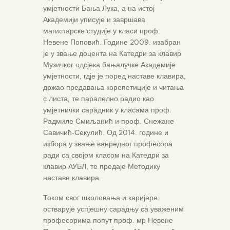
умјетности Бања Лука, а на истој
Академији уписује и завршава
магистарске студије у класи проф.
Невене Поповић. Године 2009. изабран
је у звање доцента на Катедри за клавир
Музичког одсјека бањалучке Академије
умјетности, гдје је поред наставе клавира,
држао предавања корепетиције и читања
с листа, те паралелно радио као
умјетнички сарадник у класама проф.
Радмиле Смиљанић и проф. Снежане
Савичић-Секулић. Од 2014. године и
избора у звање ванредног професора
ради са својом класом на Катедри за
клавир АУБЛ, те предаје Методику
наставе клавира.
Током свог школовања и каријере
остварује успјешну сарадњу са уваженим
професорима попут проф. мр Невене