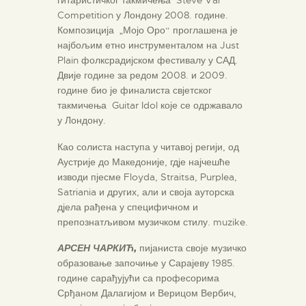
Competition у Лондону 2008. године.
Композиција „Мојо Оро“ проглашена је
најбољим етно инструменталом на Just
Plain фолксрадијском фестивалу у САД.
Двије године за редом 2008. и 2009.
године био је финалиста свјетског
такмичења Guitar Idol које се одржавало
у Лондону.
Као солиста наступа у читавој регији, од
Аустрије до Македоније, гдје најчешће
изводи пјесме Floyda, Straitsa, Purplea,
Satriania и других, али и своја ауторска
дјела рађена у специфичном и
препознатљивом музичком стилу. muzike.
АРСЕН ЧАРКИЋ,
пијаниста своје музичко
образовање започиње у Сарајеву 1985.
године сарађујући са професорима
Срђаном Далагијом и Верицом Вербич,