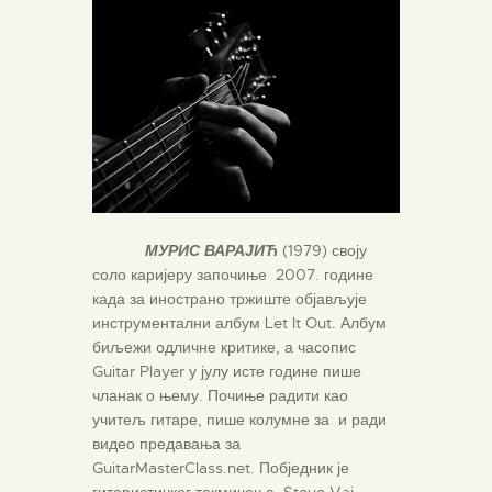
МУРИС ВАРАЈИЋ
(1979) своју
соло каријеру започиње 2007. године
када за инострано тржиште објављује
инструментални албум Let It Out. Албум
биљежи одличне критике, а часопис
Guitar Player у јулу исте године пише
чланак о њему. Почиње радити као
учитељ гитаре, пише колумне за и ради
видео предавања за
GuitarMasterClass.net. Побједник је
гитаристичког такмичења Steve Vai