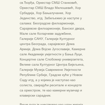
св.Ђорђа, Оркестар СМШ Станковић,
Оркестар СМШ Владо Милошевић, Хор
Србадија, Хор Бањалучанке, Хор
Јединство, итд. Забиљежио је наступе у
салама: Београдске филхармоније,
Сарајевске филхармоније, Банског двора,
Мале сале Коларчеве задужбине,
Галерије САНУ, Галерије Културног
центра Београда, сарајевског Дома
Армије, Дома Војске Југославије, Камерне
сале Академије умјетности у Бања Луци,
Концертне сале Слобомир универзитета,
Велике сала Културног Центра Бијељина,
Галерије Музеја Савремене Умјетности
Републике Србије, Градске куће у Новом
Саду итд, а у којима је наступао као
солиста, свирајући реситале и концерте
са оркестром, те као камерни музичар и
клавирски сарадник.
Више пута је учествовао као члан жирија