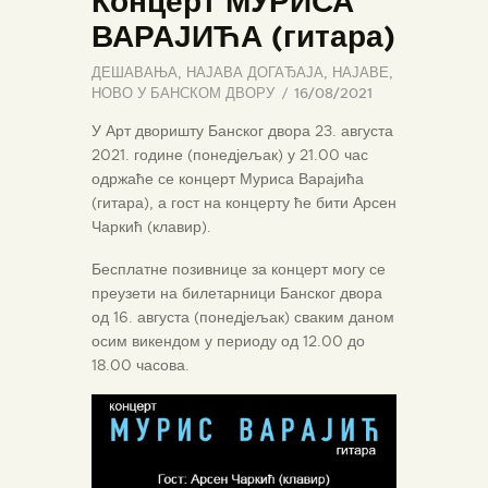
Концерт МУРИСА
ВАРАЈИЋА (гитара)
ДЕШАВАЊА
,
НАЈАВА ДОГАЂАЈА
,
НАЈАВЕ
,
НОВО У БАНСКОМ ДВОРУ
16/08/2021
У Арт дворишту Банског двора 23. августа
2021. године (понедјељак) у 21.00 час
одржаће се концерт Муриса Варајића
(гитара), а гост на концерту ће бити Арсен
Чаркић (клавир).
Бесплатне позивнице за концерт могу се
преузети на билетарници Банског двора
од 16. августа (понедјељак) сваким даном
осим викендом у периоду од 12.00 до
18.00 часова.