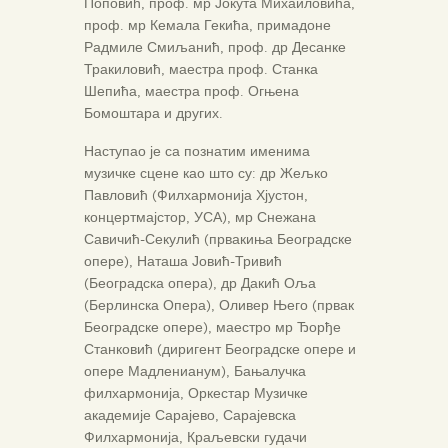
Поповић, проф. мр Јокута Михаиловића,
проф. мр Кемала Гекића, примадоне
Радмиле Смиљанић, проф. др Десанке
Тракиловић, маестра проф. Станка
Шепића, маестра проф. Огњена
Бомоштара и других.
Наступао је са познатим именима
музичке сцене као што су: др Жељко
Павловић (Филхармонија Хјустон,
концертмајстор, УСА), мр Снежана
Савичић-Секулић (првакиња Београдске
опере), Наташа Јовић-Тривић
(Београдска опера), др Дакић Оља
(Берлинска Опера), Оливер Њего (првак
Београдске опере), маестро мр Ђорђе
Станковић (диригент Београдске опере и
опере Мадленианум), Бањалучка
филхармонија, Оркестар Музичке
академије Сарајево, Сарајевска
Филхармонија, Краљевски гудачи