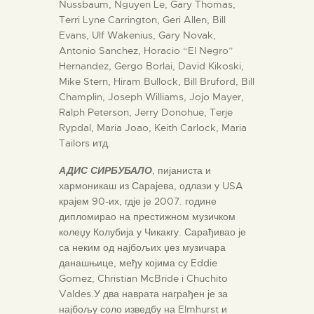
Nussbaum, Nguyen Le, Gary Thomas,
Terri Lyne Carrington, Geri Allen, Bill
Evans, Ulf Wakenius, Gary Novak,
Antonio Sanchez, Horacio “El Negro”
Hernandez, Gergo Borlai, David Kikoski,
Mike Stern, Hiram Bullock, Bill Bruford, Bill
Champlin, Joseph Williams, Jojo Mayer,
Ralph Peterson, Jerry Donohue, Terje
Rypdal, Maria Joao, Keith Carlock, Maria
Tailors итд.
АДИС СИРБУБАЛО
, пијаниста и
хармоникаш из Сарајева, одлази у USA
крајем 90-их, гдје је 2007. године
дипломирао на престижном музичком
колеџу Колубија у Чикакгу. Сарађивао је
са неким од најбољих џез музичара
данашњице, међу којима су Eddie
Gomez, Christian McBride i Chuchito
Valdes.У два наврата награђен је за
најбољу соло изведбу на Elmhurst и