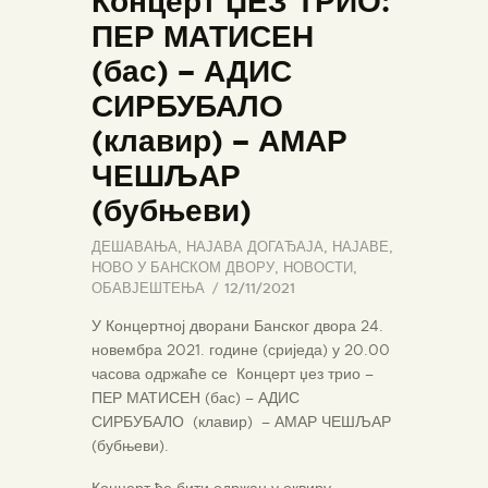
Концерт ЏЕЗ ТРИО:
ПЕР МАТИСЕН
(бас) – АДИС
СИРБУБАЛО
(клавир) – АМАР
ЧЕШЉАР
(бубњеви)
ДЕШАВАЊА
,
НАЈАВА ДОГАЂАЈА
,
НАЈАВЕ
,
НОВО У БАНСКОМ ДВОРУ
,
НОВОСТИ
,
ОБАВЈЕШТЕЊА
12/11/2021
У Концертној дворани Банског двора 24.
новембра 2021. године (сриједа) у 20.00
часова одржаће се Концерт џез трио –
ПЕР МАТИСЕН (бас) – АДИС
СИРБУБАЛО (клавир) – АМАР ЧЕШЉАР
(бубњеви).
Концерт ће бити одржан у оквиру