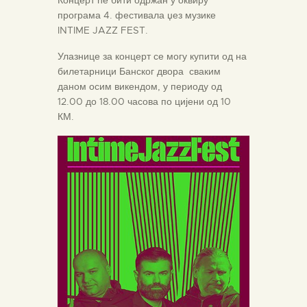
програма 4. фестивала џез музике
INTIME JAZZ FEST.
Улазнице за концерт се могу купити од на
билетарници Банског двора сваким
даном осим викендом, у периоду од
12.00 до 18.00 часова по цијени од 10
КМ.