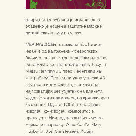
Број мјеста у публици је ограничен, а
обавезно је ношење заштитне маске и
дезинфекција руку на улазу.
ПЕР МАТИСЕН
, такозвани Бас Викинг,
један је од најтраженијих европских
басиста, познат и као норвешки одговор
Jaco Pastoriusu на електричном басу, и
Nielsu Henningu Ørsted Pedersenu на
контрабасу. Пер је наступао у преко 40
земаља широм свијета, с некима од
најпознатијих џез умјетник на планети.
Издао је чак седамнаест, од критике врло
хваљених, ЦД-а и 3 ДВД-а као главни
извођач, ко-извођач, композитор и
продуцент. Нека од познатијих имена с
којима је свирао су: Alex Acuña, Gary
Husband, Jon Christensen, Adam