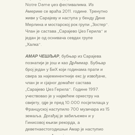
Notre Dame џез фестивалима. Из
Америке се враћа 2011. године. Тренутно
живи у Сарајеву и наступа у бенду Дине
Мерлина и мостарској рок групи „Зостер“.
Члан је састава „Сарајево Џез Герила“ и
један је од оснивача севдах групе
„Халка“.
АМАР ЧЕШЉАР
, бубњар из Сарајева
познатији је још и као ДрАммар. Бубњар
број један у БиХ који годинама прати и
свира за најеминентније екс ју извођаче,
члан је и сјајног домаћег састава
„Сарајево Џез Герила“. Године 1997.
учествовао је у највећем оркестру на
свијету, гдје је пред 10.000 посјетилаца у
Француској наступило 700 музичара из 15
земаља. Догађај је забиљежен и у
Гинисовој књизи рекорда, а
деветнаестогодишњи Амар је наступио