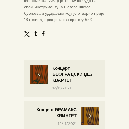
као солиста. Амар је техничко чудо на
свом инструменту, а његова школа
бубњева и удараљки коју је отворио прије
18 година, прва је такве врсте у БиХ.
Концерт
БЕОГРАДСКИ ЏЕЗ
КВАРТЕТ
12/11/2021
Концерт БРАМАКС
КВИНТЕТ
12/11/2021