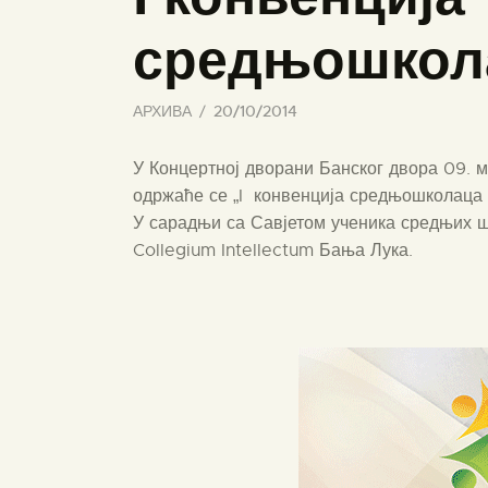
средњошкол
АРХИВА
20/10/2014
У Концертној дворани Банског двора 09. м
одржаће се „I конвенција средњошколаца
У сарадњи са Савјетом ученика средњих 
Collegium Intellectum Бања Лука.