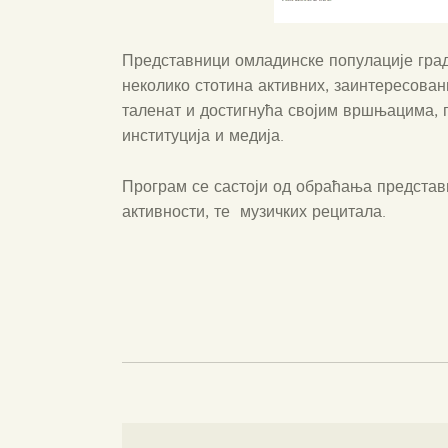
Представници омладинске популације град
неколико стотина активних, заинтересован
таленат и достигнућа својим вршњацима,
институција и медија.
Програм се састоји од обраћања представ
активности, те музичких рецитала.