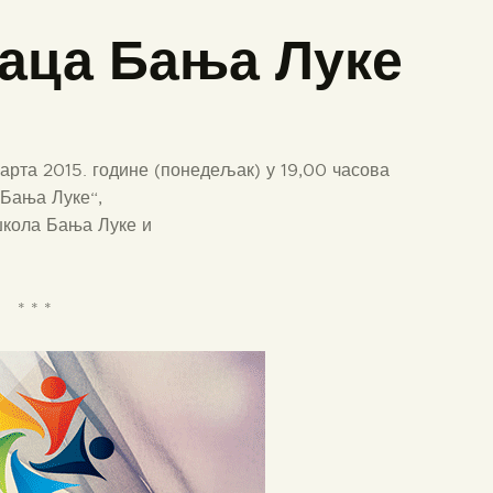
аца Бања Луке
арта 2015. године (понедељак) у 19,00 часова
 Бања Луке“,
школа Бања Луке и
* * *