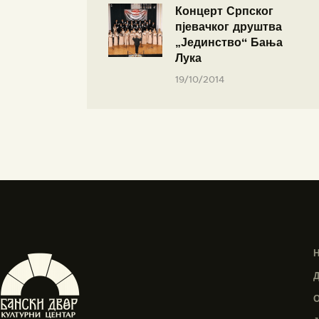
Концерт Српског
пјевачког друштва
„Јединство“ Бања
Лука
19/10/2014