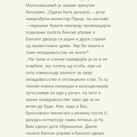
Милосављевић је овакве тренутке
биљежио: „Одмах ћете дознати, – рече
намргођени министар Прека, па настави:
– овдашњи Хрвати сматрају провокацијом
подизање палата Банске управе и
Банског дворца са једне и друге стране
од православне цркве. Зар Ви ништа о
томе незадовољству не знате?“
„ На такве и сличне примједбе ја се и не
осврћем, јер потичу од особа, које на
силу измишљају разлоге за своје
незадовољство и опозициони став. То су
типови којима напредак и консодилација
Југославије не иде у рачун, па зато и
траже незадовољство тамо где га не
може да буде. Али, када и Вас,
Краљевског министра у режиму после 6.
јануара интересују таква питања, ја ћу
Вам одмах дати објашњење. Дакле,
палате Банске управе и Банског двора