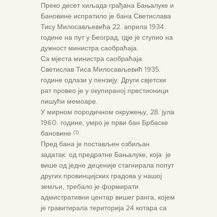
Преко десет хиљада грађана Бањалуке и
Бановине испратило је бана Светислава
Тису Милосављевића 22. априла 1934.
године на пут у Београд, гдје је ступио на
дужност министра саобраћаја.
Са мјеста министра саобраћаја
Светислав Тиса Милосављевић 1935.
године одлази у пензију. Други свјетски
рат провео је у окупираној престионици
пишући мемоаре.
У мирном породичном окружењу, 28. јула
1960. године, умро је први бан Брбаске
бановине
(1)
Пред бана је постављен озбиљан
задатак: од предратне Бањалуке, која је
више од једне деценије стагнирала попут
других провинцијских градова у нашој
земљи, требало је формирати
адмистративни центар вишег ранга, којем
је гравитирала територија 24 котара са