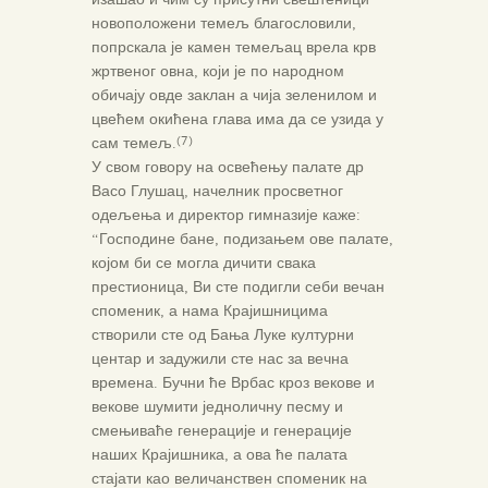
новоположени темељ благословили,
попрскала је камен темељац врела крв
жртвеног овна, који је по народном
обичају овде заклан а чија зеленилом и
цвећем окићена глава има да се узида у
сам темељ.
(7)
У свом говору на освећењу палате др
Васо Глушац, начелник просветног
одељења и директор гимназије каже:
“Господине бане, подизањем ове палате,
којом би се могла дичити свака
престионица, Ви сте подигли себи вечан
споменик, а нама Крајишницима
створили сте од Бања Луке културни
центар и задужили сте нас за вечна
времена. Бучни ће Врбас кроз векове и
векове шумити једноличну песму и
смењиваће генерације и генерације
наших Крајишника, а ова ће палата
стајати као величанствен споменик на