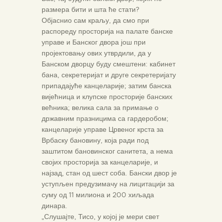
размера бити и шта ће стати?
Објаснио сам краљу, да смо при
распореду просторија на палате банске
управе и Банског двора још при
пројектовању ових утврдили, да у
Банском дворцу буду смештени: кабинет
бана, секретеријат и друге секретеријату
припадајуће канцеларије; затим банска
вијећница и клупске просторије банских
већника; велика сала за примање о
државним празницима са гардеробом;
канцеларије управе Црвеног крста за
Врбаску бановину, која ради под
заштитом бановинског санитета, а нема
својих просторија за канцеларије, и
најзад, стан од шест соба. Бански двор је
уступљен предузимачу на лицитацији за
суму од 11 милиона и 200 хиљада
динара.
„Слушајте, Тисо, у којој је мери свет