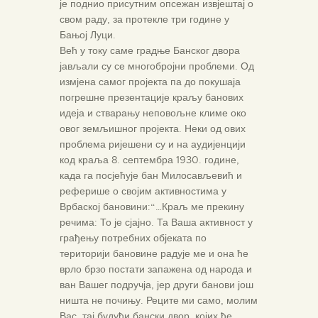
је поднио присутним опсежан извјештај о
свом раду, за протекле три године у
Бањој Луци.
Већ у току саме градње Банског двора
јављали су се многобројни проблеми. Од
измјена самог пројекта па до покушаја
погрешне презентације краљу банових
идеја и стварању неповољне климе око
овог земљишног пројекта. Неки од ових
проблема ријешени су и на аудијенцији
код краља 8. септембра 1930. године,
када га посјећује бан Милосављевић и
реферише о својим активностима у
Врбаској бановини:“…Краљ ме прекину
речима: То је сјајно. Та Ваша активност у
грађењу потребних објеката по
територији бановине радује ме и она ће
врло брзо постати запажена од народа и
ван Вашег подручја, јер други банови још
ништа не почињу. Реците ми само, молим
Вас, тај будући бански двор, којих ће