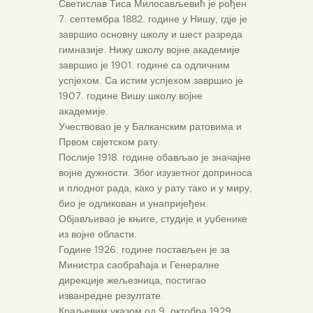
Светислав Тиса Милосављевић је рођен
7. септембра 1882. године у Нишу, гдје је
завршио основну школу и шест разреда
гимназије. Нижу школу војне академије
завршио је 1901. године са одличним
успјехом. Са истим успјехом завршио је
1907. године Вишу школу војне
академије.
Учествовао је у Балканским ратовима и
Првом свјетском рату.
Послије 1918. године обављао је значајне
војне дужности. Због изузетног доприноса
и плодног рада, како у рату тако и у миру,
био је одликован и унапријеђен.
Објављивао је књиге, студије и уџбенике
из војне области.
Године 1926. године постављен је за
Министра саобраћаја и Генералне
дирекције жељезница, постигао
изванредне резултате.
Краљевим указом од 9. октобра 1929.