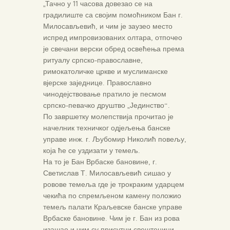
„Тачно у 11 часова довезао се на
градилиште са својим помоћником Бан г.
Милосављевић, и чим је заузео место
испред импровизованих олтара, отпочео
је свечани верски обред освећења према
ритуалу српско-православне,
римокатоличке цркве и муслиманске
вјерске заједнице. Православно
чинодејствовање пратило је песмом
српско-певачко друштво „Јединство“.
По завршетку молепствија прочитао је
начелник техничког одјељења банске
управе инж. г. Љубомир Николић повељу,
која ће се уздизати у темељ.
На то је Бан Врбаске бановине, г.
Светислав Т. Милосављевић сишао у
ровове темеља где је трокраким ударцем
чекића по спремљеном камену положио
темељ палати Краљевске банске управе
Врбаске бановине. Чим је г. Бан из рова
изашао и чим су присутни свештеници