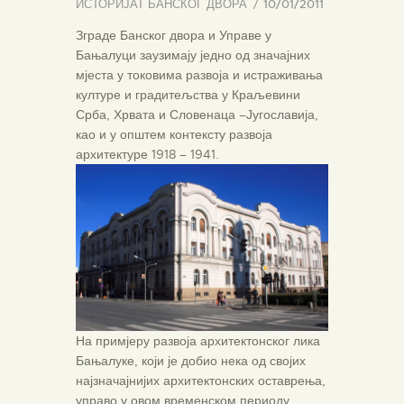
ИСТОРИЈАТ БАНСКОГ ДВОРА
10/01/2011
Зграде Банског двора и Управе у
Бањалуци заузимају једно од значајних
мјеста у токовима развоја и истраживања
културе и градитељства у Краљевини
Срба, Хрвата и Словенаца –Југославија,
као и у општем контексту развоја
архитектуре 1918 – 1941.
На примјеру развоја архитектонског лика
Бањалуке, који је добио нека од својих
најзначајнијих архитектонских оставрења,
управо у овом временском периоду