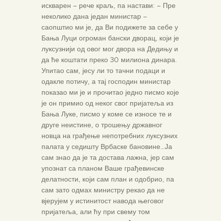
искварен – рече краљ, па настави: – Пре
неколико дана један министар –
саопштио ми је, да Ви подижете за себе у
Бања Луци огроман бански дворац, који је
луксузнији од овог мог двора на Дедињу и
да ће коштати преко 30 милиона динара.
Упитао сам, јесу ли то тачни подаци и
одакле потичу, а тај господин министар
показао ми је и прочитао једно писмо које
је он примио од неког свог пријатеља из
Бања Луке, писмо у коме се износе те и
друге неистине, о трошењу државног
новца на грађење непотребних луксузних
палата у седишту Врбаске бановине…Ја
сам знао да је та достава лажна, јер сам
упознат са планом Ваше грађевинске
делатности, који сам план и одобрио, па
сам зато одмах министру рекао да не
вјерујем у истинитост навода његовог
пријатеља, али ћу при свему том