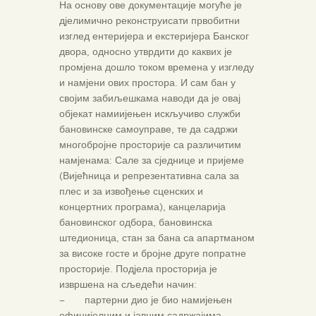
На основу ове документације могуће је
дјелимично реконструисати првобитни
изглед ентеријера и екстеријера Банског
двора, односно утврдити до каквих је
промјена дошло током времена у изгледу
и намјени ових простора. И сам бан у
својим забиљешкама наводи да је овај
објекат намиијењен искључиво служби
бановинске самоуправе, те да садржи
многобројне просторије са различитим
намјенама: Сале за сједнице и пријеме
(Вијећница и репрезентативна сала за
плес и за извођење сценских и
концертних програма), канцеларија
бановинског одбора, бановинска
штедионица, стан за бана са апартманом
за високе госте и бројне друге попратне
просторије. Подјела просторија је
извршена на сљедећи начин:
– партерни дио је био намијењен
официјелним и јавним садржајима