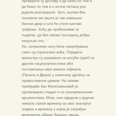
проверити ту доставу и да ћемо по том и
да ћемо по том и о истом питању још
једном разговарати: Зато, молим Вас
поновите ми зашто је све намењен
бански двор и шта ће стати његово
грађење. Хоћу да прибилежим те
податке, да бих овоме господину добро
натрљао нос…“
Но, неприлике нису биле приређиване
само од страначких вођа. Поједини
министри су указивали на могући сукоб са
другим националностима због
постављања ових важних објеката
(Палата и Двора) у хомогену цјелину са
православном црквом. На овакве
примједбе бан Милосављевић је
одгововарао хладно и са припремљеним
аргументима. Ипак, оне свједоче о једном
нимало лаком времену за овог значајног
човјека и времену у којем је саграђен
велелепни објекат Банског двора.