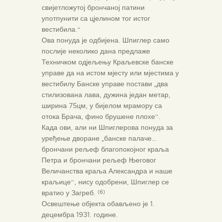
свијетложутој брончаној патини
употпунити са цјелином тог истог
вестибила.“
Ова понуда је одбијена. Шпиглер само
послије неколико дана предлаже
Техничком одјељењу Краљевске банске
управе да на истом мјесту или мјестима у
вестибилу Банске управе постави „два
стилизована лава, дужина један метар,
ширина 75цм, у бијелом мрамору са
отока Брача, фино брушене плохе“.
Када ови, али ни Шпиглерова понуда за
уређење дворане „банске палаче…
брончани рељеф благопокојног краља
Петра и брончани рељеф Његовог
Величанства краља Александра и наше
краљице“, нису одобрени, Шпиглер се
вратио у Загреб.
(6)
Освештење објекта обављено је 1.
децембра 1931. године.