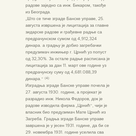
радове заједно са инж. Бикаром, такође
из Београда.
„Што се тиче зграде Банске управе, 25.
августа извршена је лицитација за главне
зидарске радове и грађевне радње са
предрачунском сумом од 4,912,324
динара. а градњу је добио загребачки
предузимач инжињер г. Црнић уз попуст
од 32,30%. За остале радње расписана је
лицитација за дан 11. март ове године уз
предрачунску суму од 4,681.088,39
динара.“
(4)
Изградња зграде Банске управе почела је
27. августа 1930. године, а пројекат је
разрадио инж. Никола Федоров, док је
радове изводила фирма „Црнић“, чији је
власник био предузимач Мате Црнић из
Загреба. Градња зграде Банске управе
завршена је у јесен 1931. године, да би се
29. новембра 1931. године уселила сва