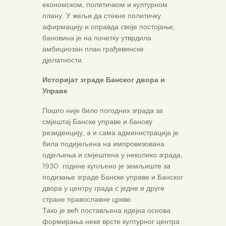
економском, политичком и културном
плану. У жељи да стекне политичку
афирмацију и оправда своје постојање,
бановина је на почетку утврдила
амбициозан план грађевинске
дјелатности.
Историјат зграде Банског двора и
Управе
Пошто није било погодних зграда за
смјештај Банске управе и банову
резиденцију, а и сама администрација је
била подијељена на импровизована
одјељења и смјештена у неколико зграда,
1930. године купљено је земљиште за
подизање зграде Банске управе и Банског
двора у центру града с једне и друге
стране православне цркве.
Тако је већ постављена идејна основа
формирања неке врсте културног центра