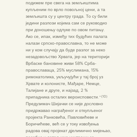
подижем пре свега на земљиштима
купљеним по врло повољној цени, а та
земљишта су у центру града. То су били
једини разлози којима сам се руководио
при доношењу одлуке по овом питању.
Ако се, ипак, између тих будућих палата
налази српско-православна, то не може
ни у ком случају да буде разлог за неко
незадовољство Хрвата, јер на територији
Врбаске бановине живи 58% Срба-
православаца, 25% муслимана, 15%
римокатолика, укључујући у тај број уз
Хрвате и колонисте, Мађаре, Немце,
Талијане и друге, и најзад, 2 %
припадника осталих вероисповести.“
(10)
Предузимач Шијачки се није дословно
придржавао награђеног и откупљеног
пројекта Ранковића, Павловићеве и
Боричићеве, већ се у току извођења
радова овај пројекат дјелимично мијењао,