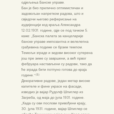
одјељења Банске управе.
Бан је био прилично оптимистичан и
задовољан напретком радова, што и
свједочи његово реферисање на
аудијенцији код краља Александра
12.02.1931. године, гдје се под тачком 5.
каже: „Банска палата за канцеларије
банске управе импозантна и велелепна
грађевина подиже се брзим темпом.
Темељи зграде и зидови високог сутерена
још пре зиме су завршени, а већ првог
фебруара настављени су радови, тако да
ће зграда бити потпуно готова до краја
године.“
(5)
Декоративне радове, један метар високе
капителе и фине украсе на фасади,
изводио је вајар Рудолф Шпиглер из
Загреба, од маја до јула 1931. године.
„Када су ови послови привођени крају,
30. јула 1931. године, вајар Шпиглер се