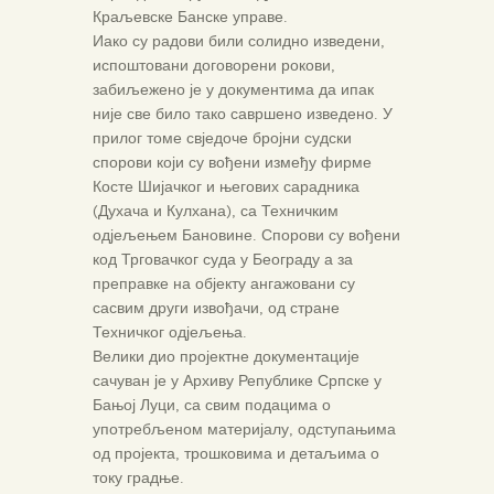
Краљевске Банске управе.
Иако су радови били солидно изведени,
испоштовани договорени рокови,
забиљежено је у документима да ипак
није све било тако савршено изведено. У
прилог томе свједоче бројни судски
спорови који су вођени између фирме
Косте Шијачког и његових сарадника
(Духача и Кулхана), са Техничким
одјељењем Бановине. Спорови су вођени
код Трговачког суда у Београду а за
преправке на објекту ангажовани су
сасвим други извођачи, од стране
Техничког одјељења.
Велики дио пројектне документације
сачуван је у Архиву Републике Српске у
Бањој Луци, са свим подацима о
употребљеном материјалу, одступањима
од пројекта, трошковима и детаљима о
току градње.