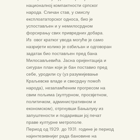
националној компактности српског
народа. Сличан став, у смислу
експлоататорског односа, био је
успостављен и у немилосрдном
форсирању свих привредних добара.
Из овог кратког увода могуће је само
назријети колико је озбиљан и одговоран
задатак био постављен пред бана
Милосављевића. Јасна оријентација и
сигуран план који је бан поставио пред
себе, уродили су (уз разумијевање
Краљевске владе и свесрдну помоћ
народа), незапамћеним прогресом на
свим пољима (културном, просвјетном,
политичком, административном и
економском), отргнувши Бањалуку из
запуштености и подаривши јој печат
праве културне метрополе.
Период од 1929. до 1931. године је период
најинтезивнијег рада бановине на