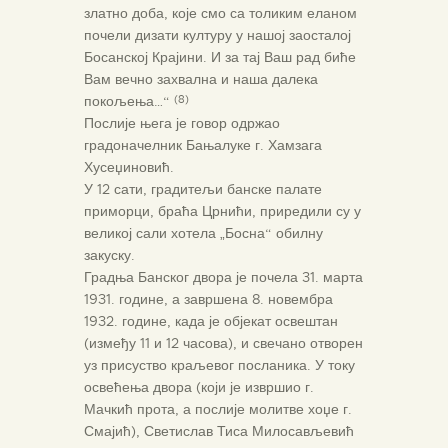
златно доба, које смо са толиким еланом
почели дизати културу у нашој заосталој
Босанској Крајини. И за тај Ваш рад биће
Вам вечно захвална и наша далека
покољења…“
(8)
Послије њега је говор одржао
градоначелник Бањалуке г. Хамзага
Хусеџиновић.
У 12 сати, градитељи банске палате
приморци, браћа Црнићи, приредили су у
великој сали хотела „Босна“ обилну
закуску.
Градња Банског двора је почела 31. марта
1931. године, а завршена 8. новембра
1932. године, када је објекат освештан
(између 11 и 12 часова), и свечано отворен
уз присуство краљевог посланика. У току
освећења двора (који је извршио г.
Мачкић прота, а послије молитве хоџе г.
Смајић), Светислав Тиса Милосављевић