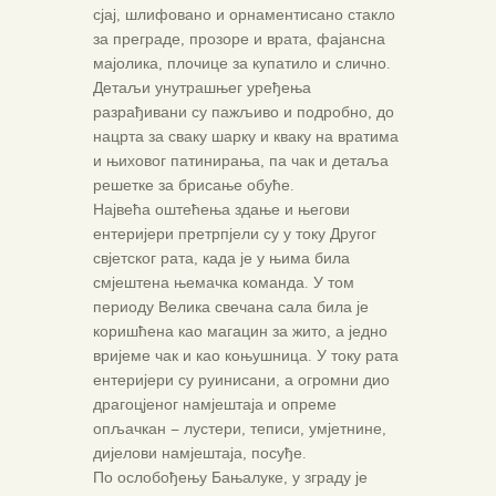
сјај, шлифовано и орнаментисано стакло
за преграде, прозоре и врата, фајансна
мајолика, плочице за купатило и слично.
Детаљи унутрашњег уређења
разрађивани су пажљиво и подробно, до
нацрта за сваку шарку и кваку на вратима
и њиховог патинирања, па чак и детаља
решетке за брисање обуће.
Највећа оштећења здање и његови
ентеријери претрпјели су у току Другог
свјетског рата, када је у њима била
смјештена њемачка команда. У том
периоду Велика свечана сала била је
коришћена као магацин за жито, а једно
вријеме чак и као коњушница. У току рата
ентеријери су руинисани, а огромни дио
драгоцјеног намјештаја и опреме
опљачкан – лустери, теписи, умјетнине,
дијелови намјештаја, посуђе.
По ослобођењу Бањалуке, у зграду је