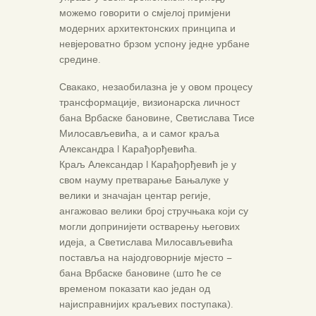
можемо говорити о смјелој примјени
модерних архитектонских принципа и
невјероватно брзом успону једне урбане
средине.
Свакако, незаобилазна је у овом процесу
трансформације, визионарска личност
бана Врбаске бановине, Светислава Тисе
Милосављевића, а и самог краља
Александра I Карађорђевића.
Краљ Александар I Карађорђевић је у
свом науму претварање Бањалуке у
велики и значајан центар регије,
ангажовао велики број стручњака који су
могли допринијети остварењу његових
идеја, а Светислава Милосављевића
поставља на најодговорније мјесто –
бана Врбаске бановине (што ће се
временом показати као један од
најисправнијих краљевих поступака).