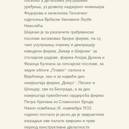
посебно у детаљима унутрашњег
уређења, уз дозволу надзорног инжињера
Федорова и начелника Техничког
одјељења Врбаске бановине Љубе
Николића.
Шијачки је за различите грађевинске
послове ангажовао бројне фирме, па су
тако унутрашњу опрему и декорацију
изводили фирма „Бикар и Шијачки“ за
столарске радове, фирма Алојза Духача и
Франца Кулхана за гипсарске послове, за
зидне облоге „Плавог“ салона и
Вијећнице, као и за највећи дио
намјештаја фирма „Домус“, Песинг и
Шпицер, сви из Београда, а за дио
намјештаја првобитних гардероба фирма
Петра Хричака из Славонског Брода.
Након освећења (8. новембра 1932.
године) постало је јасно да је завршетком
изградње ове палате завршен и први
период конструктивне дјелатности