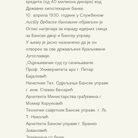
кредита (од 40 милиона динара) код
Државне хипотекарне банке.
10. априла 1930. године у
Службеном
листу Врбаске бановине
објављен је
Оглас натјечаја за израду идејних скица
за Бански двор и Банску управу.
У њему је јасно назначено да је он
отворен за све држављане Краљевине
Југославије.
„Оцјењивачки суд су сачињавали:
Проф. Универзитета арх г. Петар
Бајаловић
Начелник Тех. Одјељења Банске управе
г. инж. Стеван Бесарић
Архитекта Министарства грађевина г.
Момир Коруновић
Технички савјетник Банске управе. г. Љ.
Т. Николић
Архитекта Банске управе г. Бранко
Јовановић
Замјеници су били: