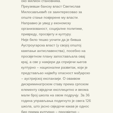
око милион становника.
Преузевши банску власт Светислав
Милосављевић се заинтересовао за
опште стање повјерене му власти.
Направио је увид у економску
организованост, социјалне политике,
привреду, просвјету и културу.
Није било тешко уочити да је бивша
Аустроугарска власт (у својој општој
кампањи антиславенства), посебно на
просвјетном плану запостављала овај
крај, а све у намјери да спријечи његов
културно – национални развитак, који је
представљао највећу опасност мађарско
– аустријској експанзији. О оваквом
дискриминатрском ставу према српском
елементу свједочи експлицитно и веома
мали број школа на овом подручју. За 36
година управљања подигнуто је свега 126
школа, што јасно свједочи какав је однос
био према културно – просвјетно –