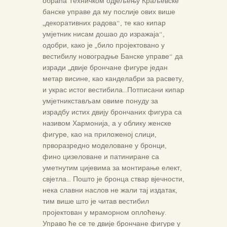
обраћа Техничком одјељењу Краљевске
банске управе да му послије ових више
„декоративних радова“, те као кипар
умјетник нисам дошао до изражаја“,
одобри, како је „било пројектовано у
вестибилу новоградње Банске управе“ да
изради „двије брончане фигуре један
метар висине, као канделабри за расвету,
и украс истог вестибила…Потписани кипар
умјетникстављам овиме понуду за
израдбу истих двију брончаних фигура са
називом Хармонија, а у облику женске
фигуре, као на приложеној слици,
прворазредно моделоване у бронци,
фино цизеловане и патиниране са
уметнутим цијевима за монтирање елект,
свјетла… Пошто је бронца ствар вјечности,
нека славни наслов не жали тај издатак,
тим више што је читав вестибил
пројектован у мраморном оплоћењу.
Управо ће се те двије брончане фигуре у