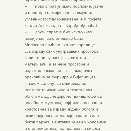
– први спрат је имао пословне, јавне
и просторе намијењене за смјештај
угледних гостију (очекивана је и посјета
краља Александра I Карађорђевића)
– други спрат је био искључиво
намијењен за становање бана
Милосављевића и његове породице
„За израду свих унутрашњих простора
кориштени су висококвалитетни
материјали, а за неке просторе и
изузетно раскошни – тзв. америчка
ораховина за фурнире у Вијећници и
Плавом салону, са оквирима од
племените чамовине и текстилним
облогама од специјалног вандштофа са
посебном мустром, најфинија славонска
храстовина за израду зидних облога и
неких дијелова столарије, храстов или
буков паркет, вјештачки камен у холовима
и степеништима, полираним на високи