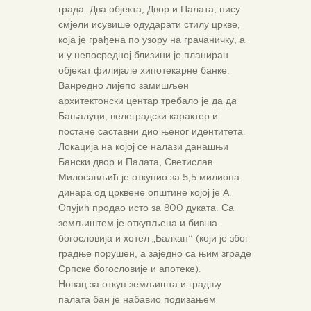
града. Два објекта, Двор и Палата, нису
смјели исувише одударати стилу цркве,
која је грађена по узору на грачаничку, а
и у непосредној близини је планиран
објекат филијале хипотекарне банке.
Ванредно лијепо замишљен
архитектонски центар требало је да д
а
Бањалуци, велеградски карактер и
постане саставни дио њеног идентитета.
Локација на којој се налази данашњи
Бански двор и Палата, Светислав
Милосављић је откупио за 5,5 милиона
динара од црквене општине којој је А.
Опујић продао исто за 800 дуката. Са
земљиштем је откупљена и бивша
богословија и хотел „Балкан“ (који је због
градње порушен, а заједно са њим зграде
Српске богословије и апотеке).
Новац за откуп земљишта и градњу
палата бан је набавио подизањем