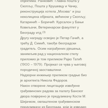
објектима: Ранковић: Главна пошта у
Скопљу, Пошта у Крушевцу и Чачку,
реконструкција хотела „Москва“ и још
неколицина објеката, већином у Скопљу;
Катаринић – Боричић: Курсалон у Бањи
Ковиљачи, Ветеринарски факултет у
Београду итд.
(3)
Другу награду освојио је Петар Гачић, а
трећу Д. Симић, такође београдски
градитељ. Осим награђених рјешења,
занимљив рад у националном стилу
приложио је том приликом Рајко Татић
(1900 – 1979). Пројекат се чува у његовој
породичној заоставштини.
Надзорни инжињер приликом градње био
је архитекта Никола Федоров.
Након отворене лицитације извођене
грађевинских радова за палату Банског
двора повјерено је предузимачу Кости М.
Шијачком, овлаштеном грађевинском
предузимачу из Београда, који је изводио