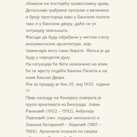
обзиром на постојећу православну цркву.
Детаљнији грађевни програм о величини
и броју просторија како у Банском палати
тако и у Банском двору, даће се уз
ситуацију земљишта.
Фасаде да буду обрађене у чистом стилу
монументалне архитектуре, које
такмичари могу сами бирати. Жеља је да
буду у народном духу.
На ситуацији ће бити назначено на коме
ће се мјесту подићи Банска Палата а на
коме Бански Двори.
Рок за предају је био 25. мај 1930. године
(2)
Прву награду на Конкурсу освојила је
група архитеката из Београда: Јован
Ранковић (1902 – 1992), Анђелија
Павловић (лич. подаци непознати) и
Јованка Катаринић – Боричић (1887 –
1966). Архитекти познати по својим