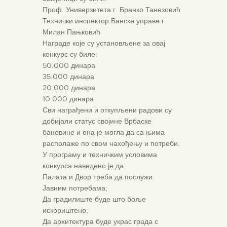
Проф. Универзитета г. Бранко Танезовић
Технички инспектор Банске управе г.
Милан Пањковић
Награде које су установљене за овај
конкурс су биле:
50.000 динара
35.000 динара
20.000 динара
10.000 динара
Сви награђени и откупљени радови су
добијали статус својине Врбаске
бановине и она је могла да са њима
располаже по свом нахођењу и потреби.
У програму и техничким условима
конкурса наведено је да:
Палата и Двор треба да послужи:
Јавним потребама;
Да градилиште буде што боље
искориштено;
Да архитектура буде украс града с