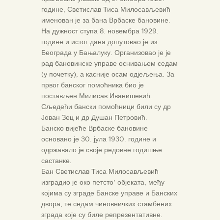
године, Светислав Тиса Милосављевић
именован је за бана Врбаске бановине.
На дужност ступа 8. новембра 1929.
године и истог дана допутовао је из
Београда у Бањалуку. Организовао је је
рад бановинске управе оснивањем седам
(у почетку), а касније осам одјељења. За
првог банског помоћника био је
постављен Милисав Иванишевић.
Сљедећи бански помоћници били су др
Јован Зец и др Душан Петровић.
Банско вијеће Врбаске бановине
основано је 30. јула 1930. године и
одржавало је своје редовне годишње
састанке.
Бан Светислав Тиса Милосављевић
изградио је око петсто’ објеката, међу
којима су зграде Банске управе и Банских
двора, те седам чиновничких стамбених
зграда које су биле репрезентативне.