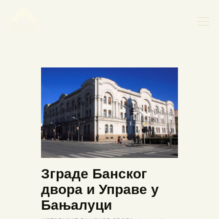
НАСЛОВНА
НОВОСТИ
НАЈАВА ДОГАЂАЈА
БАНСКИ ДВОР
ФОТОГРАФИЈЕ
ВИДЕО
КОНТАКТ
Зграде Банског
двора и Управе у
Бањалуци