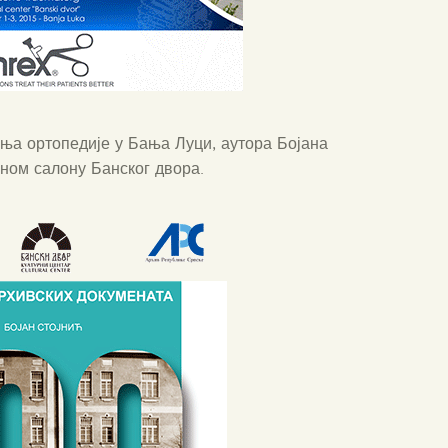
ња ортопедије у Бања Луци, аутора Бојана
еном салону Банског двора.