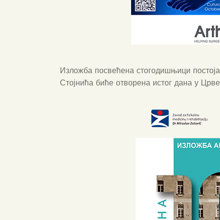
Изложба посвећена стогодишњици постоја
Стојнића биће отворена истог дана у Црв