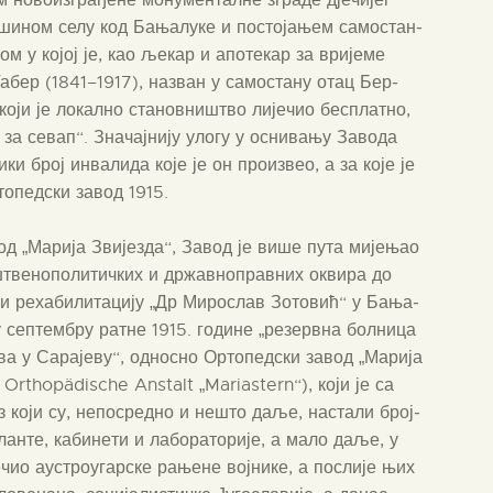
а­ши­ном селу код Бања­лу­ке и посто­ја­њем само­стан­
м у којој је, као љекар и апо­те­кар за ври­је­ме
 Габер (1841–1917), назван у само­ста­ну отац Бер­
који је локал­но ста­нов­ни­штво лије­чио бес­плат­но,
е за севап“. Зна­чај­ни­ју уло­гу у осни­ва­њу Заво­да
ки број инва­ли­да које је он про­из­вео, а за које је
рто­пед­ски завод 1915.
од „Мари­ја Зви­је­зда“, Завод је више пута мије­њао
штве­но­по­ли­тич­ких и држав­но­прав­них окви­ра до
и реха­би­ли­та­ци­ју „Др Миро­слав Зото­вић“ у Бања­
 у септембру ратне 1915. године „резер­вна бол­ни­ца
тва у Сара­је­ву“, одно­сно Орто­пед­ски завод „Мари­ја
ka, Orthopädische Anstalt „Mari­a­stern“), који је са
з који су, непо­сред­но и нешто даље, наста­ли број­
ан­те, каби­не­ти и лабо­ра­то­ри­је, а мало даље, у
е­чио аустро­у­гар­ске рање­не вој­ни­ке, а посли­је њих