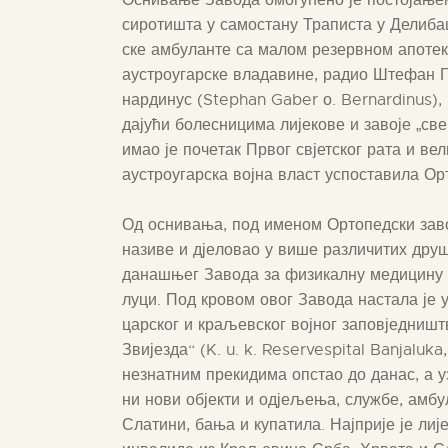
сиро­ти­шта у само­ста­ну Тра­пи­ста у Дели­б
ске амбу­лан­те са малом резер­вном апо­те­ко
аустро­у­гар­ске вла­да­ви­не, радио Ште­фан
нар­ди­нус (Step­han Gaber о. Ber­nar­di­nus), 
дају­ћи боле­сни­ци­ма лије­ко­ве и заво­је „св
имао је поче­так Првог свјет­ског рата и вели­
аустро­у­гар­ска вој­на власт успо­ста­ви­ла О
Од осни­ва­ња, под име­ном Орто­пед­ски зав
нази­ве и дје­ло­вао у више раз­ли­чи­тих дру­
дана­шњег Заво­да за физи­кал­ну меди­ци­ну 
лу­ци. Под кро­вом овог Заво­да наста­ла је
цар­ског и кра­љев­ског вој­ног запо­вјед­ни­ш
Зви­је­зда“ (K. u. k. Reser­ve­spi­tal Banja­lu­
незнат­ним пре­ки­ди­ма опстао до данас, а у
ни нови објек­ти и одје­ље­ња, слу­жбе, амбу­л
Сла­ти­ни, бања и купа­ти­ла. Нај­при­је је лиј