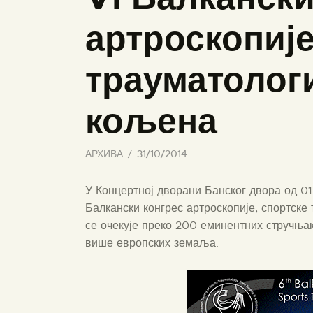
артроскопије
трауматологи
кољена
АРХИВА
31/10/2014
У Концертној дворани Банског двора од 01.
Балкански конгрес артроскопије, спортске
се очекује преко 200 еминентних стручњак
више европских земаља.