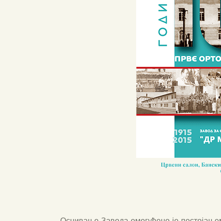
Осни­ва­ње Заво­да омо­гу­ће­но је посто­ја­њем