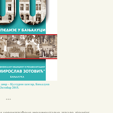
***
 ново­и­згра­ђе­не мону­мен­тал­не згра­де дје­чи­јег