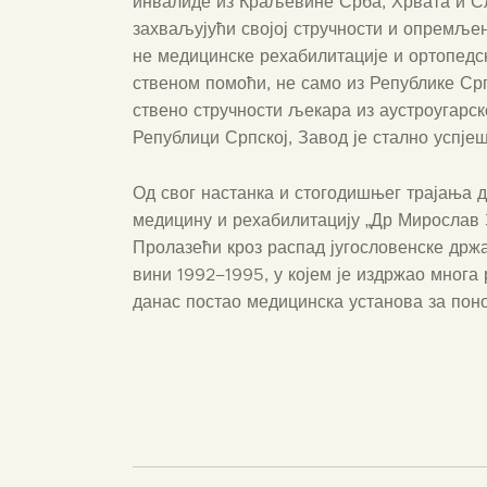
инва­ли­де из Кра­ље­ви­не Срба, Хрва­та и Сло­
захва­љу­ју­ћи сво­јој струч­но­сти и опре­мље­
не меди­цин­ске реха­би­ли­та­ци­је и орто­пед­
стве­ном помо­ћи, не само из Репу­бли­ке Срп
стве­но струч­но­сти љека­ра из аустро­у­гар­ск
Репу­бли­ци Срп­ској, Завод је стал­но успје­ш
Од свог настан­ка и сто­го­ди­шњег тра­ја­ња 
меди­ци­ну и реха­би­ли­та­ци­ју „Др Миро­слав
Про­ла­зе­ћи кроз рас­пад југо­сло­вен­ске држ
ви­ни 1992–1995, у којем је издр­жао мно­га 
данас постао меди­цин­ска уста­но­ва за поно