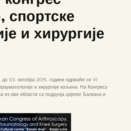
, спортске
је и хирургије
 до 03. октобра 2015. године одржаће се VI
 трауматологије и хирургије кољена. На Конгресу
а из ове области са подручја цијелог Балкана и