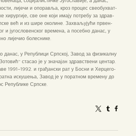
ве­на­ца, соци­ја­ли­стич­ке Југо­сла­ви­је, а данас,
но­сти, лије­чи и опо­ра­вља, кроз про­цес све­о­бу­хват­
ске хирур­ги­је, све оне који има­ју потре­бу за здрав­
­ске већ и из шире око­ли­не. Захва­љу­ју­ћи првен­
ог и југо­сло­вен­ског вре­ме­на, а посеб­но данас, у
но лије­чио боле­сни­ке.
до данас, у Репу­бли­ци Срп­ској, Завод за физи­кал­ну
 Зото­вић“ ста­сао је у значајaн здрав­стве­ни цен­тар.
а­ве 1991–1992. и гра­ђан­ски рат у Босни и Хер­це­го­
рат­на иску­ше­ња, Завод је у порат­ном вре­ме­ну до
с Репу­бли­ке Срп­ске.