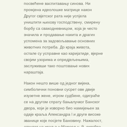
посвећене васпитавању синова. Ни
промјена идеолошке матрице након
Другог свјетског рата није успјела
уништити њихову господствену, смирену
борбу са свакодневницом, која је често
значила и продавање накита и драгих
успомена за задовољавање основних
животних потреба. До краја живота,
остале су усправне као каријатиде, вјерне
својим узорима и опредјељењима,
заслуживши тако поштовање нових
нараштаја.
Након нешто више од једног вијека,
симболични поновни сусрет ове двије
изузетне жене, игром судбине, одиграће
се на другом спрату бањалучког Банског
двора, који је изворно био намијењен за
одаје краља Александра I и друге високе
званице које посјете Бановину. Нажалост,
атентат на краља у Марсељу, 9. октобра