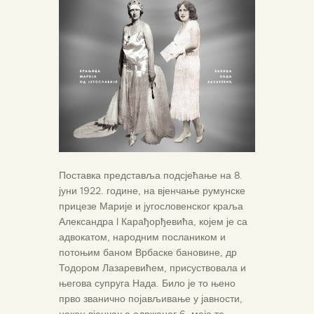
Поставка представља подсјећање на 8.
јуни 1922. године, на вјенчање румунске
прицезе Марије и југословенског краља
Александра I Карађорђевића, којем је са
адвокатом, народним послаником и
потоњим баном Врбаске бановине, др
Тодором Лазаревићем, присуствовала и
његова супруга Нада. Било је то њено
прво званично појављивање у јавности,