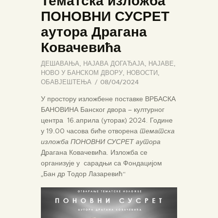
Тематска изложба
ПОНОВНИ СУСРЕТ
аутора Драгана
Ковачевића
ДЕШАВАЊА
,
НАЈАВА ДОГАЂАЈА
,
НАЈАВЕ
,
НОВО У БАНСКОМ ДВОРУ
,
НОВОСТИ
,
ОБАВЈЕШТЕЊА
08/04/2024
У простору изложбене поставке ВРБАСКА
БАНОВИНА Банског двора – културног
центра
16.априла (уторак) 2024. Године
у 19.00 часова биће отворена
тематска
изложба ПОНОВНИ СУСРЕТ аутора
Драгана Ковачевића. Изложба се
организује у сарадњи са Фондацијом
„Бан др Тодор Лазаревић“