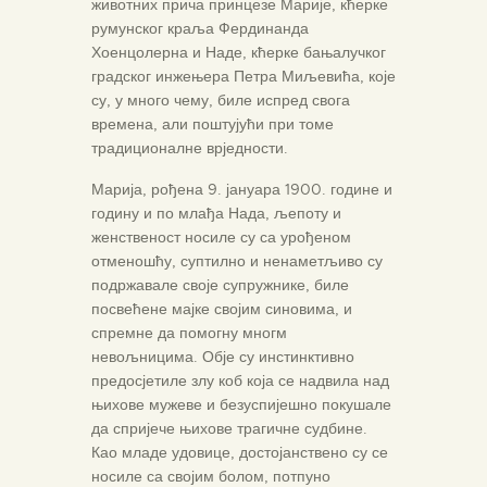
животних прича принцезе Марије, кћерке
румунског краља Фердинанда
Хоенцолерна и Наде, кћерке бањалучког
градског инжењера Петра Миљевића, које
су, у много чему, биле испред свога
времена, али поштујући при томе
традиционалне врједности.
Марија, рођена 9. јануара 1900. године и
годину и по млађа Нада, љепоту и
женственост носиле су са урођеном
отменошћу, суптилно и ненаметљиво су
подржавале своје супружнике, биле
посвећене мајке својим синовима, и
спремне да помогну многм
невољницима. Обје су инстинктивно
предосјетиле злу коб која се надвила над
њихове мужеве и безуспијешно покушале
да спријече њихове трагичне судбине.
Као младе удовице, достојанствено су се
носиле са својим болом, потпуно