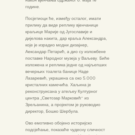
након вјенчања одржаног 6. маја те
године.
Посјетиоци ће, између осталог, имати
прилику да виде реплику вјенчанице
краљице Марије од Југославије и
дијелова накита, дар краља Александра,
које је израдио модни дизајнер,
Аександар Петарић, а дио су изложбене
поставке Народног музеја у Ваљеву. Биће
изложена и реплика једне од најљепших
вечерњих тоалета банице Наде
Лазаревић, украшена са око 5.000
кристалних камечића. Хаљина је
реконструисана у атељеу Културног
центра „Светозар Марковић“ из
Зрељанина, а пројектом је руководио
директор, Бошко Шербула.
Ово емотивно обојено историјско
подсјећање, показаће чудесну сличност