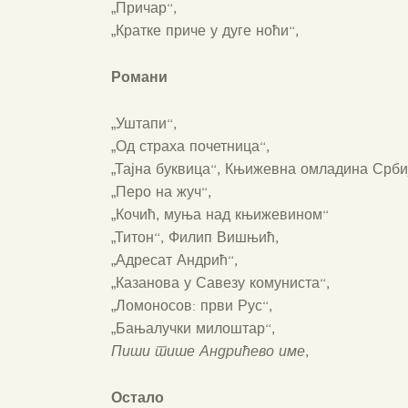
„Причар“,
„Кратке приче у дуге ноћи“,
Р
омани
„Уштапи“,
„Од страха почетница“,
„Тајна буквица“, Књижевна омладина Срби
„Перо на жуч“,
„Кочић, муња над књижевином“
„Титон“, Филип Вишњић,
„Адресат Андрић“,
„Казанова у Савезу комуниста“,
„Ломоносов: први Рус“,
„Бањалучки милоштар“,
Пиши тише Андрићево име
,
Остал
о