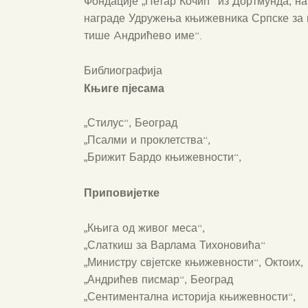
Фондације „Петар Кочић“ из Дортмунда, на
награде Удружења књижевника Српске за н
тише Aндрићево име“.
Библиографија
Књиге п
јес
а
м
а
„Стилус“, Београд
„Псалми и проклетства“,
„Брижит Бардо књижевности“,
П
риповијетк
е
„Књига од живог меса“,
„Слаткиш за Варлама Тихоновића“
„Министру свјетске књижевности“, Октоих,
„Андрићев писмар“, Београд
„Сентиментална историја књижевности“,