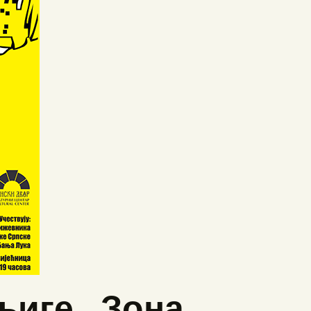
њиге „Зона