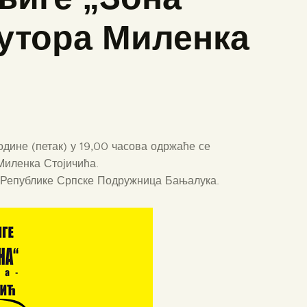
утора Миленка
године (петак) у 19,00 часова одржаће се
Миленка Стојичића.
 Републике Српске Подружница Бањалука.