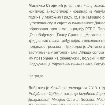
Миленко Стојичић
је српски писац, есеји
критичар, антологичар и новинар из Репуб
године у Мркоњић Граду, гдје је завршио о
југословенску и свјетску књижевност.Данас
образовног програма на радију РТРС. Пис
„Ослобођењу“, „Гласу Српске“, „Независни
тридесетак књига, међу којима неколико к
једанаест романа . Приредио је „Антологиј
заступљена у антологијама „Млада српска 
му превођена на француски , пољски и лит
Подружнице Удружења књижевника Републ
Награде
Добитник је
Кочићеве награде
за 2010. го
Републике Српске
, награде
Кочићево перо
Диздаревић
,
Младен Ољача
,
Веселин Мас