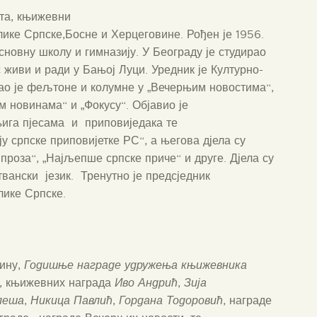
ста, књижевни
лике Српске,Босне и Херцеговине. Рођен је 1956.
сновну школу и гимназију. У Београду је студирао
 живи и ради у Бањој Луци. Уредник је Културно-
ао је фељтоне и колумне у „Вечерњим новостима“,
м новинама“ и „Фокусу“. Објавио је
њига пјесама и приповиједака те
у српске приповијетке РС“, а његова дјела су
проза“, „Најљепше српске приче“ и друге. Дјела су
вански језик. Тренутно је предсједник
ике Српске.
дину,
Годишње награде удружења књижевника
, књижевних награда
Иво Андрић
,
Зија
леша
,
Никица Павлић
,
Гордана Тодоровић
, награде