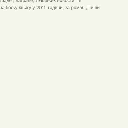
граде , награде„Вечерњих новости. те
ајбољу књигу у 2011. години, за роман „Пиши