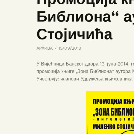
Библиона“ а
Стојичића
АРХИВА
15/09/2013
У Вијећници Банског двора 13. јуна 2014. 
промоција књиге „Зона Библиона“ аутора 
Учествују: чланови Удружења књижевника