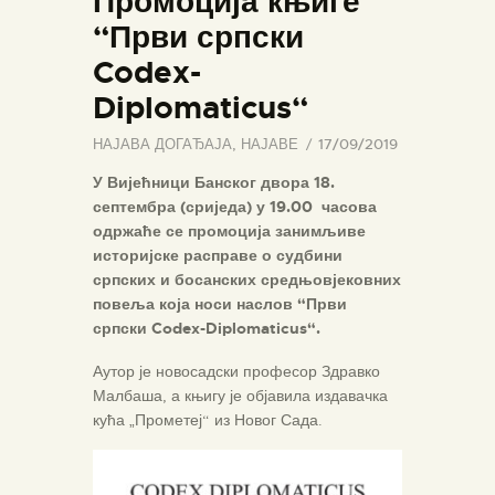
Промоција књиге
“Први српски
Codex-
Diplomaticus“
НАЈАВА ДОГАЂАЈА
,
НАЈАВЕ
17/09/2019
У Вијећници Банског двора 18.
септембра (сриједа) у 19.00 часова
одржаће се промоција занимљиве
историјске расправе о судбини
српских и босанских средњовјековних
повеља која носи наслов “Први
српски Codex-Diplomaticus“.
Аутор је новосадски професор Здравко
Малбаша, а књигу је објавила издавачка
кућа „Прометеј“ из Новог Сада.