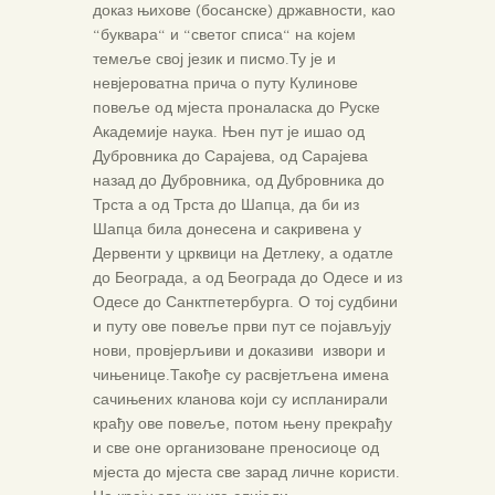
доказ њихове (босанске) државности, као
“буквара“ и “светог списа“ на којем
темеље свој језик и писмо.Ту је и
невјероватна прича о путу Кулинове
повеље од мјеста проналаска до Руске
Академије наука. Њен пут је ишао од
Дубровника до Сарајева, од Сарајева
назад до Дубровника, од Дубровника до
Трста а од Трста до Шапца, да би из
Шапца била донесена и сакривена у
Дервенти у црквици на Детлеку, а одатле
до Београда, а од Београда до Одесе и из
Одесе до Санктпетербурга. О тој судбини
и путу ове повеље први пут се појављују
нови, провјерљиви и доказиви извори и
чињенице.Такође су расвјетљена имена
сачињених кланова који су испланирали
крађу ове повеље, потом њену прекрађу
и све оне организоване преносиоце од
мјеста до мјеста све зарад личне користи.