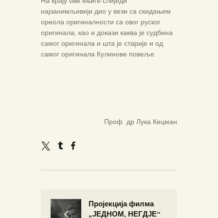
На крају ове књиге слиједи
најзанимљивији дио у вези са скидањем
ореола оригиналности са овог руског
оригинала, као и докази каква је судбина
самог оригинала и шта је старије и од
самог оригинала Кулинове повеље.
Проф. др Лука Кецман
Пројекција филма
„ЈЕДНОМ, НЕГДЈЕ“