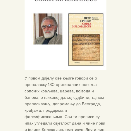
У првом дијелу ове књиге говори се о
проналаску 180 оригиналних повеља
српских краљева, царева, војвода и
банова, о њиховој даљој судбини, тајном
преписивању, допремању до Београда,
крађама, продајама и
фалсификовањима. Сви ти преписи су
ипак угледали свјетлост дана и чине први
и једини Кодекс дипломатикус. Други дио