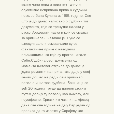
књиге чини нова и први пут тачно и
објективно испричана прича о судбини
повеље бана Кулина из 1189. године. Све
што је до данас написано о судбини тог
документа, који се тренутно налази у
руској Академији наука и који се сматра
за оригиналан, нетачно је. Пуно се
шпекулисало и ссмишљале су се
фантастичне приче о наводним
пљачкашима, за које су проглашавали
Србе.Судбина овог документа од
момента његовог открића до данас је
једна романтична прича,тако да је у овој
књизи дошао на ред и сам оригинал
повеље и његова судбина. Бошњаци се
већ 20 година труде да дипломатским
путем добију ту повељу као њихову, али
неуспјешно. Хрвати им чак ни на мјесец
дана све ове године не дају бар један од
преписа да га изложе у Сарајеву као