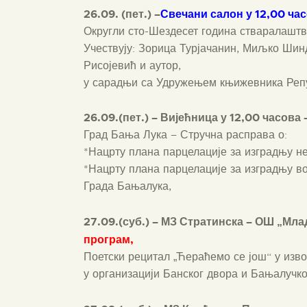
26.09. (пет.) –
Свечани салон
у 12,00 час
Округли сто-Шездесет година стваралашт
Учествују: Зорица Турјачанин, Миљко Шин
Рисојевић и аутор,
у сарадњи са Удружењем књижевника Реп
26.09.(пет.) – Вијећница у 12,00 часова 
Град Бања Лука – Стручна расправа о:
*Нацрту плана парцелације за изградњу не
*Нацрту плана парцелације за изградњу в
Града Бањалука,
27.09.(суб.) – МЗ Стратинска – ОШ „Мла
програм,
Поетски рецитал „Ћераћемо се још“ у изв
у организацији Банског двора и Бањалучко