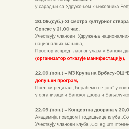
у сарадњи са Удружењем књижевника Реп
20.09.(суб.)-XI смотра културног ств
Српске у 21,00 час,
Учествују чланови Удружења националних
националних мањина,
Простор испред главног улаза у Бански дв
(организатор отказује манифестацију),
22.09.(пон.) – МЗ Крупа на Врбасу-ОШ“
допуњен програм,
Поетски рецитал „Ћераћемо се још“ у изв
у организацији Банског двора и Бањалучко
22.09.(пон.) – Концертна дворана у 20,
Академија поводом I годишњице клуба „Col
Учествују чланови клуба „Collegium Intelle