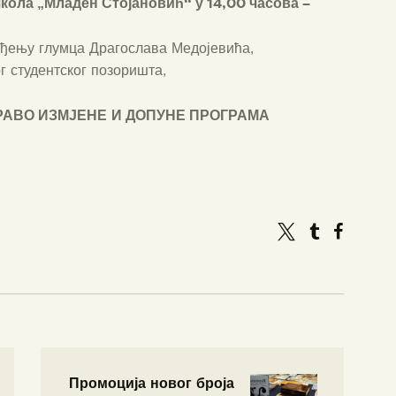
школа „Младен Стојановић“ у 14,00 часова –
ођењу глумца Драгослава Медојевића,
г студентског позоришта,
РАВО ИЗМЈЕНЕ
И ДОПУНЕ ПРОГРАМА
Промоција новог броја