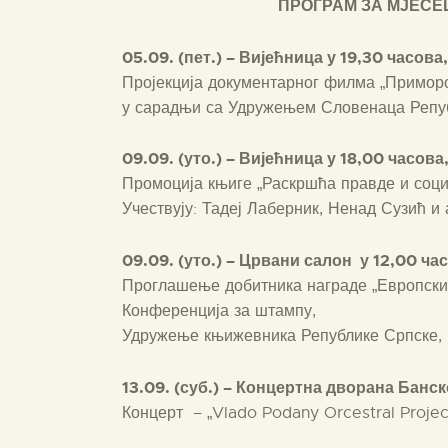
ПРОГРАМ ЗА МЈЕС
0
5.0
9. (
пет.) –
Вијећница у
19,
30 час
ова,
Пројекција документарног филма „Приморс
у сарадњи са Удружењем Словенаца Репу
0
9.0
9. (
уто.) –
Вијећница у 18,00 час
ова
Промоција књиге „Раскршћа правде и соци
Учествују: Тадеј Лаберник, Ненад Сузић и 
09.09. (уто.) – Црвани салон у 12,00 ча
Проглашење добитника награде „Европски 
Конференција за штампу,
Удружење књижевника Републике Српске,
13.09. (суб.) – Концертна дворана Банск
Концерт – „Vlado Podany Orcestral Projec