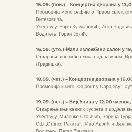
15
.0
9
. (п
o
н.) – Концертна дворана у 13,0
Промоција монографије о Првом свјетском
Витезовића,
Учествују: Рајко Кузмановић, Игор Радоји
Водитељ: Горан Јокић,
1
6.0
9
. (уто.)-Мали изложбени салон у 19
Отварање изложбе слика под називом „Вр
(Градишка),
18.09. (чет.) – Концертна дворана у 19,
Промоција књиге „Фајронт у Сарајеву“, ау
19.09. (пет.) – Вијећница у
12,00 час
ова,
Отварање књижевних сусрета и додјела књ
Учествују: Миленко Стојичић, Зорица Турј
ОШ „Станко Ракита“, „Иво Адрић“и „Бранк
Водитељ: Петар Ђаковић.