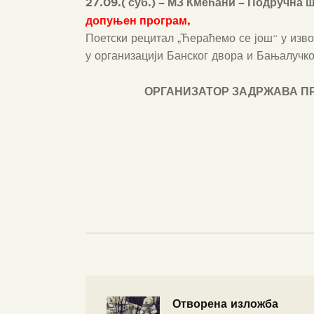
27.09.( суб.) – МЗ Кмећани – Подручна 
допуњен програм,
Поетски рецитал „Ћераћемо се још“ у изв
у организацији Банског двора и Бањалучко
О
РГАНИЗАТОР ЗАДРЖАВА П
Отворена изложба