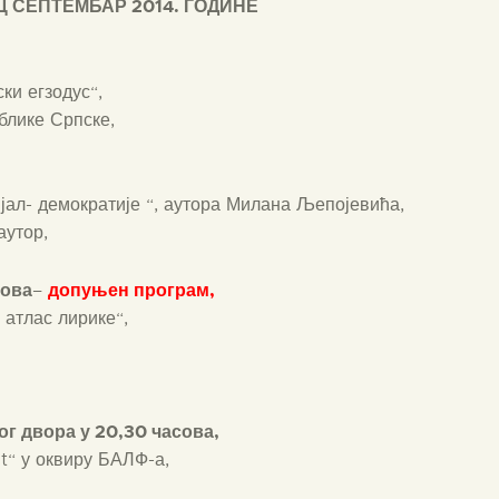
ЕЦ
СЕПТЕМБАР
201
4
. ГОДИНЕ
ки егзодус“,
блике Српске,
,
јал- демократије “, аутора Милана Љепојевића,
аутор,
сова
допуњен програм,
–
атлас лирике“,
ог двора у 20,30 часова,
t“ у оквиру БАЛФ-а,