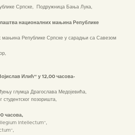
ублике Српске, Подружница Бања Лука,
аралаштва националних мањина Републике
 мањина Републике Српске у сарадњи са Савезом
ор,
Војислав Илић“ у 12,00 часова-
ођењу глумца Драгослава Медојевића,
г студентског позоришта,
00 часова,
legium Intellectum“,
ctum“,