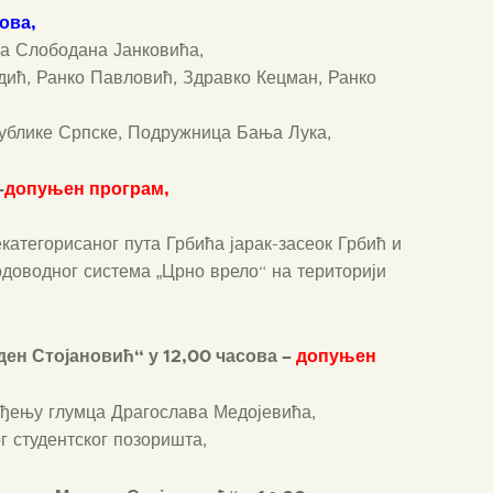
ова,
ва Слободана Јанковића,
дић, Ранко Павловић, Здравко Кецман, Ранко
ублике Српске, Подружница Бања Лука,
–
допуњен програм,
категорисаног пута Грбића јарак-засеок Грбић и
одоводног система „Црно врело“ на територији
ден Стојановић“ у 12,00 часова –
допуњен
ођењу глумца Драгослава Медојевића,
г студентског позоришта,