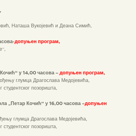
,
овић, Наташа Вукојевић и Деана Симић,
асова-
допуњен програм,
е“,
 Кочић“ у 14,00 часова –
допуњен програм,
вођењу глумца Драгослава Медојевића,
г студентског позоришта,
ола „Петар Кочић“ у 16,00 часова –
допуњен
ођењу глумца Драгослава Медојевића,
г студентског позоришта,