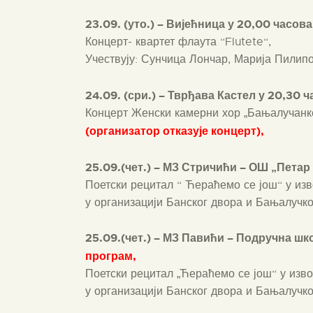
23.09. (уто.) – Вијећница у
20,00 час
ова
Концерт- квартет флаута “Flutete“,
Учествују: Сунчица Лончар, Марија Пилип
24.09. (сри.) – Тврђава Кастел у 20,30 ч
Концерт Женски камерни хор „Бањалучанк
(организатор отказује концерт),
25.09.(чет.) – МЗ Стричићи – ОШ „Петар
Поетски рецитал “ Ћераћемо се још“ у из
у организацији Банског двора и Бањалучко
25.09.(чет.) – МЗ Павићи – Подручна шк
програм,
Поетски рецитал „Ћераћемо се још“ у изв
у организацији Банског двора и Бањалучко