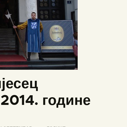
јесец
014. године