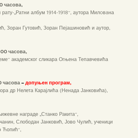
0 час
ова
,
 рату-„Ратни албум 1914-1918“, аутора Милoвaна
чић, Зоран Гутовић, Зоран Пејашиновић и аутор,
,00 часова,
еме“ академског сликара Огњена Тепавчевића
00 часова
–
допуњен програм,
тора др Нелета Карајлића (Ненада Јанковића),
ижевне награде „Станко Ракита“,
ачанин, Слободан Јанковић, Јово Чулић, ученици
о Ћопић“,