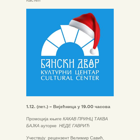
Кастел
1.1
2
. (
пет.
)
–
Вијећница
у 19.00 часова
Промоција књиге
КАКАВ ПРИНЦ ТАКВА
БАЈКА
ауторке
НЕДЕ ГАВРИЋ
Учествују: рецензент Велимир Савић,