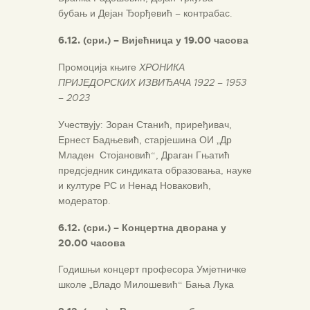
бубањ и Дејан Ђорђевић – контрабас.
6.12. (сри.) – Вијећница у 19.00 часова
Промоција књиге
ХРОНИКА
ПРИЈЕДОРСКИХ ИЗВИЂАЧА 1922 – 1953
– 2023
Учествују: Зоран Станић, приређивач,
Ернест Бадњевић, старјешина ОИ „Др
Младен Стојановић“, Драган Гњатић
предсједник синдиката образовања, науке
и културе РС и Ненад Новаковић,
модератор.
6.12. (сри.) – Концертна дворана у
20.00 часова
Годишњи концерт професора Умјетничке
школе „Владо Милошевић“ Бања Лука