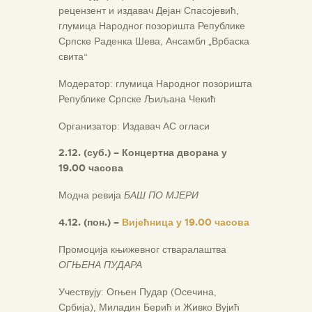
рецензент и издавач Дејан Спасојевић,
глумица Народног позоришта Републике
Српске Раденка Шева, Ансамбл „Врбаска
свита“
Модератор: глумица Народног позоришта
Републике Српске Љиљана Чекић
Организатор: Издавач АС огласи
2.12. (суб.) – Концертна дворана у
19.00 часова
Модна ревија
БАШ ПО МЈЕРИ
4.12. (пон.) –
Вијећница у 19.00 часова
Промоција књижевног стваралаштва
ОГЊЕНА ПУДАРА
Учествују: Огњен Пудар (Осечина,
Србија), Миладин Берић и Живко Вујић