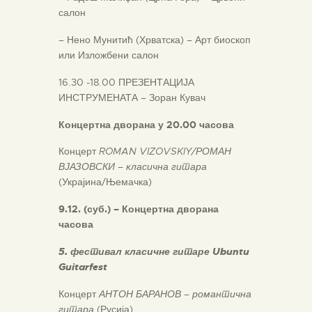
салон
– Нено Мунитић (Хрватска) – Арт биоскоп
или Изложбени салон
16.30 -18.00 ПРЕЗЕНТАЦИЈА
ИНСТРУМЕНАТА – Зоран Кувач
Концертна дворана у 20.00 часова
Концерт
ROMAN VIZOVSKIY/
РОМАН
ВЈАЗОВСКИ – класична гитара
(Украјина/Њемачка)
9.12. (суб.) – Концертна дворана
часова
5. фестивал класичне гитаре
Ubuntu
Guitarfest
Концерт
АНТОН БАРАНОВ – романтична
гитара
(Русија)