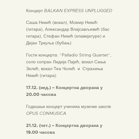
Концерт
BALKAN EXPRESS UNPLUGGED
Саша Никић (вокал), Момир Никић
(гитара), Александар Влајсављевић (бас
гитара), Стефан Никић (клавијатуре) и
Дејан Тркуља (бубањ)
Гости концерта: “Palladio String Quartet“,
соло сопран Лидија Пајић, вокал Сања
Зелић, вокал Теа Чолић и Страхиња
Никић (гитара).
17.12. (нед.) – Концертна дворана у
20.00 часова
Годишњи концерт ученика музичке школе
OPUS CONMUSICA
21.12. (чет.) – Концертна дворана у
19.00 часова