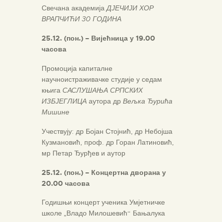
Свечана академија
ДЈЕЧИЈИ ХОР
ВРАПЧИЋИ 30 ГОДИНА
25.12. (пон.) –
Вијећница у 19.00
часова
Промоција капиталне
научноистраживачке студије у седам
књига
САСЛУШАЊА СРПСКИХ
ИЗБЈЕГЛИЦА
аутора др
Вељка Ђурића
Мишине
Учествују: др Бојан Стојнић, др Небојша
Кузмановић, проф. др Горан Латиновић,
мр Петар Ђурђев и аутор
25.12. (пон.) – Концертна дворана у
20.00 часова
Годишњи концерт ученика Умјетничке
школе „Владо Милошевић“ Бањалука