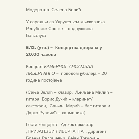
Модератор: Селена Берић
У сарадњи са Удружењем књижевника
Републике Српске – подружница
Бањалука
5.12. (уто.) – Концертна дворана у
20.00 часова
Концерт
КАМЕРНОГ АНСАМБЛА
ЛИБЕРТАНГО
– поводом јубилеја – 20
година постојања
(Сања Зелић – клавир, Љиљана Милић –
гитара, Борис Дукић – кларинет/
саксофон, Сањин Мирић – бас гитара и
Дарко Ружичић – хармоника)
Гости концерта: Ад хок оркестар
„ПРИЈАТЕЉИ ЛИБЕРТАНГА“, диригент:
Бранка Радошевић, Дејан Тркуља –