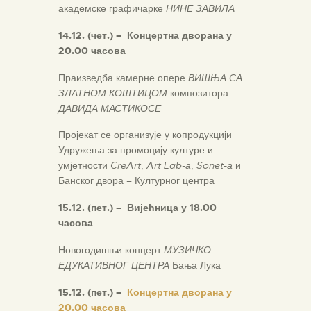
академске графичарке
НИНЕ ЗАВИЛА
14.12. (чет.) – Концертна дворана у
20.00 часова
Праизведба камерне опере
ВИШЊА СА
ЗЛАТНОМ КОШТИЦОМ
композитора
ДАВИДА МАСТИКОСЕ
Пројекат се организује у копродукцији
Удружења за промоцију културе и
умјетности
CreArt
,
Art Lab-а
,
Sonet-а
и
Банског двора – Културног центра
15.12. (пет.) – Вијећница у 18.00
часова
Новогодишњи концерт
МУЗИЧКО
–
ЕДУКАТИВНОГ ЦЕНТРА
Бања Лука
15.12. (пет.) –
Концертна дворана у
20.00 часова