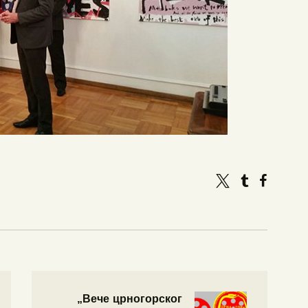
„Вече црногорског