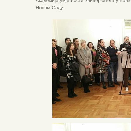
Академија умјетности Универзитета у Бањо
Новом Саду.