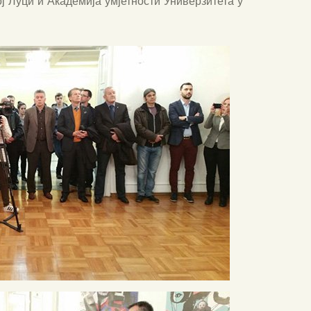
ј Луци и Академија умјетности Универзитета у