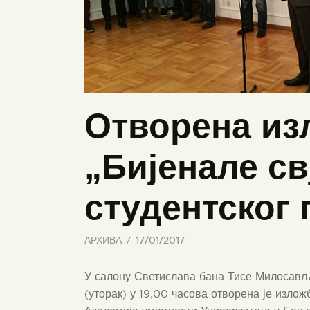
Отворена из
„Бијенале св
студентског 
АРХИВА
17/01/2017
У салону Светислава бана Тисе Милосавље
(уторак) у 19,00 часова отворена је изложб