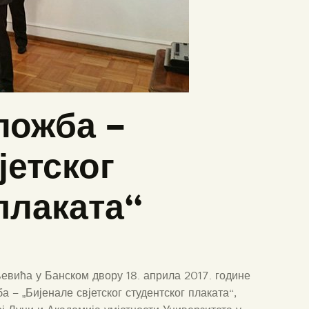
ложба –
јетског
плаката“
вића у Банском двору 18. априла 2017. године
а – „Бијенале свјетског студентског плаката“,