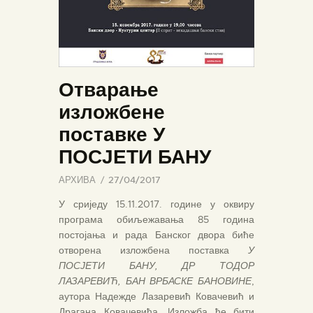
Отварање
изложбене
поставке У
ПОСЈЕТИ БАНУ
АРХИВА
27/04/2017
У сриједу 15.11.2017. године у оквиру
програма обиљежавања 85 година
постојања и рада Банског двора биће
отворена изложбена поставка
У
ПОСЈЕТИ БАНУ, ДР ТОДОР
ЛАЗАРЕВИЋ, БАН ВРБАСКЕ БАНОВИНЕ
,
аутора Надежде Лазаревић Ковачевић и
Драгана Ковачевића. Изложба ће бити