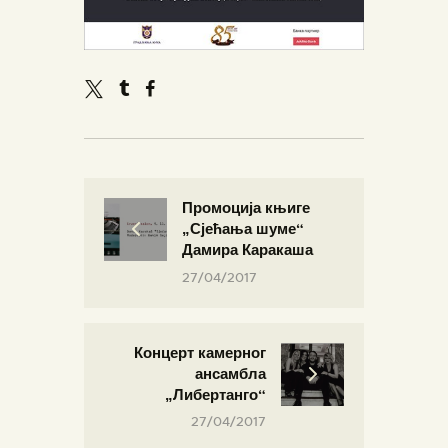
Промоција књиге
„Сјећања шуме“
Дамира Каракаша
27/04/2017
Концерт камерног
ансамбла
„Либертанго“
27/04/2017