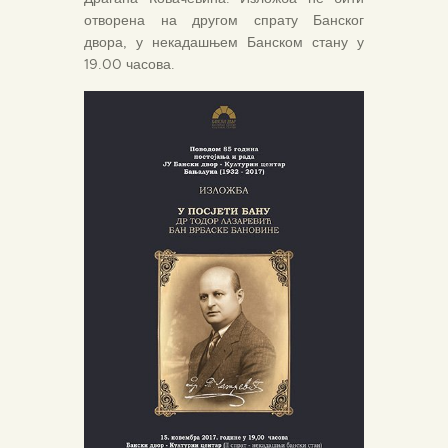
отворена на другом спрату Банског
двора, у некадашњем Банском стану у
19.00 часова.