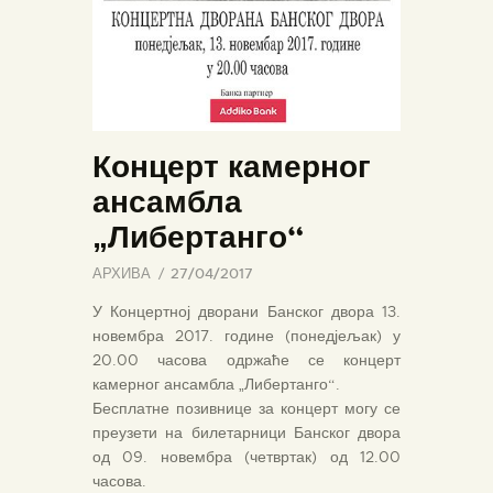
Концерт камерног
ансамбла
„Либертанго“
АРХИВА
27/04/2017
У Концертној дворани Банског двора 13.
новембра 2017. године (понедјељак) у
20.00 часова одржаће се концерт
камерног ансамбла „Либертанго“.
Бесплатне позивнице за концерт могу се
преузети на билетарници Банског двора
од 09. новембра (четвртак) од 12.00
часова.