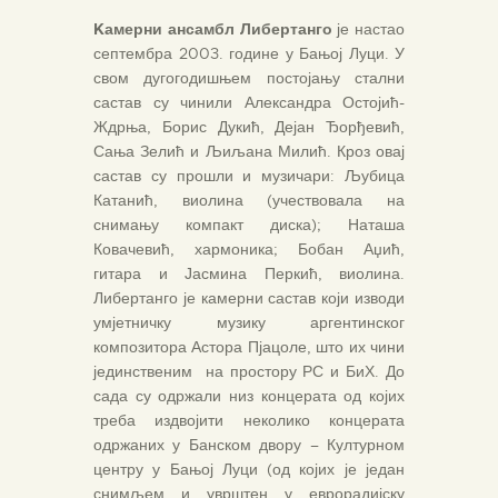
Kамерни ансамбл Либертанго
је настао
септембра 2003. године у Бањој Луци. У
свом дугогодишњем постојању стални
састав су чинили Александра Остојић-
Ждрња, Борис Дукић, Дејан Ђорђевић,
Сања Зелић и Љиљана Милић. Кроз овај
састав су прошли и музичари: Љубица
Катанић, виолина (учествовала на
снимању компакт диска); Наташа
Ковачевић, хармоника; Бобан Аџић,
гитара и Јасмина Перкић, виолина.
Либертанго је камерни састав који изводи
умјетничку музику аргентинског
композитора Астора Пјацоле, што их чини
јединственим на простору РС и БиХ. До
сада су одржали низ концерата од којих
треба издвојити неколико концерата
одржаних у Банском двору – Културном
центру у Бањој Луци (од којих је један
снимљем и уврштен у еврорадијску