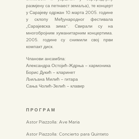
размјену са петнаест земаља), те концерт
у Сарајеву одржан 10.марта 2005. године
у склопу Међународног фестивала
„Сарајевска зима“. Свирали су на
многобројним хуманитарним концертима.
2005. године су снимили свој први
компакт диск.
Чланови ансамбла:
Александра Остојић-Ждрња – хармоника
Борис Дукић – кларинет
Љиљана Милић – гитара
Сања Чолић-Зелић – клавир
П Р О Г Р А М
Astor Piazzolla: Ave Maria
Astor Piazzolla: Concierto para Quinteto