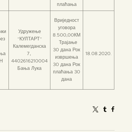
плаћања
Вриједност
уговора
чки
Удружење
8.500,00КМ
без
“КУЛТАРТ“
Трајање
Калемегданска
30 дана Рок
ења
7,
18.08.2020.
извршења
ЈН
4402616210004
30 дана Рок
Бања Лука
плаћања 30
дана