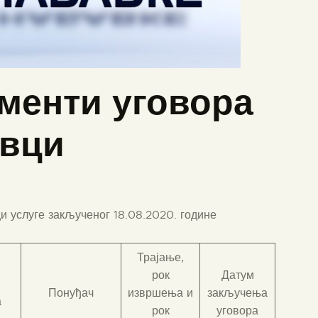
менти уговора
авци
и услуге закљученог 18.08.2020. године
Трајање,
рок
Датум
Понуђач
извршења и
закључења
а
рок
уговора