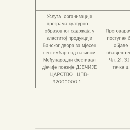
Услуга организације
програма културно –
образовног садржаја у
Преговара
властитој продукцији
поступак 
Банског двора за мјесец
објаве
септембар под називом
обавјешт
Међународни фестивал
Чл. 21. З
дјечије поезије ДЈЕЧИЈЕ
тачка ц.
ЦАРСТВО ЦПВ-
92000000-1