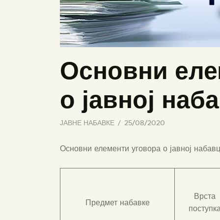
Основни еле
о јавној наб
ЈАВНЕ НАБАВКЕ
25/08/2020
Основни елементи уговора о јавној набавц
Врста
Предмет набавке
поступк