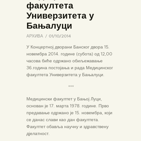
факултета
Универзитета у
Бањалуци
АРХИВА
01/10/2014
У Концертној дворани Банског двора 15.
новембра 2014. године (субота) од 12,00
часова биће одржано обиљежавање
36.година постојања и рада Медицинског
факултета Универзитета у Бањалуци.
***
Медицински факултет у Бањој Луци,
основан је 17. марта 1978. године. Прво
предавање одржано је 15. новембра, који
се данас слави као дан факултета.
Факултет обавља научну и здравствену
дјелатност.