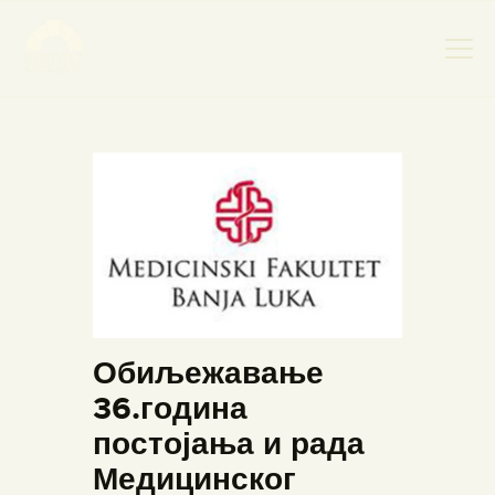
НАСЛОВНА
НОВОСТИ
НАЈАВА ДОГАЂАЈА
БАНСКИ ДВОР
ФОТОГРАФИЈЕ
ВИДЕО
Обиљежавање
КОНТАКТ
36.година
постојања и рада
Медицинског