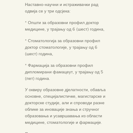
Наставно-научни и истраживачки рад
одвија се у три одсјека:
* Општи за образовни профил доктор
медицине, у трајању од 6 (шест) година,
* Стоматологија за образовни профил
доктор стоматологије, у трајању од 6
(шест) година,
* Фармација за образовни профил
дипломирани фамацеут, у трајању од 5
(пет) година.
У оквиру образовне дјелатности, обавља
основне, специјалистичке, магистарске и
докторске студије, али и спроводи разне
облике за иновације знања и стручног
образовања и усавршавања из области
медицине, стоматологије и фармације.