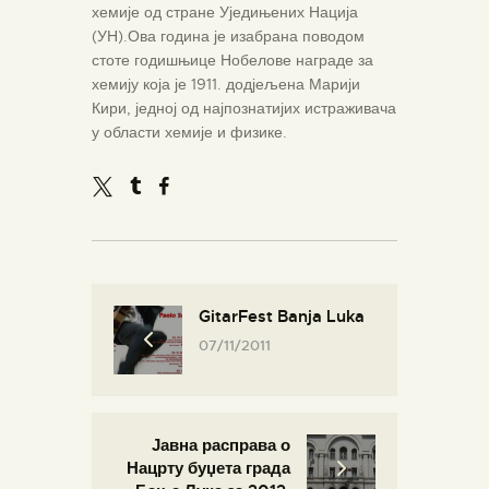
хемије од стране Уједињених Нација
(УН).Ова година је изабрана поводом
стоте годишњице Нобелове награде за
хемију која је 1911. додјељена Марији
Кири, једној од најпознатијих истраживача
у области хемије и физике.
GitarFest Banja Luka
07/11/2011
Јавна расправа о
Нацрту буџета града