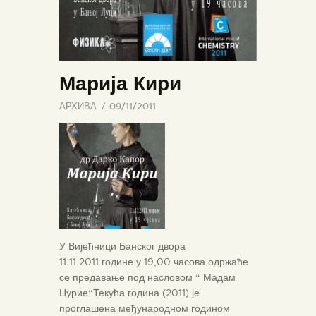
Марија Кири
АРХИВА
09/11/2011
У Вијећници Банског двора
11.11.2011.године у 19,00 часова одржаће
се предавање под насловом “ Мадам
Цурие“Текућа година (2011) је
проглашена међународном годином