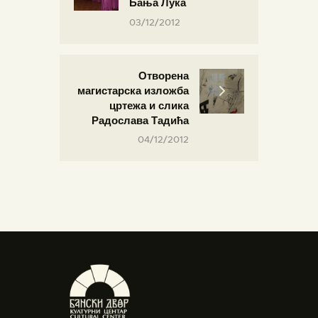
Бања Лука
03/12/2012
Отворена
магистарска изложба
цртежа и слика
Радослава Тадића
04/12/2012