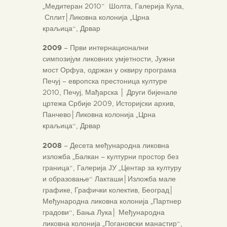
„Медитеран 2010” Шолта, Галерија Кула,
Сплит
│
Ликовна колонија „Црна
краљица“, Дрвар
2009
– Први интернационални
симпозијум ликовних умјетности, Јужни
мост Орфуа, одржан у оквиру програма
Печуј – европска престоница културе
2010, Печуј, Мађарска
│
Други бијенале
цртежа Србије 2009, Историјски архив,
Панчево
│
Ликовна колонија „Црна
краљица“, Дрвар
2008
– Десета међународна ликовна
изложба „Балкан – културни простор без
граница“, Галерија ЈУ „Центар за културу
и образовање“ Лакташи
│
Изложба мале
графике, Графички колектив, Београд
│
Међународна ликовна колонија „Партнер
градови“, Бања Лука
│
Међународна
ликовна колонија „Погановски манастир“,