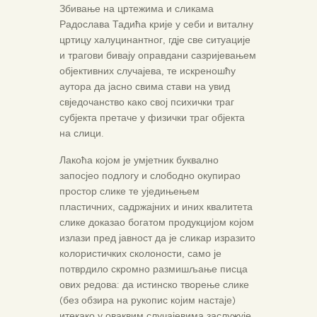
Збивање на цртежима и сликама
Радослава Тадића крије у себи и виталну
цртицу халуцинантног, гдје све ситуације
и трагови бивају оправдани сазријевањем
објективних случајева, те искреношћу
аутора да јасно свима стави на увид
свједочанство како свој психички траг
субјекта претаче у физички траг објекта
на слици.
Лакоћа којом је умјетник буквално
запосјео подлогу и слободно окупирао
простор слике те уједињењем
пластичних, садржајних и иних квалитета
слике доказао богатом продукцијом којом
излази пред јавност да је сликар изразито
колористичких сколоности, само је
потврдило скромно размишљање писца
ових редова: да истинско творење слике
(без обзира на рукопис којим настаје)
итекако у оваквим случајевима заслужује