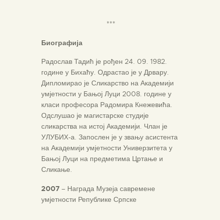
***
Биографија
Радослав Тадић је рођен 24. 09. 1982.
године у Бихаћу. Одрастао је у Дрвару.
Дипломирао је Сликарство на Академији
умјетности у Бањој Луци 2008. године у
класи професора Радомира Кнежевића.
Одслушао је магистарске студије
сликарства на истој Академији. Члан је
УЛУБИХ-а. Запослен је у звању асистента
на Академији умјетности Универзитета у
Бањој Луци на предметима Цртање и
Сликање.
2007
– Награда Музеја савремене
умјетности Републике Српске