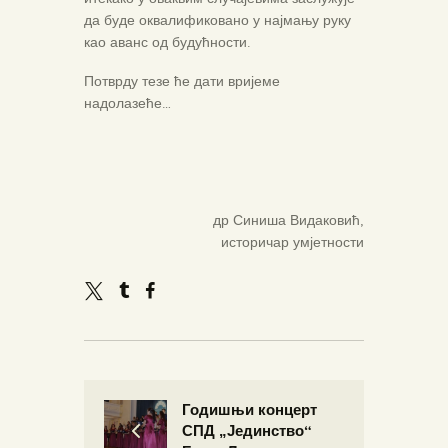
да буде оквалификовано у најмању руку
као аванс од будућности.
Потврду тезе ће дати вријеме
надолазеће…
др Синиша Видаковић,
историчар умјетности
Годишњи концерт
СПД „Јединство“