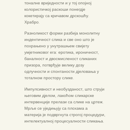
тоналне вриједности и у тој опојној
колористичкој раскоши понегдје
кокетирају са кричавом дрскошћу.
Храбро.
Разноликост форми разбија монолитну
индентичност слика и све оно што је
похрањено у унутрашњем свијету
умјетниковог ега: еротика, ироничност,
баналност и двосмисленост сликаних
призора, потврђује велику дозу
одлучности и спонтаности дјеловања у
тоталном простору слике.
Импулсивност и необузданост, што струји
његовим дјелом, лакоћом сликарске
интервенције прелази са слике на цртеж.
Мрље се уједињују са плохама а
материја је подвргнута строгој процедури,
интелектуалној процесуалности сликања.