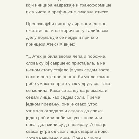
који иницира надражаје и трансформише
их у чисте и префињене ликовне отиске.
Препознајући синтезу лирског и епског,
екстатичног и езотеричног, у Тадићевом
дјелу појављује се негдје и прича о
принцези Атех (IX вијек):
“… Атех је била веома лепа и побожна,
слова су јој савршено пристајала, а на
њеном столу стајало је увек седам врста
соли и она је пре но што би узела комад
рибе умакала прсте увек у другу со. Тако
се молила. Каже се за њу да је имала и
седам лица, као седам соли. Према
једном предању, она је свако јутро
узимала огледало и седала да слика:
један роб или робиња, увек нови или
нова, долазили су да позирају. А она је
сваког јутра од свог лица стварала ново,
дотад невиђено лице. Према другим