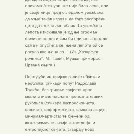
причама Атех уопште није била лепа, али
је своје лице пред огледалом увежбала
да узме такав израз и да тако распореди
црте да стекне леп облик. Та увежбана
лепота изискивала је од ње огроман
физички напор и чим би принцеза остала
сама и опустила се, њена лепота би се
расула као њена со…” (Из „Хазарског
речника”, М. Павић, Мушки примерак –
Црвена књига )
Поштујући историјске залихе облика и
необлика, сликари попут Радослава
Тадића, без грижње савјести црпе
квалитативне наслаге препознатљивих
рукописа (сликара експресиониста,
фовиста, енформелиста, сликара акције,
минимал-артиста) те бјежећи од
катаклизмичне визије катастрофе и
ентропијског свијета, стварају ново