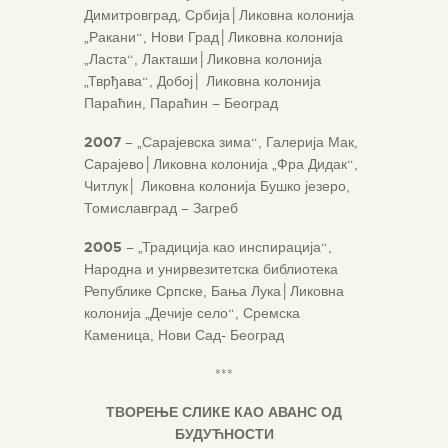
Димитровград, Србија
│
Ликовна колонија
„Ракани“, Нови Град
│
Ликовна колонија
„Ласта“, Лакташи
│
Ликовна колонија
„Тврђава“, Добој
│
Ликовна колонија
Параћин, Параћин – Београд
2007
– „Сарајевска зима“, Галерија Мак,
Сарајево
│
Ликовна колонија „Фра Дидак“,
Читлук
│
Ликовна колонија Бушко језеро,
Томиславград – Загреб
2005
– „Традиција као инспирација“,
Народна и унирвезитетска библиотека
Републике Српске, Бања Лука
│
Ликовна
колонија „Дечије село“, Сремска
Каменица, Нови Сад- Београд
***
ТВОРЕЊЕ СЛИКЕ КАО АВАНС ОД
БУДУЋНОСТИ