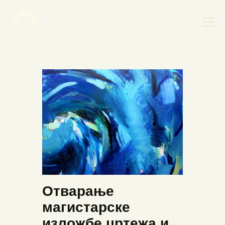
НАСЛОВНА
НОВОСТИ
НАЈАВА ДОГАЂАЈА
БАНСКИ ДВОР
ФОТОГРАФИЈЕ
ВИДЕО
КОНТАКТ
Отварање
магистарске
изложбе цртежа и