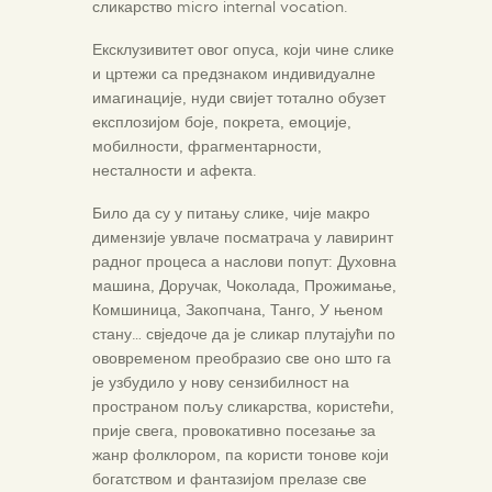
сликарство micro internal vocation.
Ексклузивитет овог опуса, који чине слике
и цртежи са предзнаком индивидуалне
имагинације, нуди свијет тотално обузет
експлозијом боје, покрета, емоције,
мобилности, фрагментарности,
несталности и афекта.
Било да су у питању слике, чије макро
димензије увлаче посматрача у лавиринт
радног процеса а наслови попут: Духовна
машина, Доручак, Чоколада, Прожимање,
Комшиница, Закопчана, Танго, У њеном
стану… свједоче да је сликар плутајући по
ововременом преобразио све оно што га
је узбудило у нову сензибилност на
пространом пољу сликарства, користећи,
прије свега, провокативно посезање за
жанр фолклором, па користи тонове који
богатством и фантазијом прелазе све