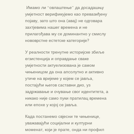
Имамо ли “овлаштење” да досадашњу
умјетност верификујемо као превазиђену
појаву, зато што она (авај) не одговара
захтјевима нашег времена и не
прилагођава му се доминантно у смислу
нововрстне естетске категорије?
У реалности тренутне историјске збиље
егзистенција и оправдање сваке
умјетности актуелизована је самом
чињеницом да она апсолутно и активно
утиче на вријеме у којем се јавља,
постајући његов саставни дио, уз
задржавање и очување свог идентитета, а
никако није само пуки пратилац времена
или епохе у којој се јавља.
Када постанемо свјесни те чињенице,
уважавајући социјални и културни
моменат, који је прате, онда ни профил