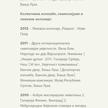
Бања Лука
Колективне
изложбе, симпозијуми и
ликовне колоније:
2012
– Ликовна колонија „Ракани“, Нови
Град
2011
– Други интернационални
симпозијум умјетности, Вила Бом,
Нојштадт ан дер Вајнштрасе, Њемачка
│
„Нишки цртеж“ 2011, Галерија Србија,
Ниш
│
М:тел „Умјетност повезивања”,
Бански двор, Бања Лука
│
Донаторска
изложба, Бански двор, Бања Лука
│
Минимум-максимум, Музеј Републике
Српске, Бања Лука
2010
– Албум мистеријских животиња 2,
Галерија Феникс, Београд
│
2.
Међународни бијенале сликара и кипара