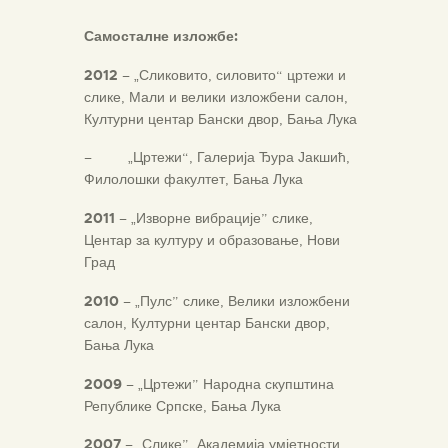
Самосталне изложбе:
2012
– „Сликовито, силовито“ цртежи и
слике, Мали и велики изложбени салон,
Културни центар Бански двор, Бања Лука
– „Цртежи“, Галерија Ђура Јакшић,
Филолошки факултет, Бања Лука
2011
– „Изворне вибрације” слике,
Центар за културу и образовање, Нови
Град
2010
– „Пулс” слике, Велики изложбени
салон, Културни центар Бански двор,
Бања Лука
2009
– „Цртежи” Народна скупштина
Републике Српске, Бања Лука
2007
– „Слике” Академија умјетности,