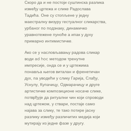
Скоро да и не постоји суштинска разлика
између цртежа и слике Радослава
Тадића. Оне су стопљене у једну
маестралну визуру гестуалног сликарства,
урбаног по подзнаку, динамичко
уравнотежене пуноће а ипак у духу
примарно интимистичке.
Ако се у насловљавању радова сликар
води ad hoc методом тренутне
импресије, онда се и у цртежима
понавља његов виталан и френетичан
дух, па уводећи у слику Гарија, Слађу,
Уснулу, Купачицу, Одмарачицу и друге
артистичке композиционе носаче слике,
потврђује да ритуални чин који спроводи
над цртежом, у ствари, постаје само
најава за слику, те тако потире јасну
разлику између различитих медија који
мутирају из једне фазе у другу.