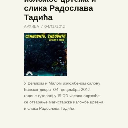
слика Радослава
Тадића
АРХИВА
04/12/2012
У Великом и Малом изложбеном салону
Банског двора 04. децембра 2012.
године (уторак) у 19,00 часова одржаће
се отварање магистарске изложбе цртежа
и слика Радослава Тадића.