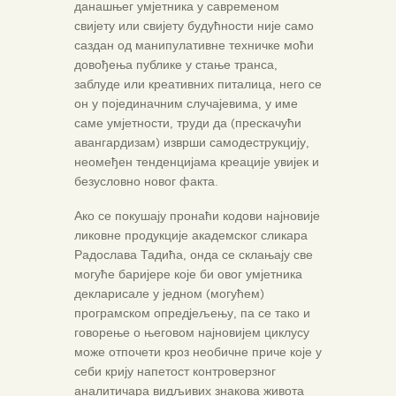
данашњег умјетника у савременом
свијету или свијету будућности није само
саздан од манипулативне техничке моћи
довођења публике у стање транса,
заблуде или креативних питалица, него се
он у појединачним случајевима, у име
саме умјетности, труди да (прескачући
авангардизам) изврши самодеструкцију,
неомеђен тенденцијама креације увијек и
безусловно новог факта.
Ако се покушају пронаћи кодови најновије
ликовне продукције академског сликара
Радослава Тадића, онда се склањају све
могуће баријере које би овог умјетника
декларисале у једном (могућем)
програмском опредјељењу, па се тако и
говорење о његовом најновијем циклусу
може отпочети кроз необичне приче које у
себи крију напетост контроверзног
аналитичара видљивих знакова живота