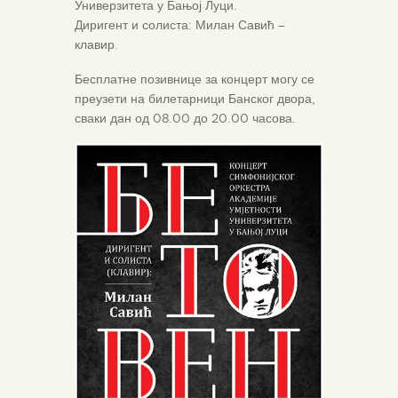
Универзитета у Бањој Луци.
Диригент и солиста: Милан Савић –
клавир.
Бесплатне позивнице за концерт могу се
преузети на билетарници Банског двора,
сваки дан од 08.00 до 20.00 часова.