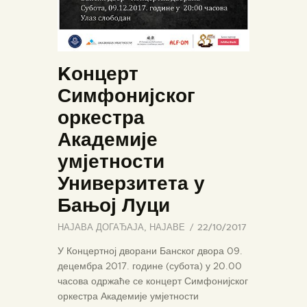
Kонцерт
Симфонијског
оркестра
Академије
умјетности
Универзитета у
Бањој Луци
НАЈАВА ДОГАЂАЈА
,
НАЈАВЕ
22/10/2017
У Концертној дворани Банског двора 09.
децембра 2017. године (субота) у 20.00
часова одржаће се концерт Симфонијског
оркестра Академије умјетности