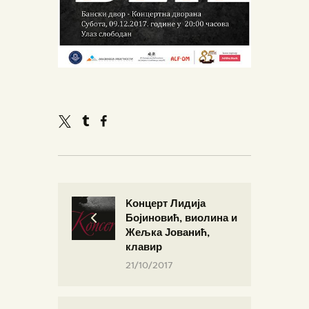
Kонцерт Лидија
Бојиновић, виолина и
Жељка Јованић,
клавир
21/10/2017