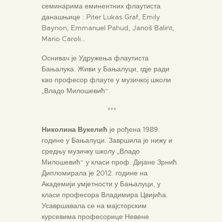
семинарима еминентних флаутиста
данашњице : Piter Lukas Graf, Emily
Baynon, Emmanuel Pahud, Janoš Balint,
Mario Caroli…
Оснивач је Удружења флаутиста
Бањалука. Живи у Бањалуци, гдје ради
као професор флауте у музичкој школи
„Владо Милошевић“.
***
Николина Вукелић
је рођена 1989.
године у Бањалуци. Завршила је нижу и
средњу музичку школу „Владо
Милошевић“ у класи проф. Дијане Зрнић.
Дипломирала је 2012. године на
Академији умјетности у Бањалуци, у
класи професора Владимира Цвијића.
Усавршавала се на мајсторским
курсевима професорице Невене