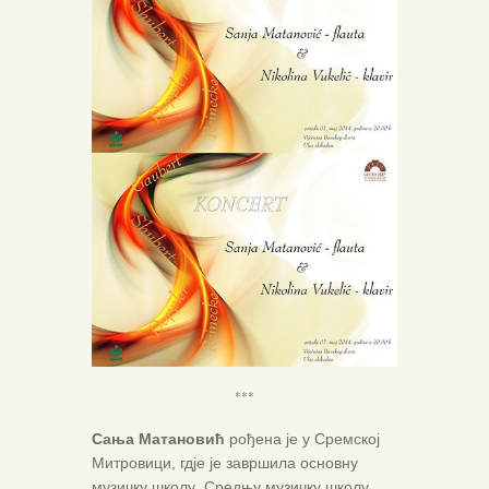
***
Сања Матановић
рођена је у Сремској
Митровици, гдје је завршила основну
музичку школу. Средњу музичку школу