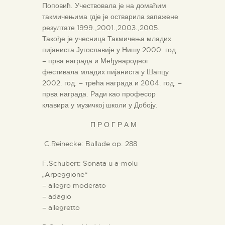
Поповић. Учествовала је на домаћим
такмичењима гдје је остварила запажене
резултате 1999.,2001.,2003.,2005.
Такође је учесница Такмичења младих
пијаниста Југославије у Нишу 2000. год.
– прва награда и Међународног
фестивала младих пијаниста у Шапцу
2002. год. – трећа награда и 2004. год. –
прва награда. Ради као професор
клавира у музичкој школи у Добоју.
П Р О Г Р А М
C.Reinecke: Ballade op. 288
F.Schubert: Sonata u a-molu
„Arpeggione“
– allegro moderato
– adagio
– allegretto