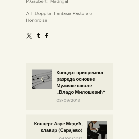
P.Gaubert: Madrigal
A.F.Doppler: Fantasia Pastorale
Hongroise
Концерт припремног
разреда основне
Музичке школе
„Владо Милошевић“
03/09/2013
Концерт Азре Медић,
клавир (Сарајево)
04/09/2013