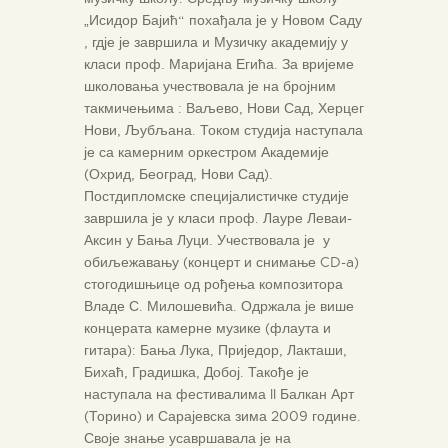
„Исидор Бајић“ похађала је у Новом Саду
, гдје је завршила и Музичку академију у
класи проф. Маријана Егића. За вријеме
школовања учествовала је на бројним
такмичењима : Ваљево, Нови Сад, Херцег
Нови, Љубљана. Током студија наступала
је са камерним оркестром Академије
(Охрид, Београд, Нови Сад).
Постдипломске специјалистичке студије
завршила је у класи проф. Лауре Леваи-
Аксин у Бања Луци. Учествовала је у
обиљежавању (концерт и снимање CD-a)
стогодишњице од рођења композитора
Владе С. Милошевића. Одржала је више
концерата камерне музике (флаута и
гитара): Бања Лука, Приједор, Лакташи,
Бихаћ, Градишка, Добој. Такође је
наступала на фестивалима II Балкан Арт
(Торино) и Сарајевска зима 2009 године.
Своје знање усавршавала је на