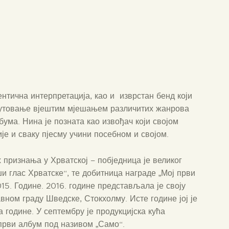
нтична интерпретација, као и изврстан бенд који
 путовање вјештим мјешањем различитих жанрова
ма. Нина је позната као извођач који својом
је и сваку пјесму учини посебном и својом.
признања у Хрватској – побједница је великог
 глас Хрватске“, те добитница награде „Мој први
15. Године. 2016. године представљала је своју
вном граду Шведске, Стокхолму. Исте године јој је
 године. У септембру је продукцијска кућа
 први албум под називом „Само“.