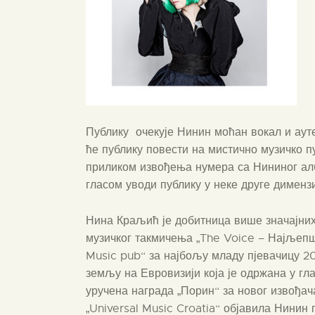
Публику очекује Нинин моћан вокал и ауте
ће публику повести на мистично музичко
приликом извођења нумера са Нининог албу
гласом уводи публику у неке друге димензи
Нина Краљић је добитница више значајних 
музичког такмичења „The Voice – Најљепши
Music pub“ за најбољу младу пјевачицу 20
земљу на Евровизији која је одржана у гла
уручена награда „Порин“ за новог извођача
„Universal Music Croatia“ објавила Нинин