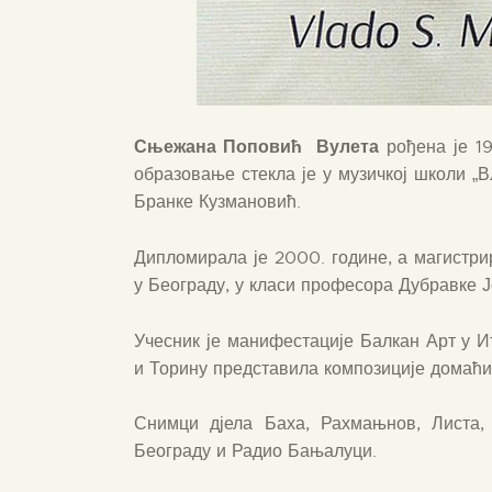
Сњежана Поповић Вулета
рођена је 19
образовање стекла је у музичкој школи 
Бранке Кузмановић.
Дипломирала је 2000. године, а магистри
у Београду, у класи професора Дубравке Ј
Учесник је манифестације Балкан Арт у Ит
и Торину представила композиције домаћи
Снимци дјела Баха, Рахмањнов, Листа,
Београду и Радио Бањалуци.