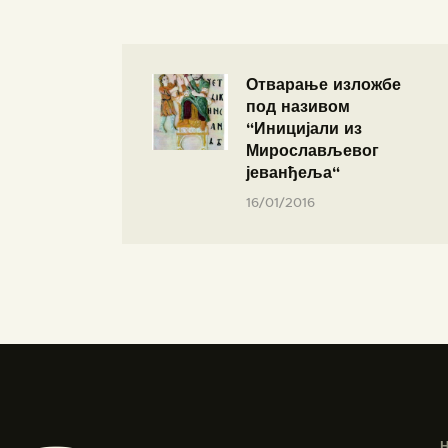
Отварање изложбе
под називом
“Иницијали из
Мирослављевог
јеванђеља“
16/01/2016