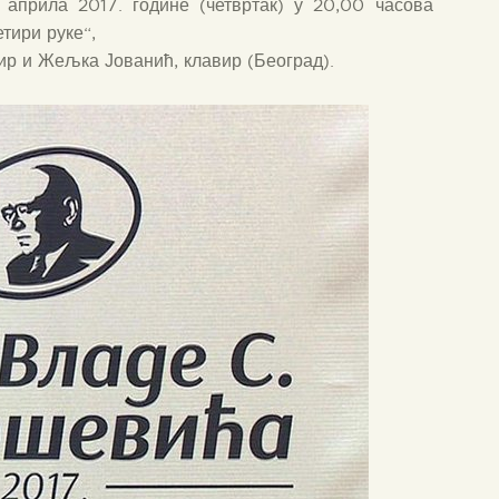
 априла 2017. године (четвртак) у 20,00 часова
тири руке“,
ир и Жељка Јованић, клавир (Београд).