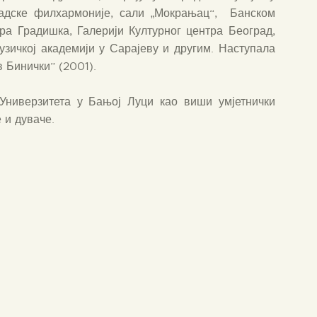
радске филхармоније, сали „Мокрањац“, Банском
ра Градишка, Галерији Културног центра Београд,
узичкој академији у Сарајеву и другим. Наступала
в Бинички” (2001).
 Универзитета у Бањој Луци као виши умјетнички
 и дуваче.