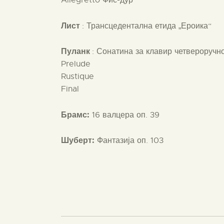
Лист
: Трансцедентална етида „Ероика“
Пуланк
: Сонатина за клавир четвероручн
Prelude
Rustique
Final
Брамс:
16 валцера оп. 39
Шуберт:
Фантазија оп. 103