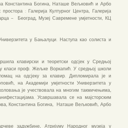
ма Константина Богина, Наташе Вељковић и Арбо
 простора : Галерија Културног Центра, Галерија
арца – Београд, Музеј Савремене умјетности, КЦ
Универзитета у Бањалуци. Наступа као солиста и
вршила клавирски и теоретски одсјек у Средњој
 у класи проф. Жељке Воркапић. У средњој школи
ломац на одсјеку за клавир. Дипломирала је и
повић, на Академији умјетности Универзитета у
коловања је учествовала на многим такмичењима,
анифестацијама. Усавршавала се на мајсторским
ова, Константина Богина, Наташе Вељковић, Арбо
арчеве задужбине, Атријуму Народног музеја у