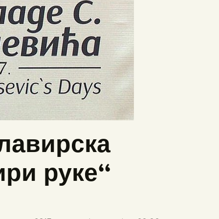
Клавирска
ири руке“