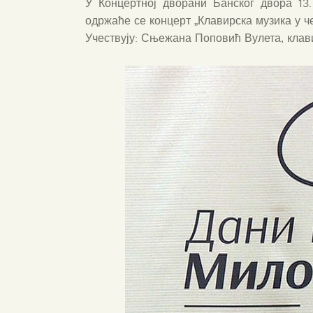
У Концертној дворани Банског двора 13.
одржаће се концерт „Клавирска музика у че
Учествују: Сњежана Поповић Вулета, клав