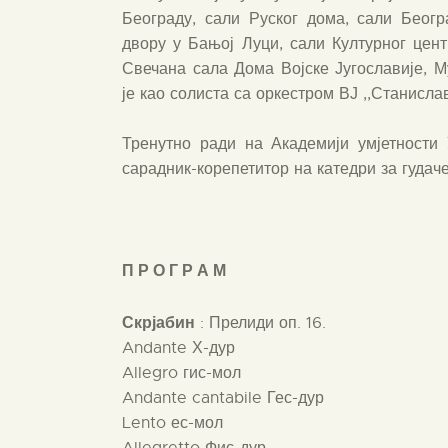
Београду, сали Руског дома, сали Беог
двору у Бањој Луци, сали Културног цент
Свечана сала Дома Војске Југославије, М
је као солиста са оркестром ВЈ ,,Станисла
Тренутно ради на Академији умјетности
сарадник-корепетитор на катедри за гудаче
П Р О Г Р А М
Скрјабин
: Прелиди оп. 16.
Andante Х-дур
Allegro гис-мол
Andante cantabile Гес-дур
Lento ес-мол
Allegretto Фис-дур