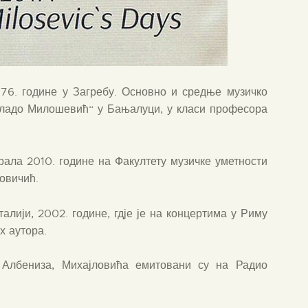
76. године у Загребу. Основно и средње музичко
„Владо Милошевић“ у Бањалуци, у класи професора
рала 2010. године на Факултету музичке уметности
овичић.
алији, 2002. године, гдје је на концертима у Риму
х аутора.
 Албениза, Михајловића емитовани су на Радио