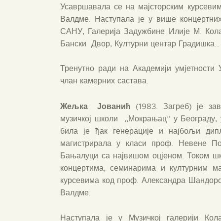
Усавршавала се на мајсторским курсеви
Валдме. Наступала је у више концертних
САНУ, Галерија Задужбине Илије М. Кол
Бански Двор, Културни центар Градишка…
Тренутно ради на Академији умјетности 
члан камерних састава.
Жељка
Јованић
(1983. Загреб) је за
музичкој школи ,,Мокрањац” у Београду,
била је ђак генерације и најбољи дип
магистрирала у класи проф. Невене По
Бањалуци са највишом оцјеном. Током ш
концертима, семинарима и културним м
курсевима код проф. Александра Шандор
Валдме.
Наступала је у Музичкој галерији Кол