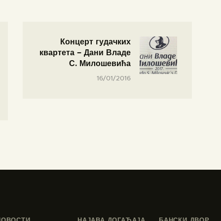
Концерт гудачких
квартета – Дани Владе
С. Милошевића
16/01/2016
НОВОСТИ
НАЈАВА ДОГАЂАЈА
БАНСКИ ДВОР