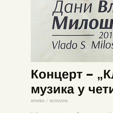
Концерт – „
музика у чет
АРХИВА
16/01/2016