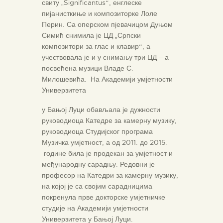
свиту „Significantus“, енглеске
пијанисткиње и композиторке Лоле
Перин. Са оперском пјевачицом Дуњом
Симић снимила је ЦД „Српски
композитори за глас и клавир“, а
учествовала је и у снимању три ЦД – а
посвећена музици Владе С.
Милошевића. На Академији умјетности
Универзитета
у Бањој Луци обављала је дужности
руководиоца Катедре за камерну музику,
руководиоца Студијског програма
Музичка умјетност, а од 2011. до 2015.
године била је продекан за умјетност и
међународну сарадњу. Редовни је
професор на Катедри за камерну музику,
на којој је са својим сарадницима
покренула прве докторске умјетничке
студије на Академији умјетности
Универзитета у Бањој Луци.