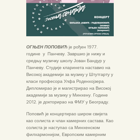
ОГЊЕН ПОПОВИЋ
је рођен 1977.
године у Панчеву. Завршио је нижу и
средњу музичку школу Јован Бандур у
Панчеву. Студије кларинета наставио на
Високој академији за музику у Штутгарту у
класи професора Улфа Роденхојзера.
Дипломирао је и магистрирао на Високој
академији за музику у Минхену. Године
2012. је докторирао на ФМУ у Београду.
Поповић је концертирао широм свијета
као солиста и члан камерних састава. Као
солиста је наступао са Минхенском
филхармонијом, Европским камерним