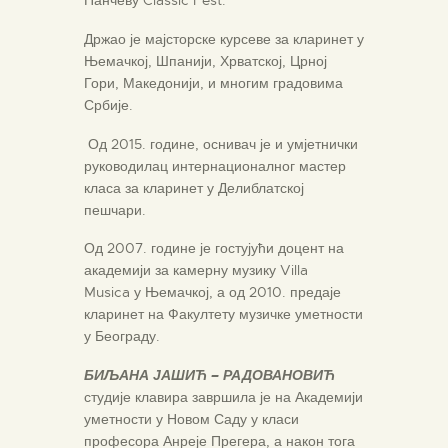
Панчеву Classic Fest.
Држао је мајсторске курсеве за кларинет у
Њемачкој, Шпанији, Хрватској, Црној
Гори, Македонији, и многим градовима
Србије.
Од 2015. године, оснивач је и умјетнички
руководилац интернационалног мастер
класа за кларинет у Делиблатској
пешчари.
Од 2007. године је гостујући доцент на
академији за камерну музику Villa
Musica у Њемачкој, а од 2010. предаје
кларинет на Факултету музичке уметности
у Београду.
Б
ИЉАНА ЈАШИЋ – РАДОВАНОВИЋ
студије клавира завршила је на Академији
уметности у Новом Саду у класи
професора Анреје Прегера, а након тога