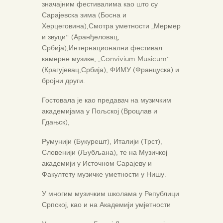
значајним фестивалима као што су
Сарајевска зима (Босна и
Херцеговина),Смотра уметности „Мермер
и звуци“ (Аранђеловац,
Србија),Интернационални фестивал
камерне музике, „Convivium Musicum“
(Крагујевац,Србија), ФИМУ (Француска) и
бројни други.
Гостовала је као предавач на музичким
академијама у Пољској (Вроцлав и
Гдањск),
Румунији (Букурешт), Италији (Трст),
Словенији (Љубљана), те на Музичкој
академији у Источном Сарајеву и
Факултету музичке уметности у Нишу.
У многим музичким школама у Републици
Српској, као и на Академији умјетности