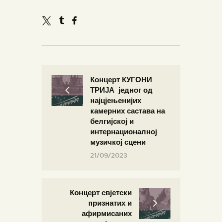
Концерт КУГОНИ
ТРИЈА једног од
најцјењенијих
камерних састава на
белгијској и
интернационалној
музичкој сцени
21/09/2023
Концерт свјетски
признатих и
афирмисаних