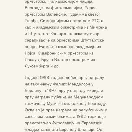
оркестром, Филхармонијом нација,
Београдском филхармонијом, Радио
оркестром Валенсије, Гудачима светог
Ђорђа, Симфонијским оркестром РТС-а,
као и академским оркестрима из Минхена
и Штутгарта. Као оркестарски музичар
сарађивао је са оркестрима Штутгартске
опере, Њемачке камерне академије из
Нојса, Симфонијским оркестром из
Пасауа, Бруно Валтер оркестром из
Луксембурга и др.
Године 1998. године добио прву награду
на такмичењу Феликс Менделсон у
Берлину, а 1997. другу награду жирија и
прву награду публике на Међународном
такмичењу Музичке омладине у Београду.
Освајао је прве награде на републичким и
савезним такмичењима, а 1992. године је
представљао Југославију на Евровизији
младих талената Европе у Шпанији. Од