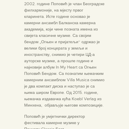
2002. године Поповић је члан Београдске
филхармоније, на мјесту првог
кларинета. Исте године основао је
камерни ансамбл Балканска камерна
академија, који чине позната имена из
свијета класичне музике. Са својим
бендом „Огњен и пријатељи“ одржао је
велики број концерата у земљи и
иностранству, снимио је четири ЦД-а
ауторске музике, а прошле године и
најновији албум In My Heart са Огњен
Поповић Бендом. Са познатим њемачким
камерним ансамблом Villa Musica снимио
је два компакт диска и наступао је са
њима широм Европе. Од 2015. године,
њемачка издавачка кућа Koebl Verlag из
Минхена, објављује његове композиције.
Поповић је умјетнички директор
фестивала камерне музике у