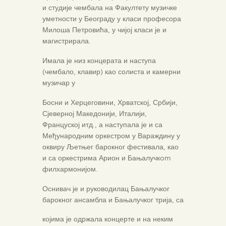
и студије чембала на Факултету музичке
уметности у Београду у класи професора
Милоша Петровића, у чијој класи је и
магистрирала.
Имала је низ концерата и наступа
(чембало, клавир) као солиста и камерни
музичар у
Босни и Херцеговини, Хрватској, Србији,
Сјеверној Македонији, Италији,
Француској итд., а наступала је и са
Међународним оркестром у Вараждину у
оквиру Љетњег барокног фестивала, као
и са оркестрима Арион и Бањалучкom
филхармонијом.
Оснивач је и руководилац Бањалучког
барокног ансамбла и Бањалучког трија, са
којима је одржала концерте и на неким