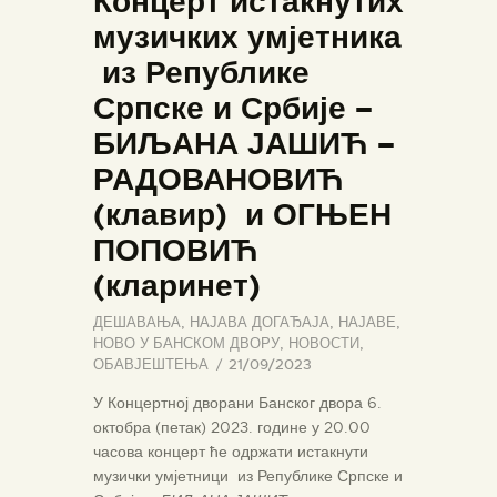
Концерт истакнутих
музичких умјетника
из Републике
Српске и Србије –
БИЉАНА ЈАШИЋ –
РАДОВАНОВИЋ
(клавир) и ОГЊЕН
ПОПОВИЋ
(кларинет)
ДЕШАВАЊА
,
НАЈАВА ДОГАЂАЈА
,
НАЈАВЕ
,
НОВО У БАНСКОМ ДВОРУ
,
НОВОСТИ
,
ОБАВЈЕШТЕЊА
21/09/2023
У Концертној дворани Банског двора 6.
октобра (петак) 2023. године у 20.00
часова концерт ће одржати истакнути
музички умјетници из Републике Српске и