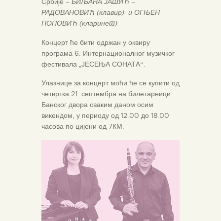
Србије –
БИЉАНА ЈАШИЋ –
РАДОВАНОВИЋ
(клавир) и ОГЊЕН
ПОПОВИЋ (кларинет)
Концерт ће бити одржан у оквиру
програма 6. Интернационалног музичког
фестивала „ЈЕСЕЊА СОНАТА“.
Улазнице за концерт моћи ће се купити од
четвртка 21. септембра на билетарници
Банског двора сваким даном осим
викендом, у периоду од 12.00 до 18.00
часова по цијени од 7КМ.