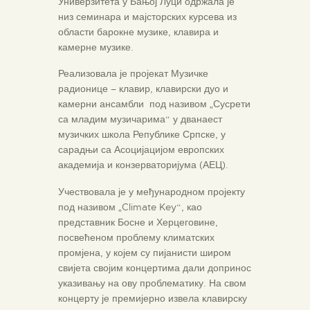
Универзитета у Бањој Луци одржала је
низ семинара и мајсторских курсева из
области барокне музике, клавира и
камерне музике.
Реализовала је пројекат Музичке
радионице – клавир, клавирски дуо и
камерни ансамбли под називом „Сусрети
са младим музичарима“ у дванаест
музичких школа Републике Српске, у
сарадњи са Асоцијацијом европских
академија и конзерваторијума (АЕЦ).
Учествовала је у међународном пројекту
под називом „Climate Key“, као
представник Босне и Херцеговине,
посвећеном проблему климатских
промјена, у којем су пијанисти широм
свијета својим концертима дали допринос
указивању на ову проблематику. На свом
концерту је премијерно извела клавирску