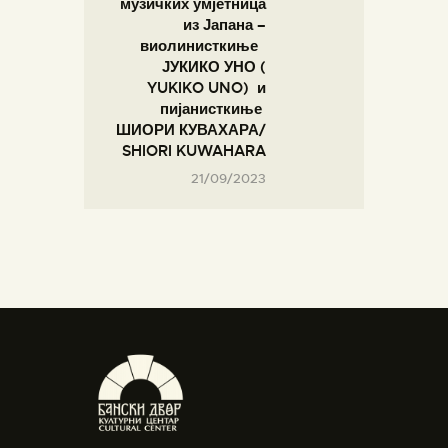
музичких умјетница
из Јапана –
виолинисткиње
ЈУКИКО УНО (
YUKIKO UNO) и
пијанисткиње
ШИОРИ КУВАХАРА/
SHIORI KUWAHARA
21/09/2023