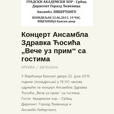
Концерт Ансамбла
Здравка Ћосића
„Вече уз прим“ са
гостима
АРХИВА
29/10/2014
У Вијећници Банског двора 22. јуна 2015.
године (понедјељак) у 19,00 часова
одржаће се концерт Ансамбла Здравка
Ћосића „Вече уз прим“ са гостима.
Гости: Академски хор – Србац
Диригент: Горазд Ђевеница и
Ансамбл Либертанго