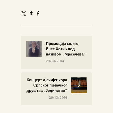
Промоција књиге
Енее Хотић под
називом „Мјесечева“
29/10/2014
Концерт дјечијег хора
Српског пјевачког
друштва „Јединство“
29/10/2014