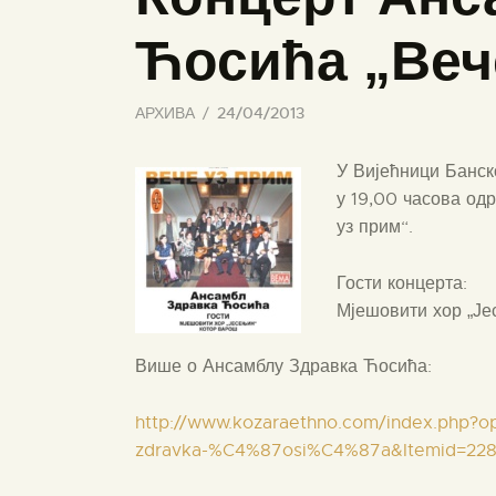
Ћосића „Веч
АРХИВА
24/04/2013
У Вијећници Банск
у 19,00 часова од
уз прим“.
Гости концерта:
Мјешовити хор „Је
Више о Ансамблу Здравка Ћосића:
http://www.kozaraethno.com/index.php?
zdravka-%C4%87osi%C4%87a&Itemid=228