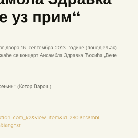
е уз прим“
ог двора 16. септембра 2013. године (понедјељак)
ржаће се концерт Ансамбла Здравка Ћосића „Вече
сењин“ (Котор Варош)
option=com_k2&view=item&id=230:ansambl-
&lang=sr