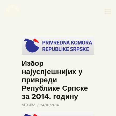
НАСЛОВНА
НОВОСТИ
НАЈАВА ДОГАЂАЈА
Избор
БАНСКИ ДВОР
најуспјешнијих у
ФОТОГРАФИЈЕ
привреди
ВИДЕО
Републике Српске
КОНТАКТ
за 2014. годину
АРХИВА
24/10/2014