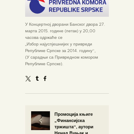
У Концертној дворани Банског двора 27.
марта 2015. године (петак) у 20,00
часова одржаће се
„Избор најуспјешнијих у привреди
Републике Српске за 2014. годину“,
(У сарадњи са Привредном комором
Републике Српске).
Промоција књиге
„Финансијска
тржишта“, аутори
Ненад Вуњак и