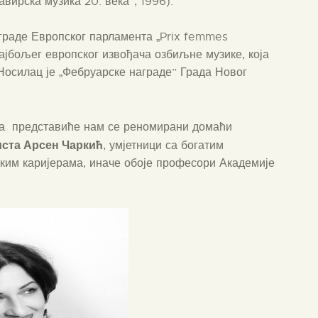
авирска музика 20. века”, 1996).
граде Европског парламента „Prix femmes
најбољег европског извођача озбиљне музике, која
. Носилац је „Фебруарске награде” Града Новог
бра представиће нам се реномирани домаћи
иста Арсен Чаркић
, умјетници са богатим
ким каријерама, иначе обоје професори Академије