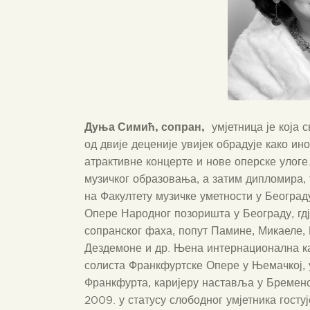
Дуња Симић
, сопран,
умјетница је која 
од двије деценије увијек обрадује како ино
атрактивне концерте и нове оперске улоге.
музичког образовања, а затим дипломира,
на Факултету музичке уметности у Београду
Опере Народног позоришта у Београду, гдје
сопранског фаха, попут Памине, Микаеле,
Дездемоне и др. Њена интернационална ка
солиста Франкфуртске Опере у Њемачкој, у 
Франкфурта, каријеру наставља у Бременск
2009. у статусу слободног умјетника гост