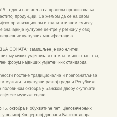
2018. години наставља са праксом организовања
аститој продукцији. Са жељом да се на овом
ијско-организационом и квалитативном смислу,
е значајније културне центре у региону у овој
ишедневних културних манифестација.
ЕЊА СОНАТА“ замишљен је као елитни,
ских музичких умјетника из земље и иностранства,
лни форум највиших умјетничких стандарда.
ућности постане традиционална и препознатљива
ти музички и културни развој града и Републике
не половином октобра у Банском двору окупљати
свјетске музичке сцене.
до 15. октобра и обухватиће пет цјеловечерњих
 у великој Концертној дворани Банског двора.