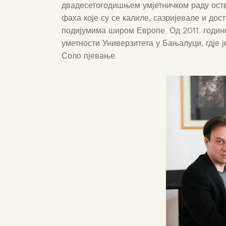
двадесетогодишњем умјетничком раду оств
фаха које су се калиле, сазријевале и до
подијумима широм Европе. Од 2011. годин
уметности Универзитета у Бањалуци, гдје 
Соло пјевање.