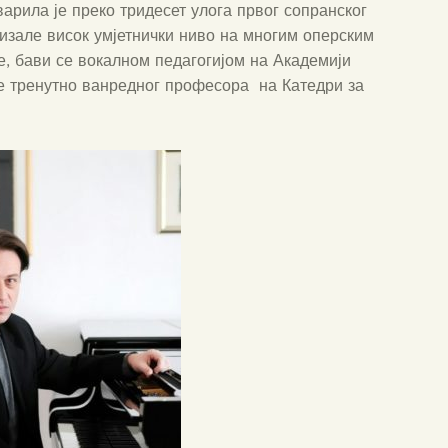
арила је преко тридесет улога првог сопранског
стизале висок умјетнички ниво на многим оперским
е, бави се вокалном педагогијом на Академији
је тренутно ванредног професора на Катедри за