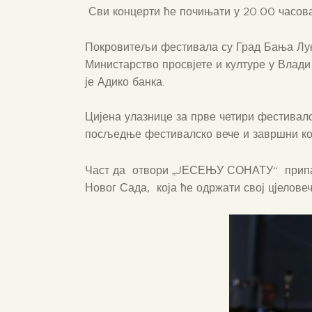
Сви концерти ће почињати у 20.00 часова
Покровитељи фестивала су Град Бања Лук
Министарство просвјете и културе у Влади
је Адико банка.
Цијена улазнице за прве четири фестивалс
посљедње фестивалско вече и завршни ко
Част да отвори „JЕСЕЊУ СОНАТУ“ припа
Новог Сада, која ће одржати свој цјеловеч