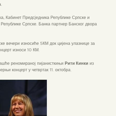
.
а, Кабинет Предсједника Републике Српске и
 Републике Српске. Банка партнер Банског двора
ке вечери износиће 5КМ док цијена улазнице за
нцерт износи 10 КМ.
Рити Кинки
шће реномираноj пијанисткињи
из
ерњи концерт у четвртак 11. октобра.