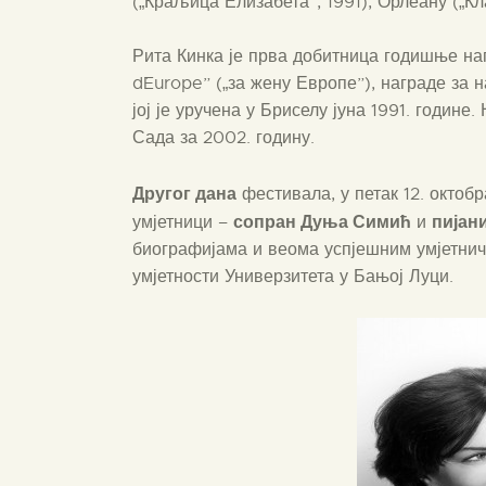
(„Краљица Елизабета”, 1991), Орлеану („Кл
Рита Кинка је прва добитница годишње на
d`Europe” („за жену Европе”), награде за 
јој је уручена у Бриселу јуна 1991. године
Сада за 2002. годину.
Другог дана
фестивала, у петак 12. окто
сопран Дуња Симић
пијан
умјетници –
и
биографијама и веома успјешним умјетнич
умјетности Универзитета у Бањој Луци.