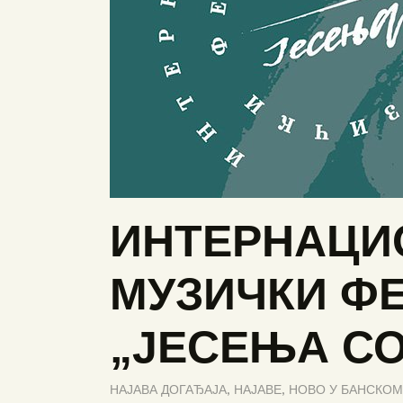
ИНТЕРНАЦИ
МУЗИЧКИ Ф
„ЈЕСЕЊА С
НАЈАВА ДОГАЂАЈА
,
НАЈАВЕ
,
НОВО У БАНСКОМ