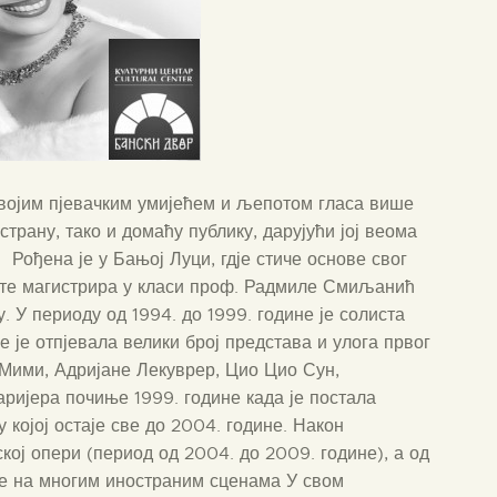
својим пјевачким умијећем и љепотом гласа више
страну, тако и домаћу публику, дарујући јој веома
 Рођена је у Бањој Луци, гдје стиче основе свог
 те магистрира у класи проф. Радмиле Смиљанић
. У периоду од 1994. до 1999. године је солиста
 је отпјевала велики број представа и улога првог
 Мими, Адријане Лекуврер, Цио Цио Сун,
ријера почиње 1999. године када је постала
којој остаје све до 2004. године. Након
ој опери (период од 2004. до 2009. године), а од
ује на многим иностраним сценама У свом