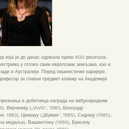
да која је до данас одржала преко 800 реситала,
ркестрима у готово свим европским земљама, као и
анади и Аустралији. Поред пијанистичке каријере,
професор за главни предмет клавир на Академији
и признања и добитница награда на међународним
, Верчелију („Viotti”, 1981), Београду
 1983), Цвикауу („Шуман”, 1985), Сиднеју (1985),
тна медаља), Вашингтону (1990), Бриселу