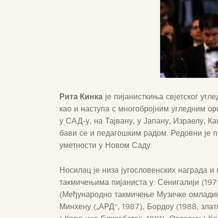
Рита Кин
ка
је пијанисткиња свјетског угле
као и наступа с многобројним угледним о
у САД-у, на Тајвану, у Јапану, Израелу, К
бави се и педагошким радом. Редовни је 
уметности у Новом Саду.
Носилац је низа југословенских награда 
такмичењима пијаниста у: Сенигалији (1979)
(Међународно такмичење Музичке омладине,
Минхену („АРД”, 1987), Бордоу (1988, зла