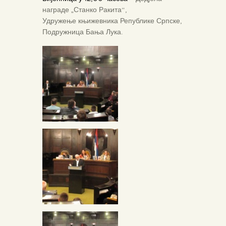
награде „Станко Ракита“,
Удружење књижевника Републике Српске,
Подружница Бања Лука.