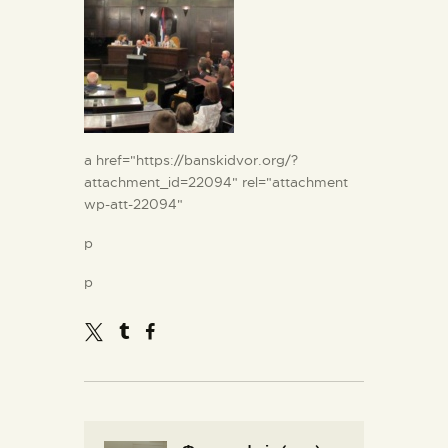
a href="https://banskidvor.org/?
attachment_id=22094" rel="attachment
wp-att-22094"
p
p