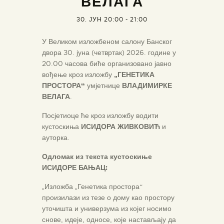
ВЕЛАГА
30. ЈУН 20:00
-
21:00
У Великом изложбеном салону Банског
двора 30. јуна (четвртак) 2026. године у
20.00 часова биће организовано јавно
вођење кроз изложбу
„ГЕНЕТИКА
ПРОСТОРА“
умјетнице
ВЛАДИМИРКЕ
ВЕЛАГА
.
Посјетиоце ће кроз изложбу водити
кустоскиња
ИСИДОРА ЖИВКОВИЋ
и
ауторка.
Одломак из текста кустоскиње
ИСИДОРЕ БАЊАЦ:
„Изложба „Генетика простора“
произилази из тезе о дому као простору
уточишта и универзума из којег носимо
снове, идеје, односе, које настављају да