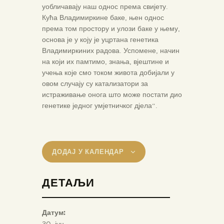
уобличавају наш однос према свијету.
Кућа Владимиркине баке, њен однос
према том простору и улози баке у њему,
основа је у коју је уцртана генетика
Владимиркиних радова. Успомене, начин
на који их памтимо, знања, вјештине и
учења које смо током живота добијали у
овом случају су катализатори за
истраживање онога што може постати дио
генетике једног умјетничког дјела“.
ДОДАЈ У КАЛЕНДАР
ДЕТАЉИ
Датум:
30. јун