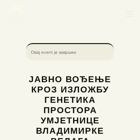
НАСЛОВНА
Овај event је завршен
НОВОСТИ
НАЈАВА ДОГАЂАЈА
ЈАВНО ВОЂЕЊЕ
БАНСКИ ДВОР
КРОЗ ИЗЛОЖБУ
ФОТОГРАФИЈЕ
ГЕНЕТИКА
ВИДЕО
ПРОСТОРА
КОНТАКТ
УМЈЕТНИЦЕ
ВЛАДИМИРКЕ