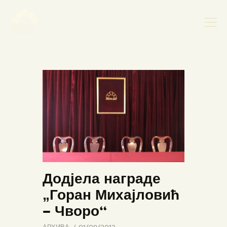
НАСЛОВНА
НОВОСТИ
НАЈАВА ДОГАЂАЈА
БАНСКИ ДВОР
ФОТОГРАФИЈЕ
ВИДЕО
КОНТАКТ
Додјела награде
„Горан Михајловић
– Чворо“