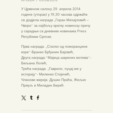
АРХИВА
01/09/2013
У Црвеном салону 29. априла 2014
године (уторак) у 19,30 часова одржаће
се додјела награде „Горан Михајловић –
Чворо“ за најбољу кратку новинску причу
у сарадњи са дневним новинама Press
Републике Српске.
Прва награда: „Слатко од поморанџине
коре“-Бранко Брђанин Бајовић,
Друга награда:“Мајица шарених мотива“-
Биљана Лолић,
Трећа награда: „Гаврило, пуцај ме у
историју“- Миленко Стојичић,
Чланови жирија: Душан Праћа, Жељко
Пржуљ и Миладин Берић.