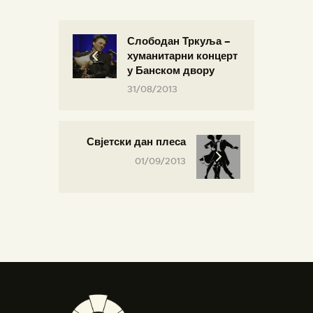
Слободан Тркуља –
хуманитарни концерт
у Банском двору
31/08/2013
Свјетски дан плеса
01/09/2013