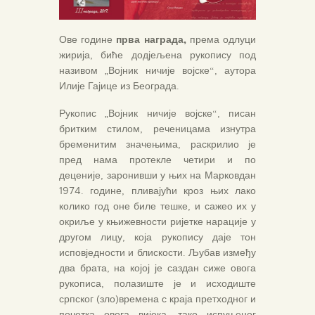
Ове године
прва награда,
према одлуци
жирија, биће додјељена рукопису под
називом „Војник ничије војске“, аутора
Илије Гајице из Београда.
Рукопис „Војник ничије војске“, писан
бритким стилом, реченицама изнутра
бременитим значењима, раскрилио је
пред нама протекле четири и по
деценије, заронивши у њих на Марковдан
1974. године, пливајући кроз њих лако
колико год оне биле тешке, и сажео их у
окриље у књижевности ријетке нарације у
другом лицу, која рукопису даје тон
исповједности и блискости. Љубав између
два брата, на којој је саздан сиже овога
рукописа, полазиште је и исходиште
српског (зло)времена с краја претходног и
почетка овога вијека, тако испуњеног