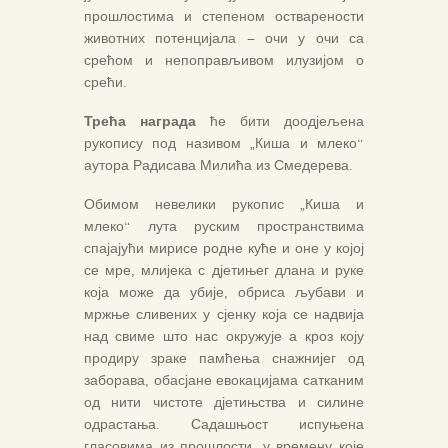
прошлостима и степеном остварености
животних потенцијала – очи у очи са
срећом и непоправљивом илузијом о
срећи.
Трећа награда
ће бити доодјељена
рукопису под називом „Киша и млеко“
аутора Радисава Милића из Смедерева.
Обимом невелики рукопис „Киша и
млеко“ лута руским пространствима
спајајући мирисе родне куће и оне у којој
се мре, млијека с дјетињег длана и руке
која може да убије, обриса љубави и
мржње сливених у сјенку која се надвија
над свиме што нас окружује а кроз коју
продиру зраке памћења снажнијег од
заборава, обасјане евокацијама сатканим
од нити чистоте дјетињства и силине
одрастања. Садашњост испуњена
гласовима из прошлости, у времену које