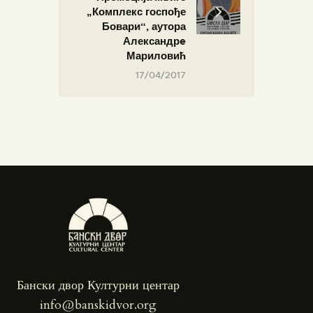
„Комплекс госпође
Бовари“, аутора
Александрe
Мариловић
17/04/2017
Бански двор Културни центар
info@banskidvor.org