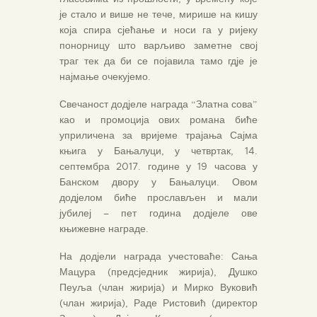
је стало и више не тече, мирише на кишу
која спира сјећање и носи га у ријеку
понорницу што варљиво заметне свој
траг тек да би се појавила тамо гдје је
најмање очекујемо.
Свечаност додјеле награда “Златна сова”
као и промоција ових романа биће
уприличена за вријеме трајања Сајма
књига у Бањалуци, у четвртак, 14.
септембра 2017. године у 19 часова у
Банском двору у Бањалуци. Овом
додјелом биће прослављен и мали
јубилеј – пет година додјеле ове
књижевне награде.
На додјели награда учестоваће: Сања
Мацура (предсједник жирија), Душко
Пеуља (члан жирија) и Мирко Вуковић
(члан жирија), Раде Ристовић (директор