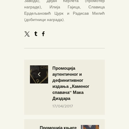
Завода), Дејан Керлета (промотер
награде), Илија Гајица, Славица
Ердељановић Цурк и Радисав Милић
(добитници награда).
Промоција
аутентичног и
дефинитивног
издања „Каменог
спавача“ Мака
Диздара
17/04/2017
Промоција књиге