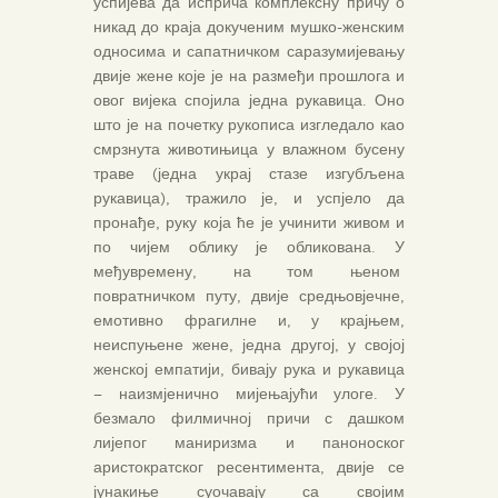
успијева да исприча комплексну причу о
никад до краја докученим мушко-женским
односима и сапатничком саразумијевању
двије жене које је на размеђи прошлога и
овог вијека спојила једна рукавица. Оно
што је на почетку рукописа изгледало као
смрзнута животињица у влажном бусену
траве (једна украј стазе изгубљена
рукавица), тражило је, и успјело да
пронађе, руку која ће је учинити живом и
по чијем облику је обликована. У
међувремену, на том њеном
повратничком путу, двије средњовјечне,
емотивно фрагилне и, у крајњем,
неиспуњене жене, једна другој, у својој
женској емпатији, бивају рука и рукавица
– наизмјенично мијењајући улоге. У
безмало филмичној причи с дашком
лијепог маниризма и паноноског
аристократског ресентимента, двије се
јунакиње суочавају са својим