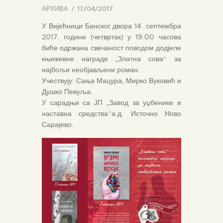
АРХИВА
17/04/2017
У Вијећници Банског двора 14. септембра
2017. године (четвртак) у 19.00 часова
биће одржана свечаност поводом додјеле
књижевне награде „Златна сова“ за
најбољи необјављени роман.
Учествују: Сања Мацура, Мирко Вуковић и
Душко Певуља.
У сарадњи са ЈП „Завод за уџбенике и
наставна средства”а.д. Источно Ново
Сарајево.