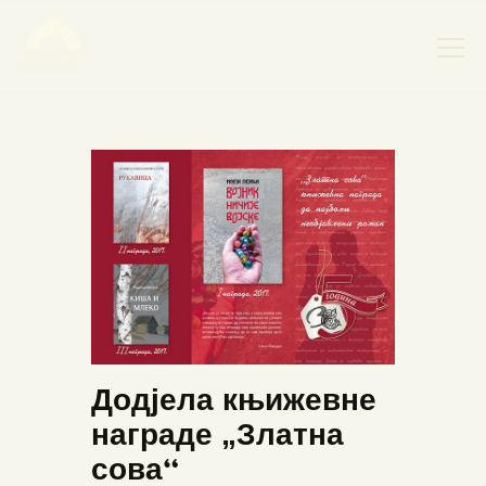
НАСЛОВНА
НОВОСТИ
НАЈАВА ДОГАЂАЈА
БАНСКИ ДВОР
ФОТОГРАФИЈЕ
ВИДЕО
КОНТАКТ
Додјела књижевне
награде „Златна
сова“