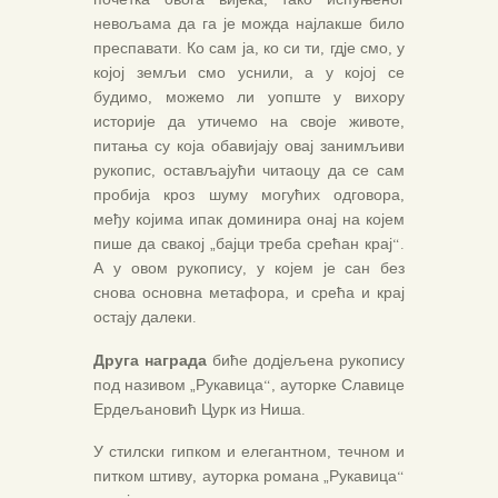
невољама да га је можда најлакше било
преспавати. Ко сам ја, ко си ти, гдје смо, у
којој земљи смо уснили, а у којој се
будимо, можемо ли уопште у вихору
историје да утичемо на своје животе,
питања су која обавијају овај занимљиви
рукопис, остављајући читаоцу да се сам
пробија кроз шуму могућих одговора,
међу којима ипак доминира онај на којем
пише да свакој „бајци треба срећан крај“.
А у овом рукопису, у којем је сан без
снова основна метафора, и срећа и крај
остају далеки.
Друга награда
биће додјељена рукопису
под називом „Рукавица“, ауторке Славице
Ердељановић Цурк из Ниша.
У стилски гипком и елегантном, течном и
питком штиву, ауторка романа „Рукавица“