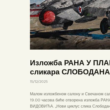
Изложба РАНА У ПЛА
сликара СЛОБОДАН
15/12/2025
Малом изложбеном салону и Свечаном сал
19.00 часова биће отворена изложба Р
ВИДОВИЋА. „Нови циклус слика Слободана