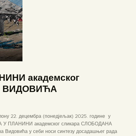
НИНИ академског
А ВИДОВИЋА
ону 22. децембра (понедјељак) 2025. године у
АНА У ПЛАНИНИ академског сликара СЛОБОДАНА
 Видовића у себи носи синтезу досадашњег рада