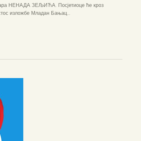
ичара НЕНАДА ЗЕЉИЋА. Посјетиоце ће кроз
устос изложбе Младан Бањац…