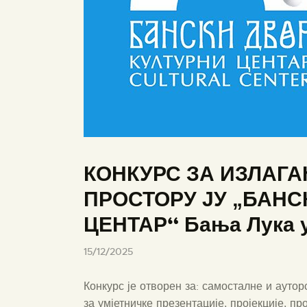
КОНКУРС ЗА ИЗЛАГА
ПРОСТОРУ ЈУ „БАНС
ЦЕНТАР“ Бања Лука у
15/12/2025
Конкурс је отворен за: самосталне и ауторс
за умјетничке презентације, пројекције, п