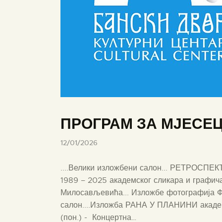
ПРОГРАМ ЗА МЈЕСЕЦ
12/01/2026
....Велики изложбени салон... РЕТРО
1989 – 2025 академског сликара и графи
Милосављевића... Изложбе фотографија Фо
салон....Изложба РАНА У ПЛАНИНИ акад
(пон.) - Концертна…