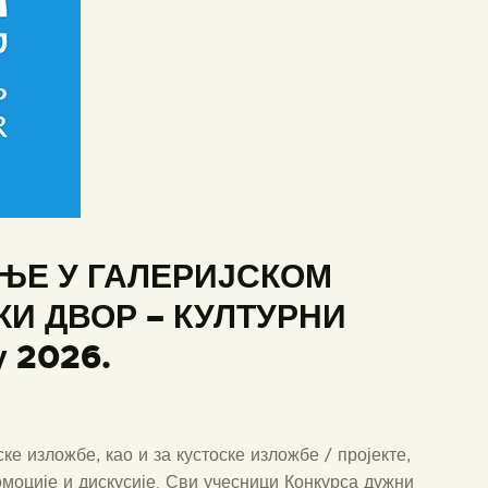
ЊЕ У ГАЛЕРИЈСКОМ
КИ ДВОР – КУЛТУРНИ
 2026.
ке изложбе, као и за кустоске изложбе / пројекте,
ромоције и дискусије. Сви учесници Конкурса дужни