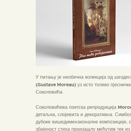
У питању је необична колекција од шездес
(Gustave Moreau)
уз исто толико пјесничк
Соколовића.
Moro
Соколовићева поетска репродукција
детаљна, слојевита и декоративна. Симбол
дубоке вишедимензионалне композиције, с
збијеност стиха произашлу међутим тек из