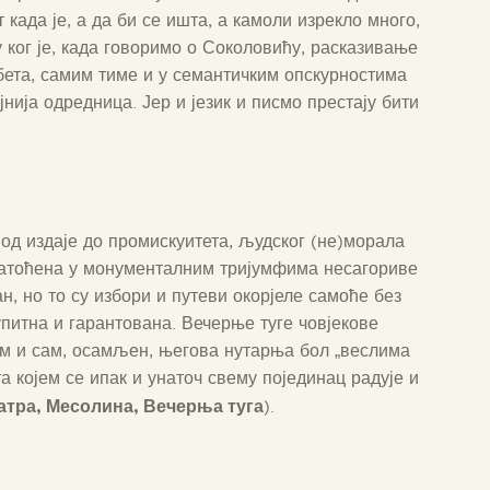
 када је, а да би се ишта, а камоли изрекло много,
у ког је, када говоримо о Соколовићу, расказивање
бета, самим тиме и у семантичким опскурностима
јнија одредница. Јер и језик и писмо престају бити
 од издаје до промискуитета, људског (не)морала
затоћена у монументалним тријумфима несагориве
н, но то су избори и путеви окорјеле самоће без
упитна и гарантована. Вечерње туге човјекове
 сам и сам, осамљен, његова нутарња бол „веслима
а којем се ипак и унаточ свему појединац радује и
атра, Месолина, Вечерња туга
).