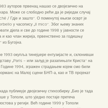
1983 ауторов првенац нашао се двојезично на
ара. Може се слободно рећи да је риједак случај
hé / Гдје и зашто“. О поменутој књизи осврт је
bello у часопису „Il mico“. Због њему знаних
ати дјела и све до године 1998 у јавности се
а и као члан жирија, првенствено за годишњу
 из Бугојна.
не 1993 окупља тинејџере ентузијасте и, склонивши
ставу „Paris – или залуд је разапињати Криста“ на
 Године 1994, згражен страдањем којем смо били
орманс на Малој сцени БНП-а, као и ТВ пројекат
ада публикује двојезичну стихозбирку „Био је тада
ише у Тополи, што уједно постаје претеча
стова у регији. Већ године 1999 у Тополи