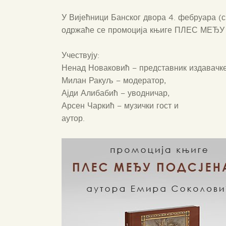
У Вијећници Банског двора 4. фебруара (с
одржаће се промоција књиге ПЛЕС МЕЂУ
Учествују:
Ненад Новаковић – представник издавачке 
Милан Ракуљ – модератор,
Ајди Алибабић – уводничар,
Арсен Чаркић – музички гост и
аутор.