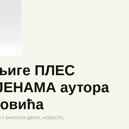
њиге ПЛЕС
ЕНАМА аутора
ловића
 У БАНСКОМ ДВОРУ
,
НОВОСТИ
,