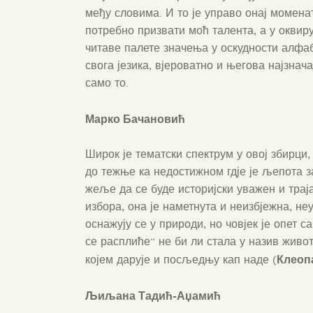
међу словима. И то је управо онај моменат
потребно призвати моћ талента, а у оквир
читаве палете значења у оскудности алфа
свога језика, вјероватно и његова најзнача
само то.
Марко Бачановић
Широк је тематски спектрум у овој збирци,
до тежње ка недостижном гдје је љепота 
жеље да се буде историјски уважен и траја
избора, она је наметнута и неизбјежна, не
оснажују се у природи, но човјек је опет
се расплиће“ не би ли стала у назив живот
Клеоп
којем дарује и посљедњу кап наде (
Љиљана Тадић-Аџамић