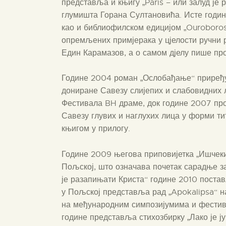
представља и књигу „Paris – или залуд је
глумишта Горана Султановића. Исте годин
као и библиофилском едицијом „Ouroboros
опремљених примјерака у цјелости ручни р
Един Карамазов, а о самом дјелу пише пр
Године 2004 роман „Ослобађање“ приређу
дониране Савезу слијепих и слабовидних л
Фестивала BH драме, док године 2007 про
Савезу глувих и наглухих лица у форми т
књигом у прилогу.
Године 2009 његова приповијетка „Ишчеки
Пољској, што означава почетак сарадње зах
је разапињати Криста“ године 2010 поста
у Пољској представља рад „Apokalipsa“ на
на међународним симпозијумима и фестива
године представља стихозбирку „Лако је ју