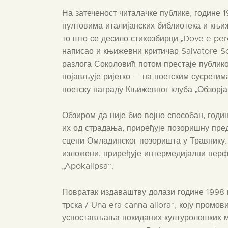
На затеченост читалачке публике, године 
пултовима италијанских библиотека и књиж
то што се десило стихозбирци „Dove e perc
написао и књижевни критичар Salvatore Sor
разлога Соколовић потом престаје публиков
појављује ријетко — на поетским сусретим
поетску награду Књижевног клуба „Обзорја“
Обзиром да није био војно способан, годи
их од страдања, приређује позоришну пред
сцени Омладинског позоришта у Травнику.
изложени, приређује интермедијални перф
„Apokalipsa“.
Повратак издаваштву долази године 1998 к
трска / Una era canna allora“, коју промов
успостављања покиданих културолошких мо