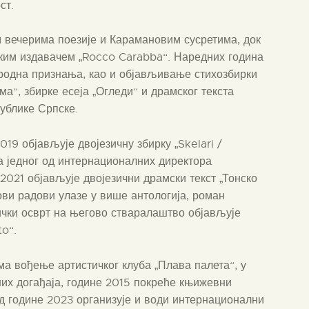
ст.
м вечерима поезије и Карамановим сусретима, док
ским издавачем „Rocco Carabba“. Наредних година
ародна признања, као и објављивање стихозбирки
а“, збирке есеја „Огледи“ и драмског текста
ублике Српске.
019 објављује двојезичну збирку „Skelari /
за једног од интернационалних директора
021 објављује двојезични драмски текст „Тонско
ови радови улазе у више антологија, роман
ички осврт на његово стваралаштво објављује
o“.
ма вођење артистичког клуба „Плава палета“, у
них догађаја, године 2015 покреће књижевни
д године 2023 организује и води интернационални