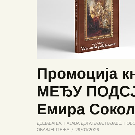
Промоција к
МЕЂУ ПОДСЈ
Емира Соко
ДЕШАВАЊА
,
НАЈАВА ДОГАЂАЈА
,
НАЈАВЕ
,
НОВО
ОБАВЈЕШТЕЊА
29/01/2026