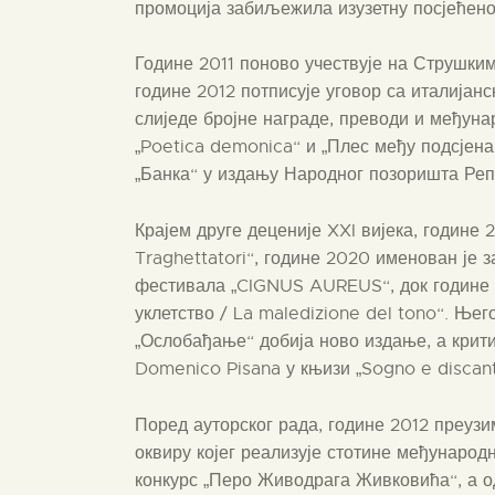
промоција забиљежила изузетну посјећено
Године 2011 поново учествује на Струшки
године 2012 потписује уговор са италијан
слиједе бројне награде, преводи и међун
„Poetica demonica“ и „Плес међу подсјенам
„Банка“ у издању Народног позоришта Реп
Крајем друге деценије XXI вијека, године 2
Traghettatori“, године 2020 именован је 
фестивала „CIGNUS AUREUS“, док године 2
уклетство / La maledizione del tono“. Њег
„Ослобађање“ добија ново издање, а крит
Domenico Pisana у књизи „Sogno e discant
Поред ауторског рада, године 2012 преузи
оквиру којег реализује стотине међународ
конкурс „Перо Живодрага Живковића“, а о