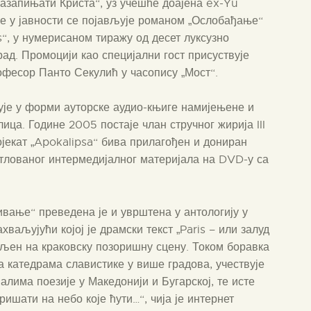
 разапињати Криста“, уз учешће доајена ex-Yu
е у јавности се појављује романом „Ослобађање“
“, у нумерисаном тиражу од десет луксузно
ад. Промоцији као специјални гост присуствује
офесор Панто Секулић у часопису „Мост“.
је у форми ауторске аудио-књиге намијењене и
ица. Године 2005 постаје члан стручног жирија III
јекат „Apokalipsa“ бива прилагођен и дониран
итлованог интермедијалног материјала на DVD-у са
вање“ преведена је и уврштена у антологију у
ваљујући којој је драмски текст „Paris – или залуд
вљен на краковску позоришну сцену. Током боравка
 катедрама славистике у више градова, учествује
лима поезије у Македонији и Бугарској, те исте
ришати на небо које ћути…“, чија је интернет