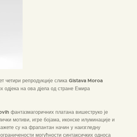
Gistava Moroa
ет четири репродукције слика
их одјека на ова дјела од стране Емира
ovih
фантазмагоричних платана вишеструко је
ички мотиви, игре бојама, иконске илуминације и
ажете су на фрапантан начин у наизгледну
 ограничености могућности синтаксичких односа