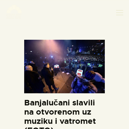
НАСЛОВНА
НОВОСТИ
НАЈАВА ДОГАЂАЈА
БАНСКИ ДВОР
ФОТОГРАФИЈЕ
ВИДЕО
КОНТАКТ
Banjalučani slavili
na otvorenom uz
muziku i vatromet