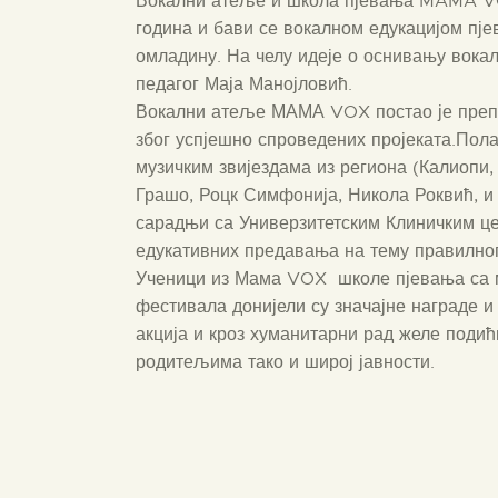
Вокални атеље и школа пјевања MAMA VOX
година и бави се вокалном едукацијом пјев
омладину. На челу идеје о оснивању вока
педагог Маја Манојловић.
Вокални атеље МАМА VOX постао је преп
због успјешно спроведених пројеката.Пол
музичким звијездама из региона (Калиопи
Грашо, Роцк Симфонија, Никола Роквић, и
сарадњи са Универзитетским Клиничким це
едукативних предавања на тему правилног
Ученици из Мама VOX школе пјевања са м
фестивала донијели су значајне награде и
акција и кроз хуманитарни рад желе подићи
родитељима тако и широј јавности.