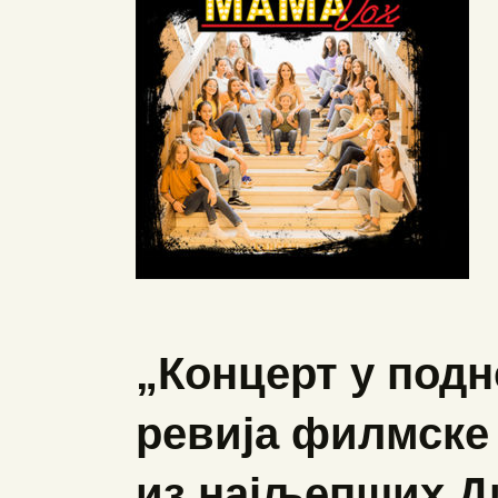
„Концерт у подн
ревија филмске 
из најљепших Д