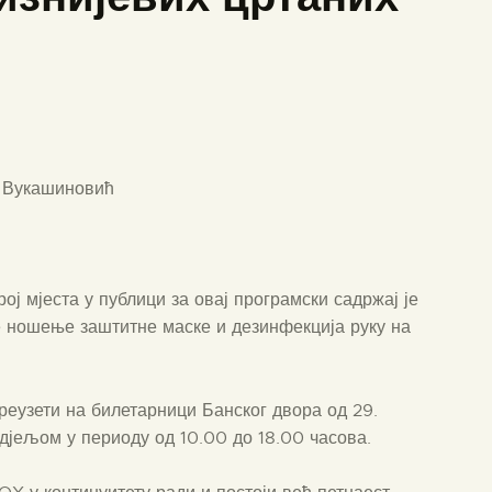
а Вукашиновић
ј мјеста у публици за овај програмски садржај је
е ношење заштитне маске и дезинфекција руку на
реузети на билетарници Банског двора од 29.
дјељом у периоду од 10.00 до 18.00 часова.