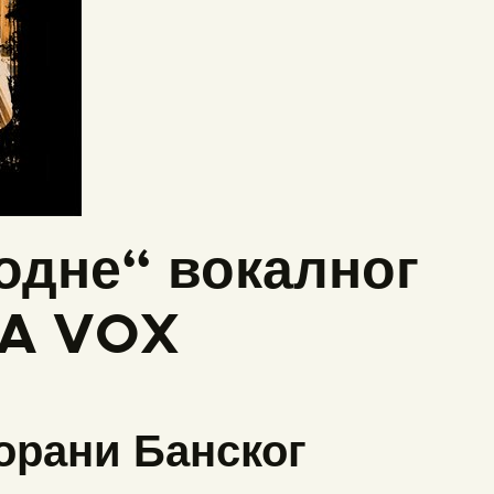
одне“ вокалног
A VOX
орани Банског