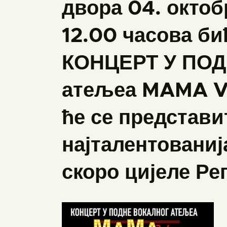
двора 04. октоб
12.00 часова би
КОНЦЕРТ У ПОД
атељеа MAMA VO
ће се представи
најталентованиј
скоро цијеле Ре