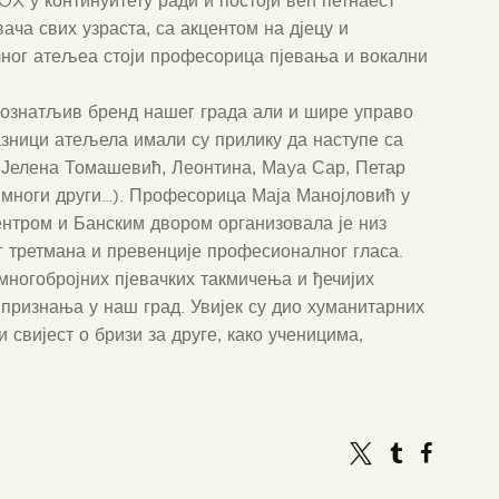
 у континуитету ради и постоји већ петнаест
ача свих узраста, са акцентом на дјецу и
лног атељеа стоји професорица пјевања и вокални
ознатљив бренд нашег града али и шире управо
азници атељела имали су прилику да наступе са
, Јелена Томашевић, Леонтина, Маyа Сар, Петар
 многи други…). Професорица Маја Манојловић у
нтром и Банским двором организовала је низ
 третмана и превенције професионалног гласа.
ногобројних пјевачких такмичења и ђечијих
 признања у наш град. Увијек су дио хуманитарних
 свијест о бризи за друге, како ученицима,