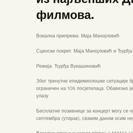
филмова.
Вокална припрема: Маја Манојловић
Сценски покрет: Маја Манојловић и Ђурђ
Режија: Ђурђа Вукашиновић
Због тренутне епидемиолошке ситуације бро
ограничен на 106 посјетилаца. Обавезно ј
улазу.
Бесплатне позивнице за концерт могу се п
септембра (уторак), сваким даном осим не