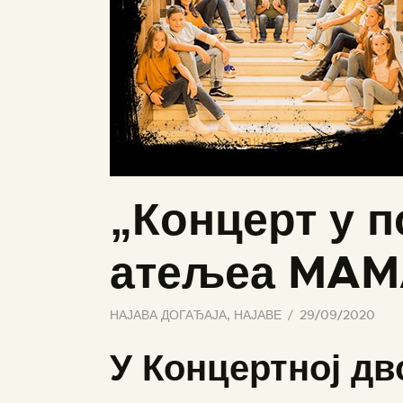
„Концерт у п
атељеа MAM
НАЈАВА ДОГАЂАЈА
,
НАЈАВЕ
29/09/2020
У Концертној дв