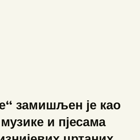
е“ замишљен је као
музике и пјесама
изнијевих цртаних