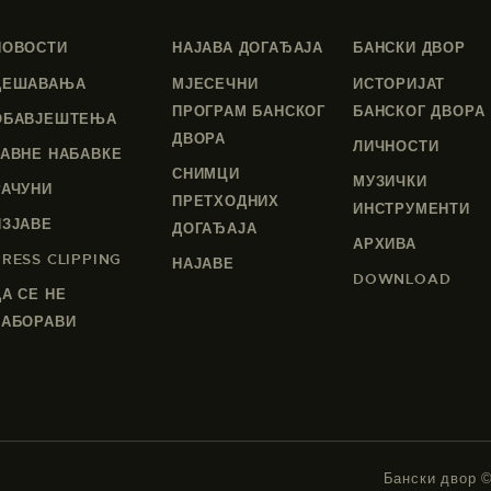
НОВОСТИ
НАЈАВА ДОГАЂАЈА
БАНСКИ ДВОР
ДЕШАВАЊА
МЈЕСЕЧНИ
ИСТОРИЈАТ
ПРОГРАМ БАНСКОГ
БАНСКОГ ДВОРА
ОБАВЈЕШТЕЊА
ДВОРА
ЛИЧНОСТИ
ЈАВНЕ НАБАВКЕ
СНИМЦИ
МУЗИЧКИ
РАЧУНИ
ПРЕТХОДНИХ
ИНСТРУМЕНТИ
ИЗЈАВЕ
ДОГАЂАЈА
АРХИВА
PRESS CLIPPING
НАЈАВЕ
DOWNLOAD
ДА СЕ НЕ
ЗАБОРАВИ
Бански двор