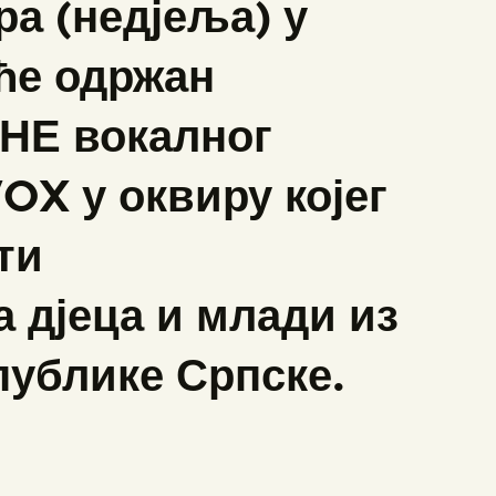
ра (недјеља) у
ће одржан
НЕ вокалног
X у оквиру којег
ти
а дјеца и млади из
публике Српске.