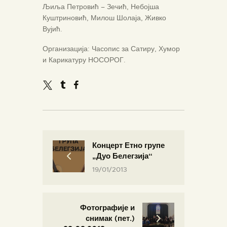
Љиља Петровић – Зечић, Небојша
Куштриновић, Милош Шолаја, Живко
Вујић.
Организација: Часопис за Сатиру, Хумор
и Карикатуру НОСОРОГ.
Концерт Етно групе
„Дуо Белегзија“
19/01/2013
Фотографије и
снимак (пет.)