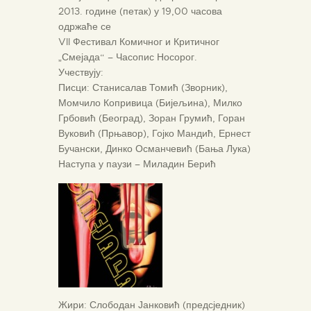
2013. године (петак) у 19,00 часова
одржаће се
VII Фестивал Комичног и Критичног
„Смејада“ – Часопис Носорог.
Учествују:
Писци: Станисалав Томић (Зворник),
Момчило Копривица (Бијељина), Милко
Грбовић (Београд), Зоран Грумић, Горан
Вуковић (Прњавор), Гојко Мандић, Ернест
Бучански, Динко Османчевић (Бања Лука)
Наступа у паузи – Миладин Берић
Жири: Слободан Јанковић (предсједник)