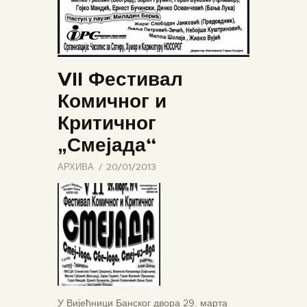
VII Фестивал
Комичног и
Критичног
„Смејада“
АРХИВА
20/01/2013
У Вијећници Банског двора 29. марта