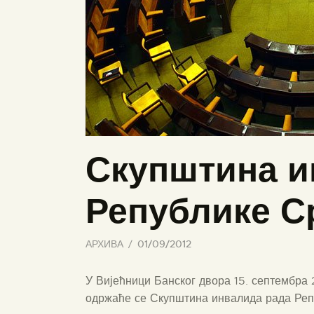
Скупштина и
Републике С
АРХИВА
01/09/2012
У Вијећници Банског двора 15. септембра 2
одржаће се Скупштина инвалида рада Реп