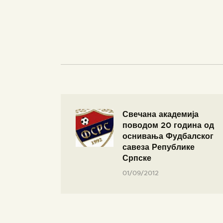
Свечана академија
поводом 20 година од
оснивања Фудбалског
савеза Републике
Српске
01/09/2012