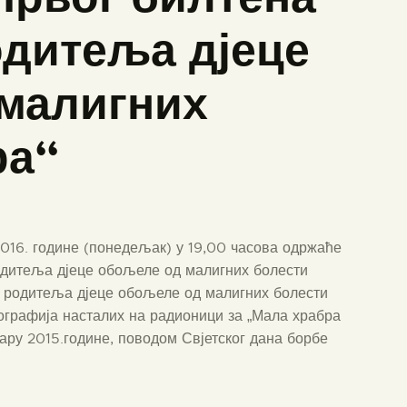
дитеља дјеце
малигних
ра“
2016. године (понедељак) у 19,00 часова одржаће
одитеља дјеце обољеле од малигних болести
а родитеља дјеце обољеле од малигних болести
ографија насталих на радионици за „Мала храбра
уару 2015.године, поводом Свјетског дана борбе