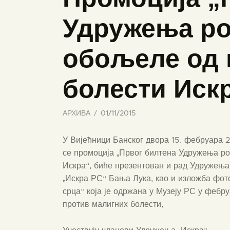
Удружења ро
обољеле од 
болести Иск
АРХИВА
01/11/2015
У Вијећници Банског двора 15. фебруара 
се промоција „Првог билтена Удружења р
Искра“, биће презентован и рад Удружењ
„Искра РС“ Бања Лука, као и изложба фот
срца“ која је одржана у Музеју РС у фебр
против малигних болести,