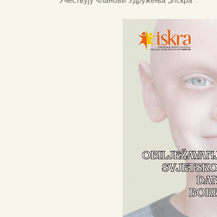
Учествују чланови Удружења „Искра“.