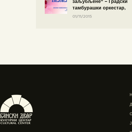
заљубљене“ – Градски
тамбурашки оркестар,
01/11/2015