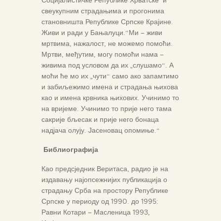
Социјалистичке Републике Хрватске
и
свеукупним страдањима и прогонима
становништа Републике Српске Крајине.
Живи и ради у Бањалуци.“Ми – живи
мртвима, нажалост, не можемо помоћи.
Мртви, међутим, могу помоћи нама –
живима под условом да их „слушамо“. А
моћи ће мо их „чути“ само ако запамтимо
и забиљежимо имена и страдања њихова
као и имена крвника њихових. Учинимо то
на вријеме. Учинимо то прије него тама
сакрије бљесак и прије него бонаца
надјача олују. Јасеновац опомиње.“
Библиографија
Као предсједник Веритаса, радио је на
издавању најопсежнијих публикација о
страдању Срба на простору Републике
Српске у периоду од 1990. до 1995:
Равни Котари – Масленица 1993,