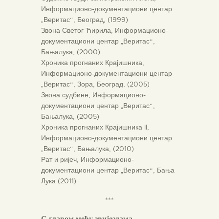
Информационо-документациони центар
„Веритас“, Београд, (1999)
Звона Светог Ћирила, Информационо-
документациони центар „Веритас“,
Бањалука, (2000)
Хроника прогнаних Крајишника,
Информационо-документациони центар
„Веритас“, Зора, Београд, (2005)
Звона судбине, Информационо-
документациони центар „Веритас“,
Бањалука, (2005)
Хроника прогнаних Крајишника II,
Информационо-документациони центар
„Веритас“, Бањалука, (2010)
Рат и ријеч, Информационо-
документациони центар „Веритас“, Бања
Лука (2011)
***
С главом међу звијездама