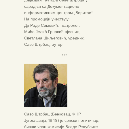
„Звјездан“ аутора Саве Штрбца у
сарадњи са Документационо
информативним центром „Веритас“.
На промоцији учествују:
Др Раде Симовић, театролог,
Мићо Јелић Грновић пјесник,
Светлана Шиљеговић, уредник,
Саво Штрбац, аутор
***
Саво Штрбац (Бенковац, ФНР
Југославија, 1949) је српски политичар,
бивши члан комисије Владе Републике