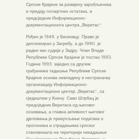
Српске Крајине за размјену заробљеника
и предају посмртних остатака, и
предс
ј
едник Информационо-
документационога центра „Веритас“.
Рођен је 1949. у Бенковцу. Право је
дипломирао у Загребу, а до 1990. је
радио као судија у Задру. Члан Владе
Републике Српске Крајине је постао 1993.
Године 1993. заједно са другим
грађанима тадашње Републике Српске
Крајине оснива невладину и нестраначку
организацију Информационо-
документациони центар „Веритас“, са
сједиштем у Книну. Саво Штрбац је
предсједник Веритаса од његовог
оснивања, а главна активност његовог
дјеловања је прикупљање података о
прогонима и страдањима српског
становништа на територији некадашње