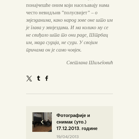
понајчешће оним који насељавају нама
често невидљив ”полусвијет
” – о
звјезданима, како народ зове оне што им
је глава у зв
ијездама
. И ма колико му се
не свиђало шта то они раде, Штрбац
им, мада судија, не суди. У својим
причама он је само човјек.
Светлана Шиљеговић
Фотографије и
снимак (уто.)
17.12.2013. године
19/04/2013