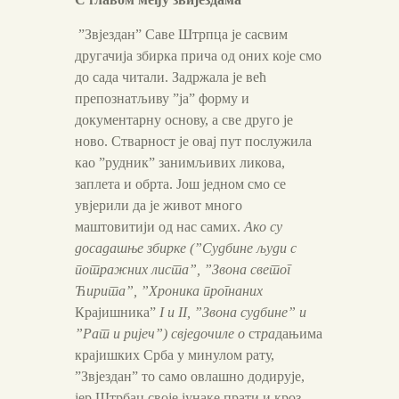
”Звјездан” Саве Штрпца је сасвим
другачија збирка прича од оних које смо
до сада читали. Задржала је већ
препознатљиву ”ја” форму и
документарну основу, а све друго је
ново. Стварност је овај пут послужила
као ”рудник” занимљивих ликова,
заплета и обрта. Још једном смо се
увјерили да је живот много
маштовитији од нас самих.
Ако су
досадашње збирке (”Судбине људи с
потражних листа”, ”Звона светог
Ћирита”, ”Хроника прогнаних
Крајишника”
I и II, ”Звона судбине” и
”Рат и ријеч”) свједочиле о
ст
ра
дањима
крајишких Срба у минулом рату,
”Звјездан” то само овлашно додирује,
јер Штрбац своје јунаке прати и кроз