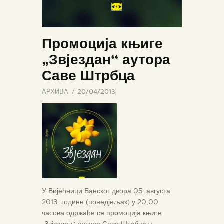
Промоција књиге
„Звјездан“ аутора
Саве Штрбца
АРХИВА
20/04/2013
У Вијећници Банског двора 05. августа
2013. године (понедјељак) у 20,00
часова одржаће се промоција књиге