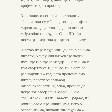
вријеме и кроз простор.
За разлику од оних из претходних
збирки, ови су у ”сивој зони”, негдје на
маргинама друштва, а једино што их
међусобно повезује
је
Саво Штрбац
–
посматрач који зна да препозна причу
.
Сретао их је у судници, дијелио с њима
школску клупу или њихов ”развојни
пут” пратио преко медија…
. Ипак, ма у
ком својству се ту нашао, није остајао
равнодушан – код
њега препознајемо
читаву палету осјећања
од
благонаклоности, чуђења, презира до
искреног саосјећања
.
Мада пише о
својим знанцима из Книнске Крајине, не
пише Саво о
Крајишницима, него о
особењацима, ишчашеним људима –