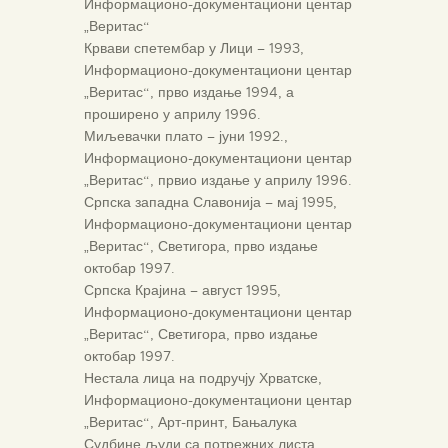
Информационо-документациони центар
„Веритас“
Крвави спетембар у Лици – 1993,
Информационо-документациони центар
„Веритас“, прво издање 1994, а
проширено у априлу 1996.
Миљевачки плато – јуни 1992.,
Информационо-документациони центар
„Веритас“, првио издање у априлу 1996.
Српска западна Славонија – мај 1995,
Информационо-документациони центар
„Веритас“, Светигора, прво издање
октобар 1997.
Српска Крајина – август 1995,
Информационо-документациони центар
„Веритас“, Светигора, прво издање
октобар 1997.
Нестала лица на подручју Хрватске,
Информационо-документациони центар
„Веритас“, Арт-принт, Бањалука
Судбине људи са потрежних листа,