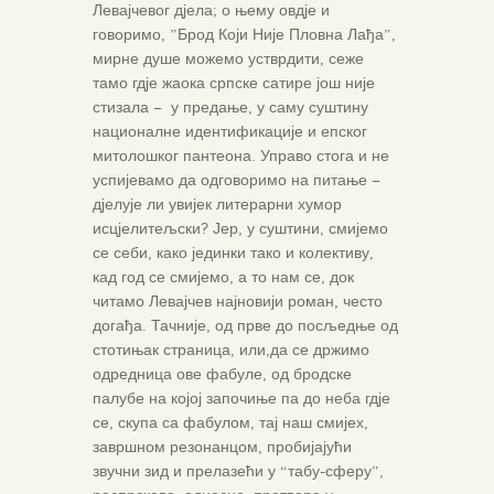
Левајчевог дјела; о њему овдје и
говоримо, ”Брод Који Није Пловна Лађа”,
мирне душе можемо устврдити, сеже
тамо гдје жаока српске сатире још није
стизала – у предање, у саму суштину
националне идентификације и епског
митолошког пантеона. Управо стога и не
успијевамо да одговоримо на питање –
дјелује ли увијек литерарни хумор
исцјелитељски? Јер, у суштини, смијемо
се себи, како јединки тако и колективу,
кад год се смијемо, а то нам се, док
читамо Левајчев најновији роман, често
догађа. Тачније, од прве до посљедње од
стотињак страница, или,да се држимо
одредница ове фабуле, од бродске
палубе на којој започиње па до неба гдје
се, скупа са фабулом, тај наш смијех,
завршном резонанцом, пробијајући
звучни зид и прелазећи у “табу-сферу”,