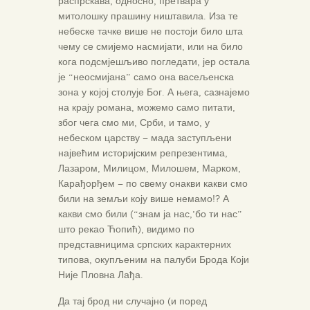
распрскава, односно, претвара у
митолошку прашину ништавила. Иза те
небеске тачке више не постоји било шта
чему се смијемо насмијати, или на било
кога подсмјешљиво погледати, јер остала
је “неосмијана” само она васељенска
зона у којој столује Бог. А њега, сазнајемо
на крају романа, можемо само питати,
због чега смо ми, Срби, и тамо, у
небеском царству – мада заступљени
највећим историјским репрезентима,
Лазаром, Милицом, Милошем, Марком,
Карађорђем – по свему онакви какви смо
били на земљи коју више немамо!? А
какви смо били (“знам ја нас,’бо ти нас”
што рекао Ћопић), видимо по
представницима српских карактерних
типова, окупљеним на палуби Брода Који
Није Пловна Лађа.
Да тај брод ни случајно (и поред