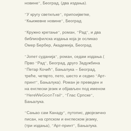
новине“, Београд, (два издања).
“У кругу светиљке“, припоијветке,
“Књижевне новине“, Београд.
“Кружно кретање“, роман, “Рад“, и два
библиофилска издања која је осликао
Омер Бербер, Академија, Београд.
“Јопет суданија“, роман, седам издања.(
Прво “Рад“, Београд, друго Задужбина
“Петар Кочић“, Бањалука – Београд,
треће, четврто, пето, шесто и седмо “Арт-
принт“, Бањалука). Роман је преведен и
на енглески језик и објављен под именом
“HereWeGoonTrail“, “Глас Српске“,
Бањалука.
“Сањао сам Канаду“, путопис, двојезично
писан, на српском и енглеском језику,
(три издања), “Арт-принт“, Бањалука.