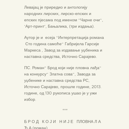
Левајац је приредио и антологију
народних лирских, лирско-епских и
епских пјесама под именом “Чарне очи“,
‘Арт-принт’, Бањалика, (три издања).
Аутор је и есеја “Интерпретација романа
Сто година самоће“ Габријела Гарсије
Маркеса , Завод за издавање уџбеника и
наставна средства, Источно Сарајево.
ПС. Роман“ Брод који није пловна лађа“
на конкурсу“ Златна сова“, Завода за
уџбенике и наставна средства РС,
Источно Сарајево, прошле године, 2013.
године, од 130 рукописа ушао је у ужи
избор.
***
Б Р О Д К О Ј И Н И Ј Е ПЛОВНА Л А
Ђ А (роман)