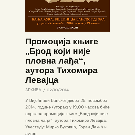
Промоција књиге
„Брод који није
пловна лађа“,
аутора Тихомира
Левајца
АРХИВА
02/10/2014
У Вијећници Банског двора 25. новембра
2014. године (уторак) у 19,00 часова биће
одржана промоција књиге „Брод који није
пловна лађа“, аутора Тихомира Левајца.
Учествују: Мирко Вуковић, Горан Дакић и
аутор