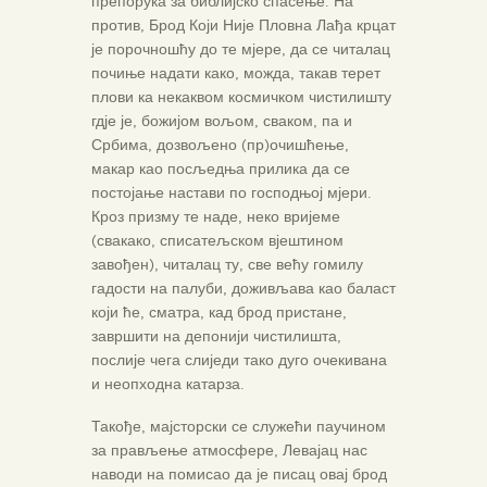
препорука за библијско спасење. На
против, Брод Који Није Пловна Лађа крцат
је порочношћу до те мјере, да се читалац
почиње надати како, можда, такав терет
плови ка некаквом космичком чистилишту
гдје је, божијом вољом, сваком, па и
Србима, дозвољено (пр)очишћење,
макар као посљедња прилика да се
постојање настави по господњој мјери.
Кроз призму те наде, неко вријеме
(свакако, списатељском вјештином
завођен), читалац ту, све већу гомилу
гадости на палуби, доживљава као баласт
који ће, сматра, кад брод пристане,
завршити на депонији чистилишта,
послије чега слиједи тако дуго очекивана
и неопходна катарза.
Такође, мајсторски се служећи паучином
за прављење атмосфере, Левајац нас
наводи на помисао да је писац овај брод