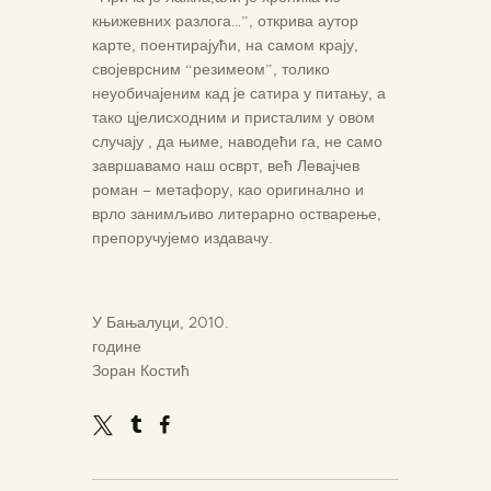
књижевних разлога…”, открива аутор
карте, поентирајући, на самом крају,
својеврсним “резимеом”, толико
неуобичајеним кад је сатира у питању, а
тако цјелисходним и присталим у овом
случају , да њиме, наводећи га, не само
завршавамо наш осврт, већ Левајчев
роман – метафору, као оригинално и
врло занимљиво литерарно остварење,
препоручујемо издавачу.
У Бањалуци, 2010.
године
Зоран Костић