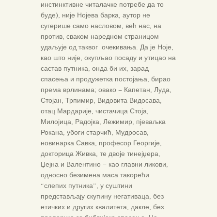
инстинктивне читалачке потребе да то
буде), није Нојева барка, аутор не
сугерише само насловом, већ нас, на
против, сваком наредном страницом
удаљује од таквог очекивања. Да је Ноје,
као што није, окупљао посаду и утицао на
састав путника, онда би их, зарад
спасења и продужетка постојања, бирао
према врлинама; овако – Капетан, Луда,
Стојан, Трпимир, Видовита Видосава,
отац Мардарије, чистачица Стоја,
Милојица, Радојка, Лежимир, пјеваљка
Рокана, убоги старчић, Мудросав,
новинарка Савка, професор Георгије,
докторица Живка, те двоје тинејџера,
Џејна и Валентино – као главни ликови,
односно безимена маса такорећи
“слепих путника”, у суштини
представљају скупину негативаца, без
етичких и других квалитета, дакле, без