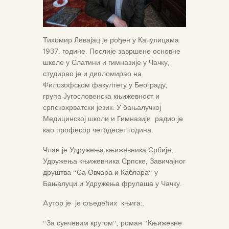
Тихомир Левајац је рођен у Качулицама
1937. године. Послије завршене основне
школе у Слатини и гимназије у Чачку,
студирао je и дипломирао на
Филозофском факултету у Београду,
група Југословенска књижевност и
српскохрватски језик. У бањалучкој
Медицинској школи и Гимназији радио је
као професор четрдесет година.
Члан је Удружења књижевника Србије,
Удружења књижевника Српске, Завичајног
друштва “Са Овчара и Каблара“ у
Бањалуци и Удружења фрулаша у Чачку.
Aутор је је сљедећих књига:.
“За сунчевим кругом“, роман “Књижевне