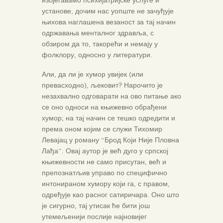
установе, дочим нас уопште не зачуђује
њихова наглашена везаност за тај начин
одржавања менталног здравља, с
обзиром да то, такорећи и немају у
фолклору, односно у литератури.
Али, да ли је хумор увијек (или
превасходно), љековит? Нарочито је
незахвално одговарати на ово питање ако
се оно односи на књижевно обрађени
хумор; на тај начин се тешко одредити и
према оном којим се служи Тихомир
Левајац у роману “Брод Који Није Пловна
Лађа”. Овај аутор је већ дуго у српској
књижевности не само присутан, већ и
препознатљив управо по специфично
интонираном хумору који га, с правом,
одређује као расног сатиричара. Оно што
је сигурно, тај утисак ће бити још
утемељенији послије најновијег