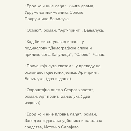
“Брод који није лађа“, књига драма,
Удружење књижевника Српске,
Подружница Бањалука.
“Осмех“, роман, “Арт-принт“, Бањалука.
“Кад би живот уназад ишао“, у
поднаслову “Демографске слике и
прилике села Качулица“, “Слово“, Чачак.
“Прича која лута светом“, у преводу на
осамнаест сјветских језика, Арт-принт,
Бањалука, (два издања).
“Опроштајно писмо Старог храста“,
роман, Арт принт, Бањалука,( два
издања).
“Брод који није пловна лађа“, роман,
Завод за издавање уџбеника и наставна
средства, Источно Сарајево.