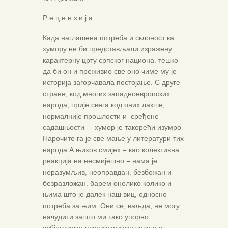
Р е ц е н з и ј а
Када наглашена потреба и склоност ка
хумору не би представљали изражену
карактерну црту српског национа, тешко
да би он и преживио све оно чиме му је
историја загорчавала постојање. С друге
стране, код многих западноевропских
народа, прије свега код оних лакше,
нормалније прошлости и сређене
садашњости – хумор је такорећи изумро.
Нарочито га је све мање у литератури тих
народа.А њихов смијех – као колективна
реакција на несмијешно – нама је
неразумљив, неоправдан, безбожан и
безразложан, барем онолико колико и
њима што је далек наш виц, односно
потреба за њим. Они се, ваљда, не могу
начудити зашто ми тако упорно
избјегавамо психијатријске услуге и