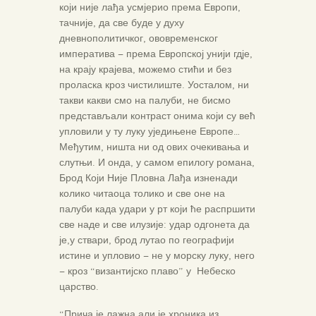
који није лађа усмјерио према Европи,
тачније, да све буде у духу
дневнополитичког, ововременског
императива – према Европској унији гдје,
на крају крајева, можемо стићи и без
проласка кроз чистилиште. Уосталом, ни
такви какви смо на палуби, не бисмо
представљали контраст онима који су већ
упловили у ту луку уједињене Европе…
Међутим, ништа ни од ових очекивања и
слутњи. И онда, у самом епилогу романа,
Брод Који Није Пловна Лађа изненади
колико читаоца толико и све оне на
палуби када удари у рт који ће распршити
све наде и све илузије: удар одгонета да
је,у ствари, брод лутао по географији
истине и упловио – не у морску луку, него
– кроз “византијско плаво” у Небеско
царство.
“Прича је лажна,али је хроника из