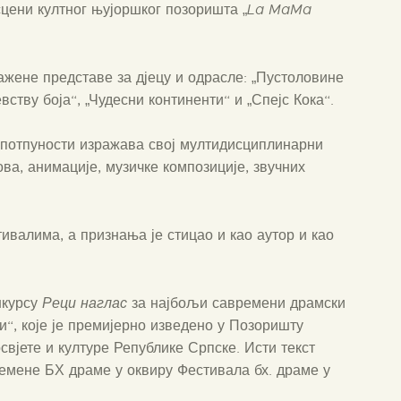
цени култног њујоршког позоришта „
La MaMa
ажене представе за дјецу и одрасле: „Пустоловине
ству боја“, „Чудесни континенти“ и „Спејс Кока“.
у потпуности изражава свој мултидисциплинарни
ова, анимације, музичке композиције, звучних
валима, а признања је стицао и као аутор и као
нкурсу
Реци наглас
за најбољи савремени драмски
и“, које је премијерно изведено у Позоришту
свјете и културе Републике Српске. Исти текст
ремене БХ драме у оквиру Фестивала бх. драме у