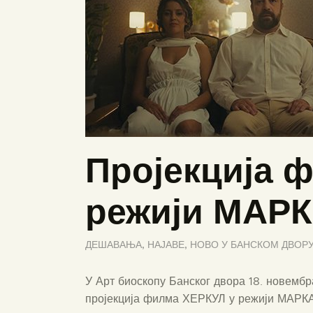
Пројекција 
режији МАР
ДЕШАВАЊА
,
НАЈАВЕ
,
НОВО У БАНСКОМ ДВОР
У Арт биоскопу Банског двора 18. новембр
пројекција филма ХЕРКУЛ у режији МАР