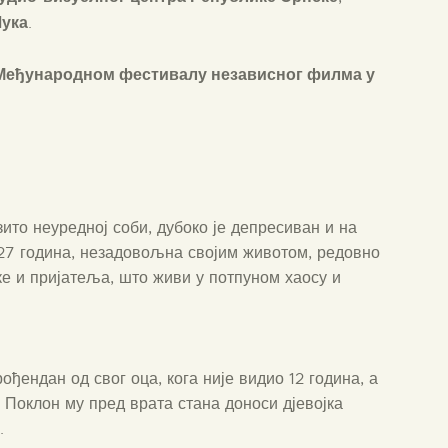
Лука
.
Међународном фестивалу независног филма у
зито неуредној соби, дубоко је депресиван и на
 27 година, незадовољна својим животом, редовно
јке и пријатеља, што живи у потпуном хаосу и
ођендан од свог оца, кога није видио 12 година, а
е. Поклон му пред врата стана доноси дјевојка
.