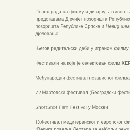
Поред рада на филму и дизајну, активно с
представама Дјечијег позоришта Републик
позоришта Републике Српске и
Невид те
дјеловање.
Његов редитељски деби у играном филму 
ХЕ
Фестивали на које је селектован филм
Међународни фестивал независног филма
72.Мартовски фестивал (Београдски фест
ShortShot Film Festival у Москви
13.Фестивал медитеранског и европског 
(Велика повеља Леотара за најбољу режиј