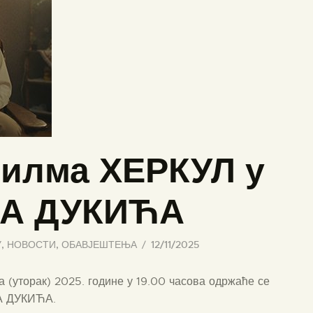
филма ХЕРКУЛ у
КА ДУКИЋА
У
,
НОВОСТИ
,
ОБАВЈЕШТЕЊА
12/11/2025
а (уторак) 2025. године у 19.00 часова одржаће се
КА ДУКИЋА.