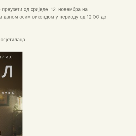
е преузети од сриједе 12. новембра на
м даном осим викендом у периоду од 12.00 до
посјетилаца.