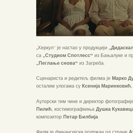
„Дидаскал
„Херкул“ је настао у продукцији
„Студиом Спотлесс“
са
из Бањалуке и п
„Пеглање снова“
из Загреба.
Марко Д
Сценариста и редитељ филма је
Ксенија Маринковић
осталим улогама су
Ауторски тим чине и директор фотографиј
Пилић
Душка Кукавиц
, костимографкиња
Петар Билбија
композитор
.
А
Филм је финансијски подржан од стране