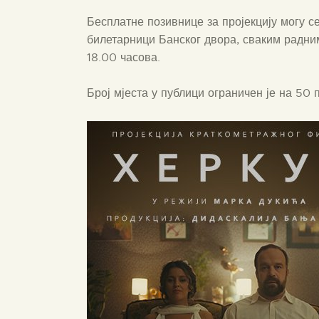
Бесплатне позивнице за пројекцију могу с
билетарници Банског двора, сваким радни
18.00 часова.
Број мјеста у публици ограничен је на 50 