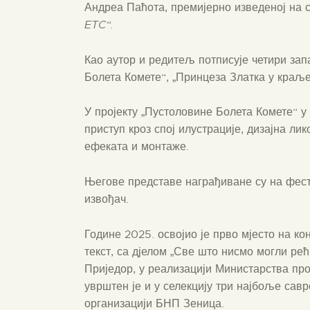
Андреа Паћота, премијерно изведеној на с
ETC
“
.
Као аутор и редитељ потписује четири зап
Болета Комете“, „Принцеза Златка у краљев
У пројекту „Пустоловине Болета Комете“ 
приступ кроз спој илустрације, дизајна лик
ефеката и монтаже.
Његове представе награђиване су на фести
извођач.
Године 2025. освојио је прво мјесто на ко
текст, са дјелом „Све што нисмо могли рећ
Приједор, у реализацији Министарства про
уврштен је и у селекцију три најбоље сав
организацији БНП Зеница.