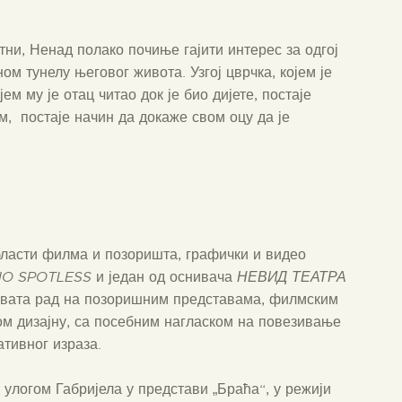
тни, Ненад полако почиње гајити интерес за одгој
ом тунелу његовог живота. Узгој цврчка, којем је
м му је отац читао док је био дијете, постаје
, постаје начин да докаже свом оцу да је
бласти филма и позоришта, графички и видео
IO SPOTLESS
и један од оснивача
НЕВИД ТЕАТРА
ухвата рад на позоришним представама, филмским
ом дизајну, са посебним нагласком на повезивање
ативног израза.
 улогом Габријела у представи „Браћа“, у режији