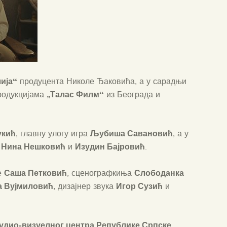
ија“
продуцента Николе Ђаковића, а у сарадњи
„Талас Филм“
родукцијама
из Београда и
укић
Љубиша Савановић
, главну улогу игра
, а у
Нина Нешковић
Изудин Бајровић
,
и
.
Саша Петковић
Слободанка
е
, сценографкиња
а Вујмиловић
Игор Сузић
, дизајнер звука
и
удио-визуелног центра Републике Српске
,