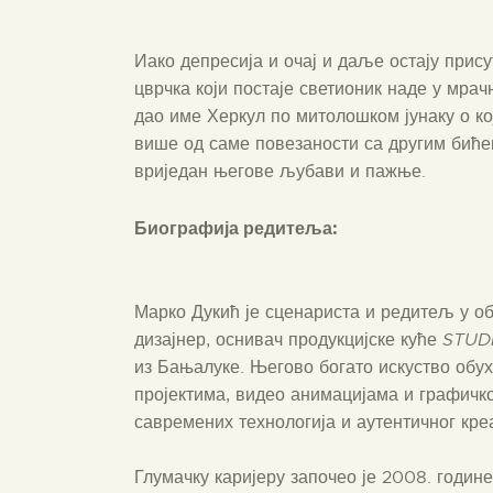
Иако депресија и очај и даље остају прису
цврчка који постаје светионик наде у мрачн
дао име Херкул по митолошком јунаку о које
више од саме повезаности са другим бићем
вриједан његове љубави и пажње.
Биографија редитеља:
Марко Дукић је сценариста и редитељ у о
дизајнер, оснивач продукцијске куће
STUD
из Бањалуке. Његово богато искуство об
пројектима, видео анимацијама и графичк
савремених технологија и аутентичног кре
Глумачку каријеру започео је 2008. године