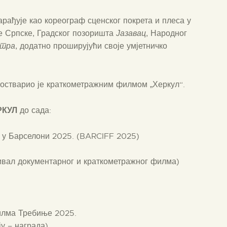
арађује као кореограф сценског покрета и плеса у
е Српске, Градског позоришта
Јазавац
, Народног
атра
, додатно проширујући своје умјетничко
остварио је краткометражним филмом „Херкул“.
РКУЛ
до сада:
 у Барселони 2025. (BARCIFF 2025)
ивал документарног и краткометражног филма)
филма Требиње 2025.
у – награда)