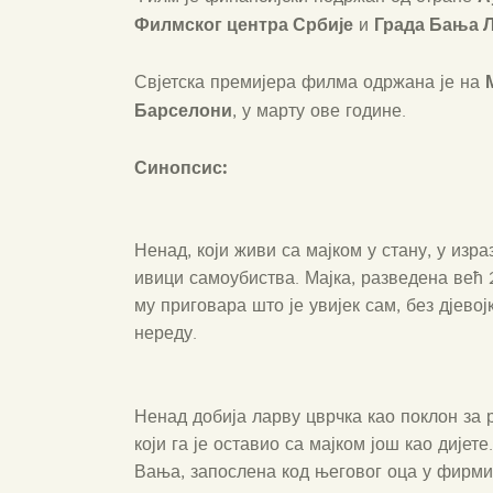
Филмског центра Србије
Града Бања 
и
Свјетска премијера филма одржана је на
Барселони
, у марту ове године.
Синопсис
:
Ненад, који живи са мајком у стану, у изра
ивици самоубиства. Мајка, разведена већ
му приговара што је увијек сам, без дјево
нереду.
Ненад добија ларву цврчка као поклон за р
који га је оставио са мајком још као дијет
Вања, запослена код његовог оца у фирми