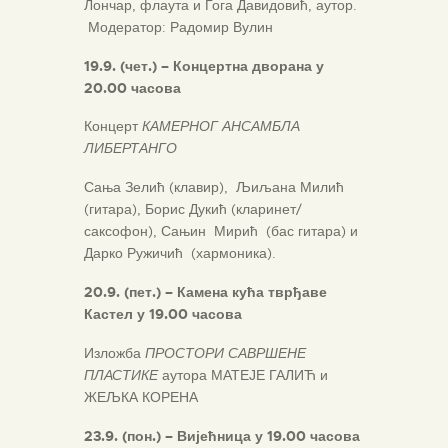
Лончар, флаута и Гога Давидовић, аутор.
Модератор: Радомир Вулин
19.9. (чет.) – Концертна дворана у
2
0
.00 часова
Концерт
КАМЕРНОГ АНСАМБЛА
ЛИБЕРТАНГО
Сања Зелић (клавир), Љиљана Милић
(гитара), Борис Дукић (кларинет/
саксофон), Сањин Мирић (бас гитара) и
Дарко Ружичић (хармоника).
20.9. (пет.) – Камена кућа тврђаве
Кастел у 19.00 часова
Изложба
ПРОСТОРИ САВРШЕНЕ
ПЛАСТИКЕ
аутора МАТЕЈЕ ГАЛИЋ и
ЖЕЉКА КОРЕНА
23.9.
(пон.) – Вијећница у 19.00 часова