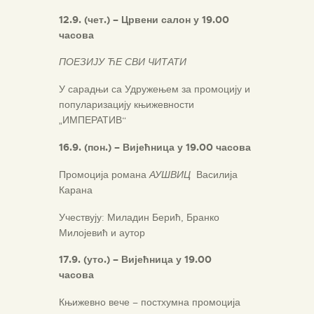
12.9. (
чет.) – Црвени салон у 19.00
часова
ПОЕЗИЈУ ЋЕ СВИ ЧИТАТИ
У сарадњи са Удружењем за промоцију и
популаризацију књижевности
„ИМПЕРАТИВ“
16.9. (пон.) – Вијећница у 19.00 часова
Промоција романа
АУШВИЦ
Василија
Карана
Учествују: Миладин Берић, Бранко
Милојевић и аутор
17.9. (уто.) – Вијећница у 19.00
часова
Књижевно вече – постхумна промоција