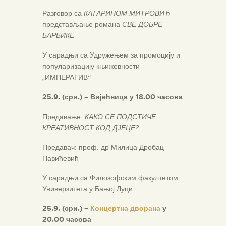
Разговор са
КАТАРИНОМ МИТРОВИЋ
–
представљање романа
СВЕ ДОБРЕ
БАРБИКЕ
У сарадњи са Удружењем за промоцију и
популаризацију књижевности
„ИМПЕРАТИВ“
25.9. (
сри.)
–
Вијећница у 18.00 часова
Предавање
КАКО СЕ ПОДСТИЧЕ
КРЕАТИВНОСТ КОД ДЈЕЦЕ?
Предавач: проф. др Милица Дробац –
Павићевић
У сарадњи са Филозофским факултетом
Универзитета у Бањој Луци
25.9. (сри.) –
Концертна дворана
у
20.00 часова