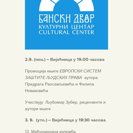
2.9. (пон.) – Вијећница у 19.00 часова
Промоција књиге
ЕВРОПСКИ СИСТЕМ
ЗАШТИТЕ ЉУДСКИХ ПРАВА
аутора
Предрага Раосављевића и Филипа
Новаковића
Учествују: Љубомир Зубер, рецензенти и
аутори књиге
3. 9. (ут
о
.)
–
Вијећница у 19:30 часова
13. Међународна изложба