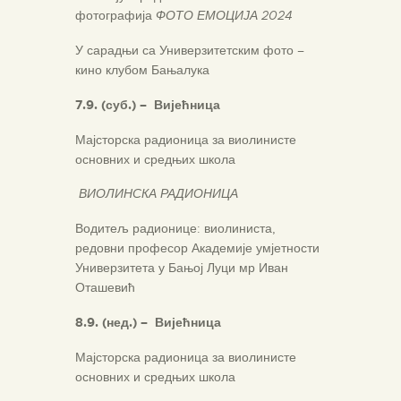
фотографија
ФОТО ЕМОЦИЈА 2024
У сарадњи са Универзитетским фото –
кино клубом Бањалука
7.9. (суб.)
–
Вијећница
Мајсторска радионица за виолинисте
основних и средњих школа
ВИОЛИНСКА РАДИОНИЦА
Водитељ радионице: виолиниста,
редовни професор Академије умјетности
Универзитета у Бањој Луци мр Иван
Оташевић
8.9. (нед.)
–
Вијећница
Мајсторска радионица за виолинисте
основних и средњих школа