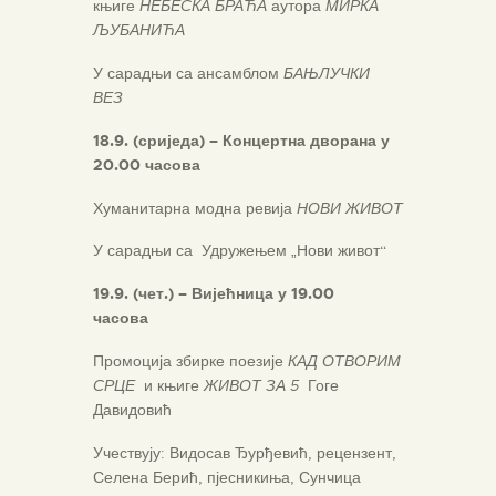
књиге
НЕБЕСКА БРАЋА
аутора
МИРКА
ЉУБАНИЋА
У сарадњи са ансамблом
БАЊЛУЧКИ
ВЕЗ
18.9. (сриједа) – Концертна дворана у
20.00 часова
Хуманитарна модна ревија
НОВИ ЖИВОТ
У сарадњи са Удружењем „Нови живот“
19.9. (чет.) – Вијећница у 19.00
часова
Промоција збирке поезије
КАД ОТВОРИМ
СРЦЕ
и књиге
ЖИВОТ ЗА 5
Гоге
Давидовић
Учествују: Видосав Ђурђевић, рецензент,
Селена Берић, пјесникиња, Сунчица