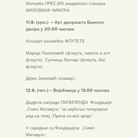
Изложба
ПРЕСЈЕК
академског сликара
МИЛОВАНА ЧИКИЋА
11.9. (сри.) – Арт двориште Банског
двора у 20.00 часова
Концерт ансамбла
ФЛУТЕТЕ
Марија Пилиповић (флаута, пиколо и алт
флаута), Сунчица Лончар (флаута, бас
флаута)
Дејан Јанковић (клавир).
12.9. (чет.) – Вијећница у 13.00 часова
Додјела награде
ПИЛИПЕНДА
Фондације
„Симо Матавуљ“ за најбољи литерарни
рад на тему „Прича из мог краја“
У сарадњи са Фондацијом „Симо
Матавуљ“