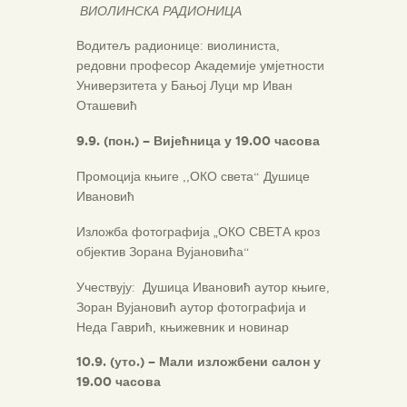
ВИОЛИНСКА РАДИОНИЦА
Водитељ радионице: виолиниста,
редовни професор Академије умјетности
Универзитета у Бањој Луци мр Иван
Оташевић
9.9. (пон.) – Вијећница у 19.00 часова
Промоција књиге ,,ОКО света“ Душице
Ивановић
Изложба фотографија „ОКО СВЕТА кроз
објектив Зорана Вујановића“
Учествују: Душица Ивановић аутор књиге,
Зоран Вујановић аутор фотографија и
Неда Гаврић, књижевник и новинар
10.9. (уто.) – Мали изложбени салон у
19.00 часова