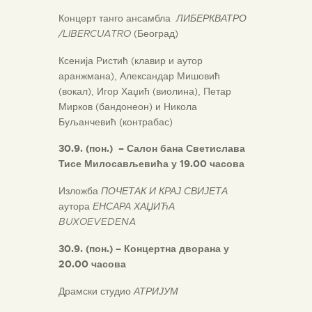
Концерт танго ансамбла
ЛИБЕРКВАТРО
/
LIBERCUATRO
(Београд)
Ксенија Ристић (клавир и аутор
аранжмана), Александар Мишовић
(вокал), Игор Хаџић (виолина), Петар
Мирков (бандонеон) и Никола
Буљанчевић (контрабас)
30.9.
(
пон.) –
Салон бана Светислава
Тисе Милосављевића у 19.00 часова
Изложба
ПОЧЕТАК И КРАЈ СВИЈЕТА
аутора
ЕНСАРА ХАЏИЋА
BUXOEVEDENA
30.9. (пон.)
–
Концертна дворана у
20.00 часова
Драмски студио
АТРИЈУМ