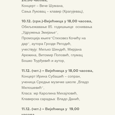
Концерт – Вече Шумана,
Сања Луковац – клавир (Крагујевац),
10.1
2.
(сри.)-Вијећница у 18,00 часова,
Обиљежавање 85. годишњице оснивања
„Удружења Змијањe“,
Промоција књиге“Стиховез Кочићу на
дар“, аутора Грозде Регодић,
учествују: Миљко Шиндић, Мирјана
Арежина, Витомир Поповић, глумац
Бошко Ђурђевић и аутор,
11.12. (чет.) – Вијећница у 18,00 часова,
Концерт Ирина Субашић – сопран,
ученица Средње музичке школе „Владо
Милошевић“,
Класа: мр Каролина Михајловић,
Клавирска сарадња: Владо Данић,
11.12. (чет.) – Вијећница у 19,00
часова,