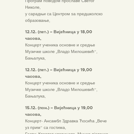
Програм поводом прославе Светог
Николе,
у сарадњи са Центром ѕа предшколско
образовање,
12.12. (пет.) – Вијећница у 18,00
часова,
Концерт ученика основне и средње
Музичке школе „Владо Милошевић“,
Бањалука,
12.12. (пет.) – Вијећница у 19,00
часова,
Концерт ученика основне и средње
Музичке школе „Владо Милошевић“,
Бањалука,
15.12. (пон.) – Вијећница у 19,00
часова,
Концерт- Ансамбл Здравка Ћосића „Вече
уз прим“ са гостима,