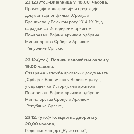
23.12.(уто.)-Вијећница у 18,00 часова,
Промоција монографије и пројекција
документарног филма „Србија и
Браничево у Великом рату 1914-1918“, у
сарадњи са Историјским архивом
Пожаревац, Војним архивом одбране
Министарства Србије и Архивом
Републике Српске,
23.12.(уто.)- Велики изложбени салон у
19,00 часова,
Отварање изложбе архивских докумената
„Србија и Браничево у Великом рату“,
у сарадњи са Историјским архивом
Пожаревац, Војним архивом одбране
Министарстав Србије и Архивом
Републике Српске,
23.12. (уто.)- Концертна дворана у
20,00 часова,
Годишњи концерт „Руско вече“,