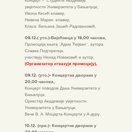
Концерт – Студенти Академије
умјетности Универзитета у Бањалуци,
Ивона Кесић-клавир,
Невена Марин -клавир,
Класа: Биљана Јашић-Радовановић,
0
9
.1
2
.
( уто.)-Вијећница у 19,00 часова,
Промоција књиге „Адем Ћејван“, аутора
Славка Подгорелца,
учествују Ненад Новаковић и аутор,
(Организатор отказује промоцију),
0
9
.1
2
.
(уто.)- Концертна дворана у
20,00 часова,
Концерт поводом Дана Универзитета у
Бањалуци,
Оркестар Академије умјетности
Универзитета у Бањалуци,
Вече В. А. Моцарта-Концерти у А-дуру,
10.1
2.
(сри.)- Концертна дворана у
20,00 часова,