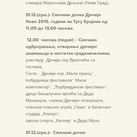
сликара Мирослава Дрљаче (Нови Град),
31.12.(сри.)- Свечани дочек Дјечије
Нове 2015. године на Тргу Крајина од
11,00 до 13,00 часова
.
12,00 часова (подне)
–
Свечано
одбројавање, отварање дјечијег
шампањца и честитка градоначелника,
учествују: Дјечији хор Врапчићи са
гостима,
Гости : Дјечији хор „Мали принц“ ,
побједници фестивала“ Мали
композитор“, „Ђурђевдански фестивал“,
дјеца бањалучких вртића са Деда
Мразицом, глумац Дјечијег позоришта,
плесачи плесног клуба „Гема“ и балетског
студија „Алегро“,
школа спорта „Каспер“ и Деда Мраз,
31.12.(сри.)- Свечани дочек