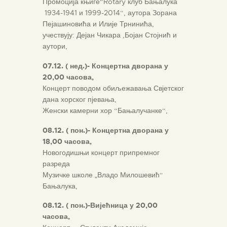
Промоција књиге“Rotary клуб Бањалука
1934-1941 и 1999-2014“, аутора Зорана
Пејашиновића и Илије Трнинића,
учествују: Дејан Чикара ,Бојан Стојнић и
аутори,
0
7
.1
2
.
( нед.)- Концертна дворана у
20,00 часова,
Концерт поводом обиљежавања Свјетског
дана хорског пјевања,
Женски камерни хор “Бањалучанке“,
0
8
.1
2
.
( пон.)- Концертна дворана у
18,00 часова,
Новогодишњи концерт припремног
разреда
Музичке школе „Владо Милошевић“
Бањалука,
0
8
.1
2
.
( пон.)-Вијећница у 20,00
часова,