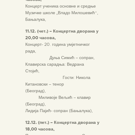
Концерт ученика основне и средње
Музичке школе „Владо Милошевић“,
Бањалука,
11.12. (чет.) – Концертна дворана у
20,00 часова,
Концерт- 20. година умјетничког
рада,
Дуња Симић – сопран,
Клавирска сарадња: Ведрана
Стојић,
Гости: Никола
Китановски – тенор
(Београд),
Миливоје Вељић – клавир
(Београд),
Лидија Пајић- сопран (Бањалука),
12.12. (пет.) – Концертна дворана у
18,00 часова,