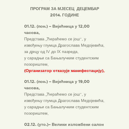
ПРОГРАМ ЗА МЈЕСЕЦ
ДЕЦЕМБАР
201
4. ГОДИНЕ
01.1
2. (
пон.) –
Вијећница у
12,00
часова,
Представа „Ћераћемо се још“, у
извођењу глумца Драгослава Медојевића,
за дјецу од IV до IX пазреда,
у сарадњи са Бањалучким студентским
позориштем,
(Организатор
отказује
манифестацију),
01.1
2. (
пон.) –
Вијећница у
19,00
часова,
Представа „Ћераћемо се још“, у
извођењу глумца Драгослава Медојевића,
у сарадњи са Бањалучким студентским
позориштем,
0
2.1
2. (
уто.)
– Велики изложбени салон