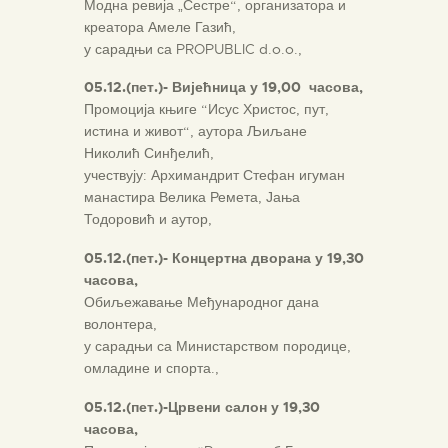
Модна ревија „Сестре“, организатора и
креатора Амеле Газић,
у сарадњи са PROPUBLIC d.o.o.,
05.12.(пет.)- Вијећница у 19,00 часова,
Промоција књиге “Исус Христос, пут,
истина и живот“, аутора Љиљане
Николић Синђелић,
учествују: Архимандрит Стефан игуман
манастира Велика Ремета, Јања
Тодоровић и аутор,
05.12.(пет.)- Концертна дворана у 19,30
часова,
Обиљежавање Међународног дана
волонтера,
у сарадњи са Министарством породице,
омладине и спорта.,
05.12.(пет.)-Црвени салон у 19,30
часова,