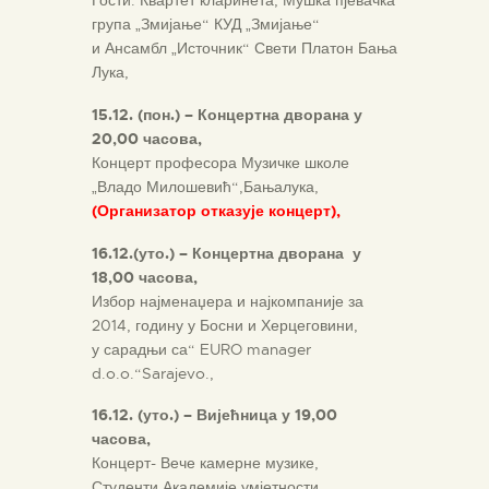
Гости: Квартет кларинета, Мушка пјевачка
група „Змијање“ КУД „Змијање“
и Ансамбл „Источник“ Свети Платон Бања
Лука,
15.12. (пон.) – Концертна дворана у
20,00 часова,
Концерт професора Музичке школе
„Владо Милошевић“,Бањалука,
(Организатор отказује концерт),
16.12.(уто.) – Концертна дворана у
18,00 часова,
Избор најменаџера и најкомпаније за
2014, годину у Босни и Херцеговини,
у сарадњи са“ EURO manager
d.o.o.“Sarajevo.,
16.12. (уто.) – Вијећница у 19,00
часова,
Концерт- Вече камерне музике,
Студенти Академије умјетности