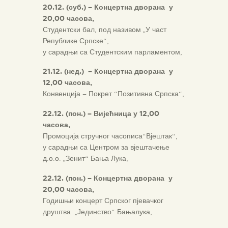
20.12. (суб.) – Концертна дворана у
20,00 часова,
Студентски бал, под називом „У част
Републике Српске“,
у сарадњи са Студентским парламентом,
21.12. (нед.) – Концертна дворана у
12,00 часова,
Конвенција – Покрет “Позитивна Српска“,
22.12. (пон.) – Вијећница у 12,00
часова,
Промоција стручног часописа“Вјештак“,
у сарадњи са Центром за вјештачење
д.о.о. „Зенит“ Бања Лука,
22.12. (пон.) – Концертна дворана у
20,00 часова,
Годишњи концерт Српског пјевачког
друштва „Јединство“ Бањалука,