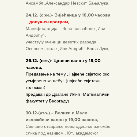
Ансамбл „Александар Невски“ Бањалука,
24.12. (сри.)- Вијећница у 18,00 часова
–
допуњен програм,
Манифестација – Вече посвећено „Иви
Андрићу“,
учествују ученици деветих разреда
Основне школе „Иво Андрић“ Бања Лука,
26.12. (пет.)- Црвени салон у 18,00
часова,
Предавање на тему „Највеће свјетско око
усмјерено ка небу“ (највећи свјетски
телескоп)
предавач др Драганa Илић (Математички
факултет у Беоргаду)
30.12.(уто.) – Велики и Мали
изложбени салон у 19,00 часова,
Свечано отварање новогодишње изложбе
слика под називом „10“, академског