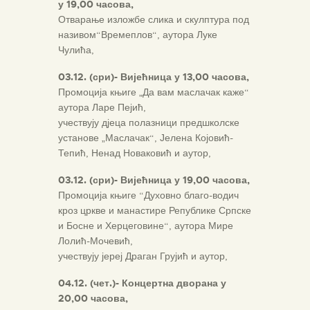
у 19,00 часова,
Отварање изложбе слика и скулптура под
називом“Времеплов“, аутора Луке
Чулића,
03.1
2. (
сри)-
Вијећница у 13,00 часова,
Промоција књиге „Да вам маслачак каже“
аутора Ларе Пејић,
учествују дјеца полазници предшколске
установе „Маслачак“, Јелена Којовић-
Тепић, Ненад Новаковић и аутор,
03.1
2. (
сри)-
Вијећница у 19,00 часова,
Промоција књиге “Духовно благо-водич
кроз цркве и манастире Републике Српске
и Босне и Херцеговине“, аутора Мире
Лолић-Мочевић,
учествују јереј Драган Грујић и аутор,
04.12. (чет.)- Концертна дворана у
20,00 часова,