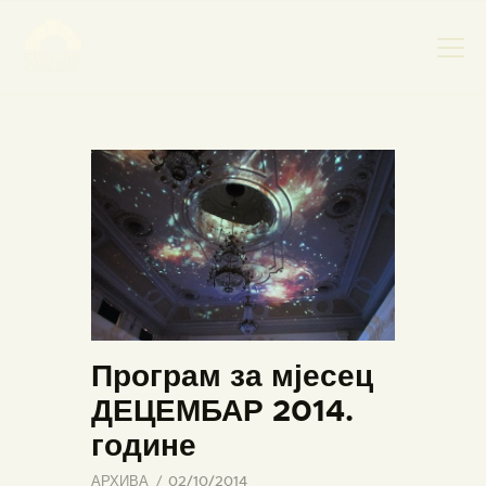
НАСЛОВНА
НОВОСТИ
НАЈАВА ДОГАЂАЈА
БАНСКИ ДВОР
ФОТОГРАФИЈЕ
ВИДЕО
Програм за мјесец
КОНТАКТ
ДЕЦЕМБАР 2014.
године
АРХИВА
02/10/2014