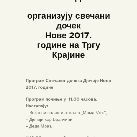
организују свечани
дочек
Нове 2017.
године на Тргу
Крајине
Програм Свечаног дочека Дјечије Нове
2017. године
Програм почиње у 11,00 часова.
Наступају:
– Вокални солисти атељеа „Мама Vox”,
– Дјечији хор Врапчићи,
– Деда Мраз,