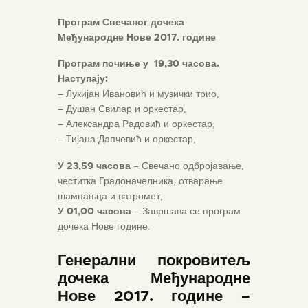
Прогр
ам Свечаног дочека
Међународне Нове 2017. године
Програм почиње у 19,30 часова.
Наступају:
– Лукијан Ивановић и музички трио,
– Душан Свилар и оркестар,
– Александра Радовић и оркестар,
– Тијана Дапчевић и оркестар,
У 23,59 часова
– Свечано одбројавање,
честитка Градоначелника, отварање
шампањца и ватромет,
У 01,00 часова
– Завршава се програм
дочека Нове године.
Генeрални покровитељ
дочека Међународне
Нове 2017. године –