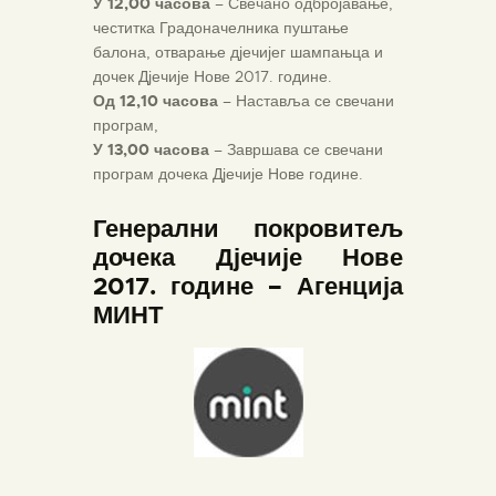
У 12,00 часова
– Свечано одбројавање,
честитка Градоначелника пуштање
балона, отварање дјечијег шампањца и
дочек Дјечије Нове 2017. године.
Од 12,10 часова
– Наставља се свечани
програм,
У 13,00 часова
– Завршава се свечани
програм дочека Дјечије Нове године.
Генерални покровитељ
дочека Дјечије Нове
2017. године – Агенција
МИНТ