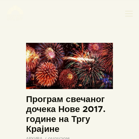
НАСЛОВНА
НОВОСТИ
НАЈАВА ДОГАЂАЈА
БАНСКИ ДВОР
ФОТОГРАФИЈЕ
ВИДЕО
Програм свечаног
КОНТАКТ
дочека Нове 2017.
године на Тргу
Крајине
АРХИВА
01/01/2016