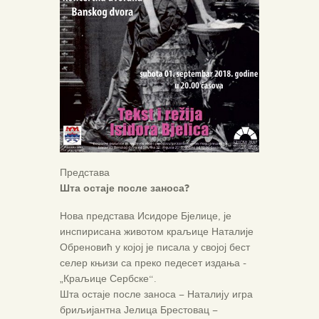
Представа
Шта остаје после заноса?
Нова представа Исидоре Бјелице, је
инспирисана животом краљице Наталије
Обреновић у којој је писала у својој бест
селер књизи са преко педесет издања -
„Краљице Сербске“.
Шта остаје после заноса – Наталијy игра
бриљијантна Јелица Брестовац –