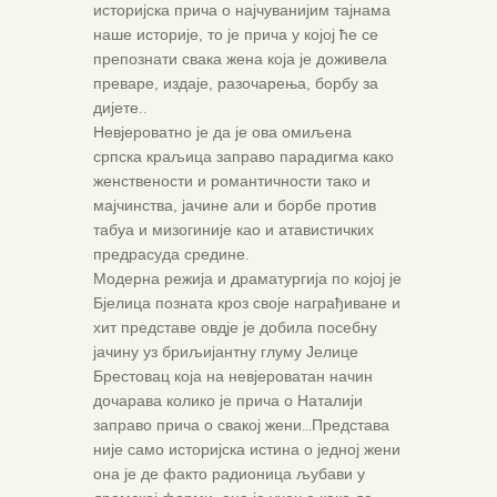
историјска прича о најчуванијим тајнама
наше историје, то је прича у којој ће се
препознати свака жена која је доживела
преваре, издаје, разочарења, борбу за
дијете..
Невјероватно је да је ова омиљена
српска краљица заправо парадигма како
женствености и романтичности тако и
мајчинства, јачине али и борбе против
табуа и мизогиније као и атавистичких
предрасуда средине.
Модерна режија и драматургија по којој је
Бјелица позната кроз своје награђиване и
хит представе овдје је добила посебну
јачину уз бриљијантну глуму Јелице
Брестовац која на невјероватан начин
дочарава колико је прича о Наталији
заправо прича о свакој жени…Представа
није само историјска истина о једној жени
она је де факто радионица љубави у