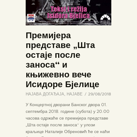
Премијера
представе „Шта
остаје после
заноса“ и
књижевно вече
Исидоре Бјелице
НАЈАВА ДОГАЂАЈА
,
НАЈАВЕ
29/08/2018
У Концертној дворани Банског двора 01.
септембра 2018. године (субота) у 20.00
часова одржаће се премијера представе
„Шта остаје после заноса“ у улози
краљице Наталије Обреновић ће се наћи