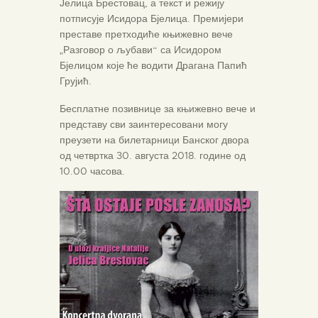
Јелица Брестовац, а текст и режију
потписује Исидора Бјелица. Премијери
преставе претходиће књижевно вече
„Разговор о љубави“ са Исидором
Бјелицом којe ће водити Драгана Папић
Грујић.
Бесплатне позивнице за књижевно вече и
представу сви заинтересовани могу
преузети на билетарници Банског двора
од четвртка 30. августа 2018. године од
10.00 часова.