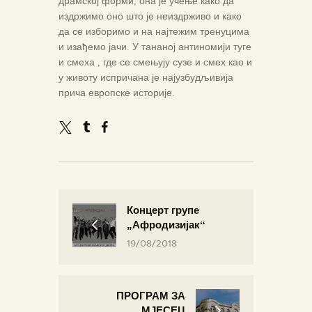
драмској форми, она је учење како да
издржимо оно што је неиздрживо и како
да се изборимо и на најтежим тренуцима
и изађемо јачи. У тананој антиномији туге
и смеха , где се смењују сузе и смех као и
у животу испричана је најузбудљивија
прича европске историје.
Концерт групе
„Афродизијак“
19/08/2018
ПРОГРАМ ЗА
МЈЕСЕЦ